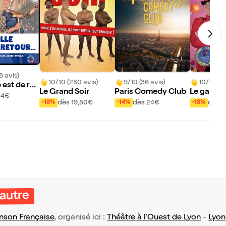
8 avis)
10/10 (280 avis)
9/10 (36 avis)
10/10 (95
 est de ret
Le Grand Soir
Paris Comedy Club
Le gardie
24€
bons
dès 19,50€
dès 24€
dès 8
-18%
-14%
-18%
 autre
nson Française
, organisé ici :
Théâtre à l'Ouest de Lyon
-
Lyon