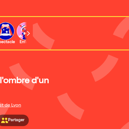
b
pectacle
Enfant
Concert
Activité
Expo et musée
 l'ombre d'un
st de Lyon
Partager