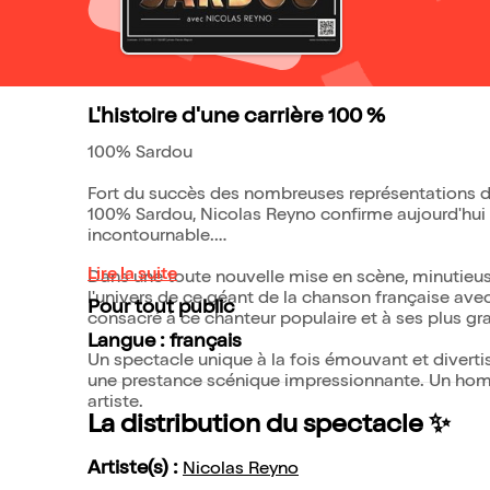
L'histoire d'une carrière 100 %
100% Sardou
Fort du succès des nombreuses représentations d
100% Sardou, Nicolas Reyno confirme aujourd'hui s
incontournable.
Lire la suite
Dans une toute nouvelle mise en scène, minutieuse
l'univers de ce géant de la chanson française ave
Pour tout public
consacré à ce chanteur populaire et à ses plus gr
Langue : français
Un spectacle unique à la fois émouvant et diverti
une prestance scénique impressionnante. Un homm
artiste.
La distribution du spectacle ✨
Artiste(s) :
Nicolas Reyno