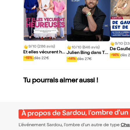
9/10 (33
9/10 (286 avis)
10/10 (646 avis)
De Gaulle
Et elles vécurent he
Julien Bing dans To
our
dès 
-14%
ureuses
ute la vérité, rien qu
dès 22€
-15%
dès 27€
-14%
e la vérité ou presqu
e
Tu pourrais aimer aussi !
À propos de Sardou, l'ombre d'un
L’événement Sardou, l'ombre d'un autre de type
Cha