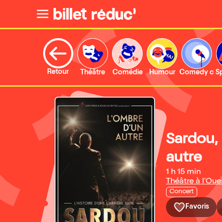
Retour
Théâtre
Comédie
Humour
Comedy clu
S
Sardou,
autre
1 h 15 min
Théâtre à l'Oue
Concert
Favoris