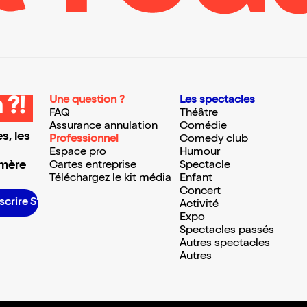
Une question ?
Les spectacles
 ?!
FAQ
Théâtre
Assurance annulation
Comédie
s, les
Professionnel
Comedy club
Espace pro
Humour
 mère
Cartes entreprise
Spectacle
Téléchargez le kit média
Enfant
Concert
scrire S’inscrire S’inscrire S’inscrire S’inscrire S’inscrire S’inscrire S’inscrire S’inscrire S’inscrire S’inscrire S’inscrire
Activité
Expo
Spectacles passés
Autres spectacles
Autres