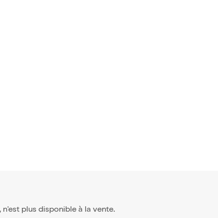
s du monde
 avis)
n des bon
,95€
, n'est plus disponible à la vente.