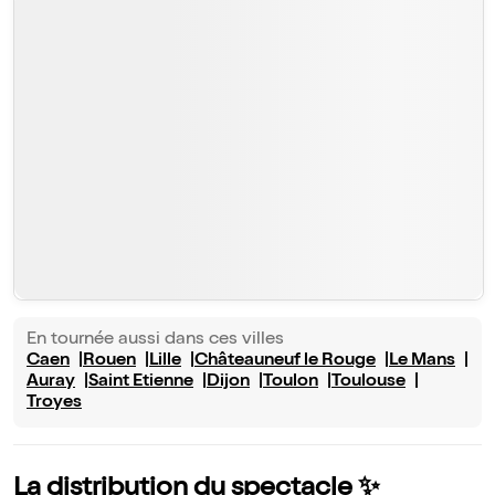
En tournée aussi dans ces villes
Caen
Rouen
Lille
Châteauneuf le Rouge
Le Mans
Auray
Saint Etienne
Dijon
Toulon
Toulouse
Troyes
La distribution du spectacle ✨