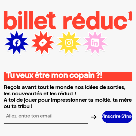
Tu veux être mon copain ?!
Reçois avant tout le monde nos idées de sorties,
les nouveautés et les réduc' !
A toi de jouer pour impressionner ta moitié, ta mère
ou ta tribu !
S’inscrire S’inscrire S’inscri
Adresse email pour la newsletter