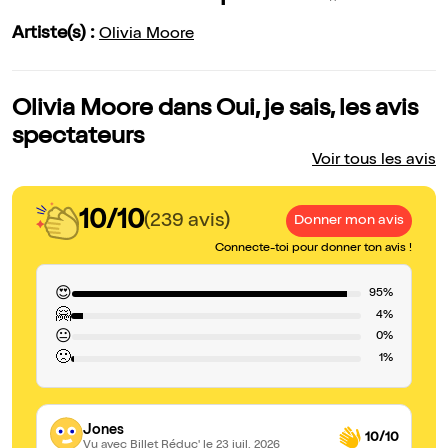
Artiste(s) :
Olivia Moore
Olivia Moore dans Oui, je sais, les avis
spectateurs
Voir tous les avis
10/10
(239 avis)
Donner mon avis
Connecte-toi pour donner ton avis !
😍
95%
🤗
4%
😐
0%
🙁
1%
Jones
10/10
Vu avec Billet Réduc'
le 23 juil. 2026