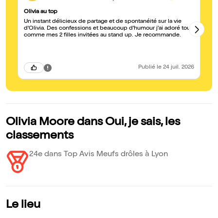
Olivia au top
Sa
Un instant délicieux de partage et de spontanéité sur la vie
Sa
d'Olivia. Des confessions et beaucoup d'humour j'ai adoré tout
da
comme mes 2 filles invitées au stand up. Je recommande.
el
Publié
le 24 juil. 2026
Olivia Moore dans Oui, je sais, les
classements
24e dans Top Avis Meufs drôles à Lyon
Le lieu