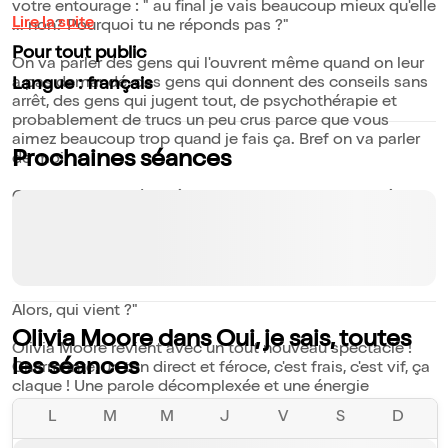
votre entourage : " au final je vais beaucoup mieux qu'elle
Lire la suite
... non? Pourquoi tu ne réponds pas ?"
Pour tout public
On va parler des gens qui l'ouvrent même quand on leur
a pas demandé, des gens qui donnent des conseils sans
Langue : français
arrêt, des gens qui jugent tout, de psychothérapie et
probablement de trucs un peu crus parce que vous
aimez beaucoup trop quand je fais ça. Bref on va parler
Prochaines séances
de moi.
Ce sera parfois très drôle et parfois juste un peu drôle,
dans ce cas veuillez sourire poliment en penchant la tête
sur le côté, merci. Ça va être à mi-chemin entre un
groupe de parole, un date Tinder et un TEDX, avec des
blagues, beaucoup de blagues.
Alors, qui vient ?"
Olivia Moore dans Oui, je sais, toutes
Olivia Moore revient avec un tout nouveau spectacle !
les séances
Charmante, un ton direct et féroce, c'est frais, c'est vif, ça
claque ! Une parole décomplexée et une énergie
communicative. Courez la voir, vous allez l'adorer !
L
M
M
J
V
S
D