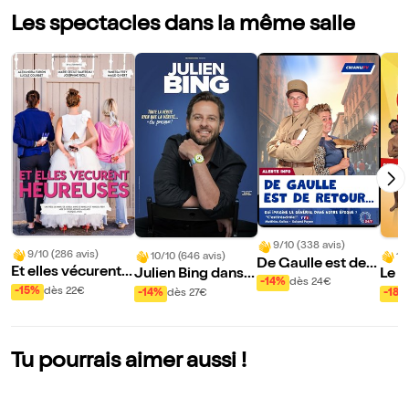
Les spectacles dans la même salle
9/10 (338 avis)
9/10 (286 avis)
10/10 (646 avis)
10
De Gaulle est de r
Et elles vécurent h
Julien Bing dans T
Le G
etour
-14%
dès 24€
eureuses
oute la vérité, rien
-15%
dès 22€
-14%
dès 27€
-18%
que la vérité ou pr
esque
Tu pourrais aimer aussi !