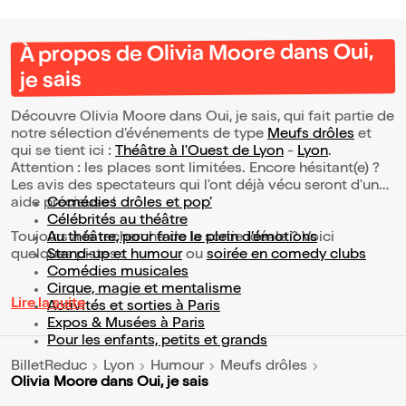
À propos de Olivia Moore dans Oui,
je sais
Découvre Olivia Moore dans Oui, je sais, qui fait partie de
notre sélection d’événements de type
Meufs drôles
et
qui se tient ici :
Théâtre à l'Ouest de Lyon
-
Lyon
.
Attention : les places sont limitées. Encore hésitant(e) ?
Les avis des spectateurs qui l'ont déjà vécu seront d'une
aide précieuse !
Comédies drôles et pop’
Célébrités au théâtre
Toujours à la recherche de la sortie idéale ? Voici
Au théâtre, pour faire le plein d’émotions
quelques pistes :
Stand-up et humour
ou
soirée en comedy clubs
Comédies musicales
Cirque, magie et mentalisme
Lire la suite
Activités et sorties à Paris
Expos & Musées à Paris
Pour les enfants, petits et grands
BilletReduc
Lyon
Humour
Meufs drôles
Olivia Moore dans Oui, je sais