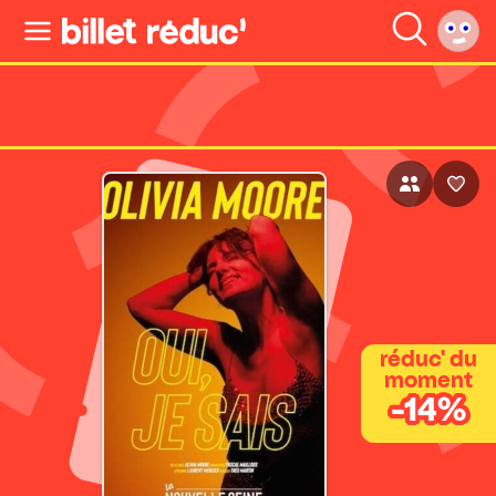
réduc' du
moment
-14%