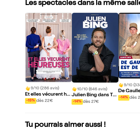
Les spectacles dans la même sall
9/10 (33
9/10 (286 avis)
10/10 (646 avis)
De Gaulle
Et elles vécurent he
Julien Bing dans To
our
dès 
-14%
ureuses
ute la vérité, rien qu
dès 22€
-15%
dès 27€
-14%
e la vérité ou presqu
e
Tu pourrais aimer aussi !