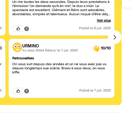
Un rire toutes les deux secondes. Depuis leurs prestations à
J'avai
l'émission "on demande qu'à en rire", le duo a mûri. Le
vrai p
spectacle est excellent. Clément et Rémi sont adorables,
avons
abordables, simples et talentueux. Aucun risque d'être déçu
et de
!
Voir plus
25
Publié
le 8 juil. 2025
URMINO
0
10/10
Vu avec Billet Réduc'
le 7 juil. 2025
Retrouvailkes
Droli
r
On vous suit depuis des années et on ne vous avez pas vu
Bravo 
depuis longtemps sue scène. Bravo à vous deux, on vous
2 pote
kiffe.
25
Publié
le 7 juil. 2025