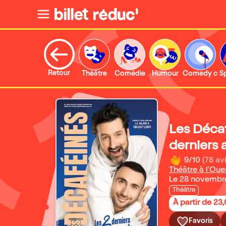
Retour
Théâtre
Comédie
Humour
Comedy clu
S
Les Décaf
derniers
9/10
(78 avi
Théâtre à l'Oue
Le 28 novembr
Théâtre
À partir de 23
Favoris