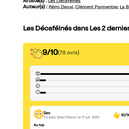
Artiste(s) :
Les Décaféinés
Auteur(s) :
Rémi Deval
,
Clément Parmentier
,
La B
Les Décaféinés dans Les 2 dernie
9/10
(78 avis)
😍
🤗
😐
🙁
Sev
10/1
Vu avec Billet Réduc'
le 17 juil. 2025
Au top