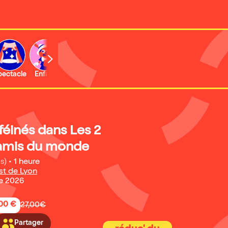
b
pectacle
Enfant
Concert
Activité
Expo et musée
éinés dans Les 2
 amis du monde
s)
•
1 heure
st de Lyon
e 2026
,00 €
27,00€
Partager