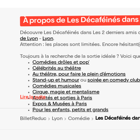
À propos de Les Décaféinés dans
Découvre Les Décaféinés dans Les 2 derniers amis d
de Lyon
-
Lyon
.
Attention : les places sont limitées. Encore hésitant
Toujours à la recherche de la sortie idéale ? Voici qu
Comédies drôles et pop’
Célébrités au théâtre
Au théâtre, pour faire le plein d’émotions
Stand-up et humour
ou
soirée en comedy club
Comédies musicales
Cirque, magie et mentalisme
Lire la suite
Activités et sorties à Paris
Expos & Musées à Paris
Pour les enfants, petits et grands
Les Décaféinés dan
BilletReduc
Lyon
Comédie