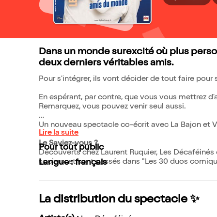
Dans un monde surexcité où plus person
deux derniers véritables amis.
Pour s'intégrer, ils vont décider de tout faire pour
En espérant, par contre, que vous vous mettrez d'
Remarquez, vous pouvez venir seul aussi.
Un nouveau spectacle co-écrit avec La Bajon et V
Lire la suite
Le Saviez-vous ?
Pour tout public
Découverts chez Laurent Ruquier, Les Décaféinés 
sociaux et sont passés dans "Les 30 duos comique
Langue : français
La distribution du spectacle ✨