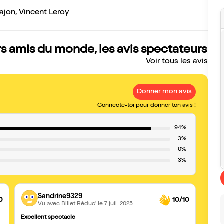
ajon
,
Vincent Leroy
rs amis du monde, les avis spectateurs
Voir tous les avis
Donner mon avis
Connecte-toi pour donner ton avis !
94%
3%
0%
3%
Sandrine9329
0
10/10
Vu avec Billet Réduc'
le 7 juil. 2025
Excellent spectacle
Toujou