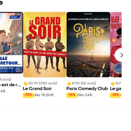
e
8 avis)
10/10 (280 avis)
9/10 (36 avis)
10/10 (95
 est de ret
Le Grand Soir
Paris Comedy Club
Le gardie
24€
bons
dès 19,50€
dès 24€
dès 8
-18%
-14%
-18%