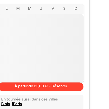
L
M
M
J
V
S
D
À partir de 23,00 € - Réserver
Ginie L
rosalib
10/10
En tournée aussi dans ces villes
Vu avec Billet Réduc'
le 27 déc. 2024
Vu avec Bill
Blois
Paris
rs un plaisir
Très fort