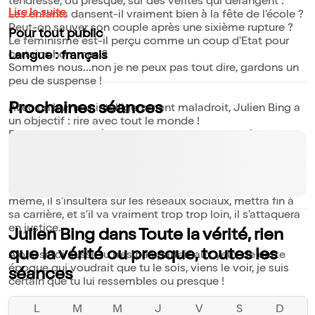
tendresse, ou presque, sur des vérités qui dérangent :
Lire la suite
Les enfants dansent-il vraiment bien à la fête de l'école ?
Peut-on sauver son couple après une sixième rupture ?
Pour tout public
Le féminisme est-il perçu comme un coup d'Etat pour
certains hommes ?
Langue : français
Sommes nous...non je ne peux pas tout dire, gardons un
peu de suspense !
Prochaines séances
Avec un humour intelligemment maladroit, Julien Bing a
un objectif : rire avec tout le monde !
Dans un monde où la nuance n'existe plus et où tout
porte à polémique, conscient du danger, il s'amuse de
l'image "instagram-mable" dans laquelle nous sommes
tous piégés ou presque !
Attention, il prévient son public : s'il va trop loin avec lui-
même, il s'insultera sur les réseaux sociaux, mettra fin à
sa carrière, et s'il va vraiment trop trop loin, il s'attaquera
en justice.
Julien Bing dans Toute la vérité, rien
que la vérité ou presque, toutes les
Alors, si toi aussi, tu n'es pas parfait aux yeux de cette
époque qui voudrait que tu le sois, viens le voir, je suis
séances
certain que tu lui ressembles ou presque !
L
M
M
J
V
S
D