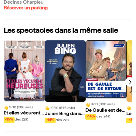
Décines Charpieu
Réserver un parking
Les spectacles dans la même salle
9/10 (338 avis)
9/10 (286 avis)
10/10 (646 avis)
10
De Gaulle est de r
Et elles vécurent h
Julien Bing dans T
Le G
etour
-14%
dès 24€
eureuses
oute la vérité, rien
-15%
dès 22€
-14%
dès 27€
-18%
que la vérité ou pr
esque