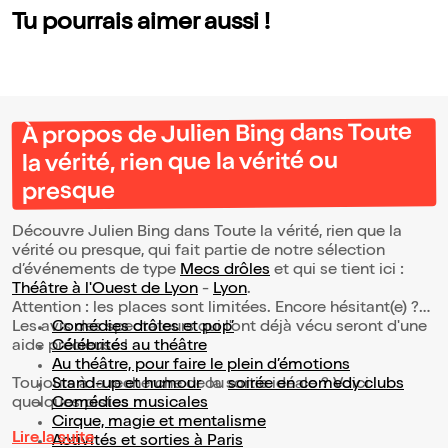
Tu pourrais aimer aussi !
À propos de Julien Bing dans Toute
la vérité, rien que la vérité ou
presque
Découvre Julien Bing dans Toute la vérité, rien que la
vérité ou presque, qui fait partie de notre sélection
d’événements de type
Mecs drôles
et qui se tient ici :
Théâtre à l'Ouest de Lyon
-
Lyon
.
Attention : les places sont limitées. Encore hésitant(e) ?
Les avis des spectateurs qui l'ont déjà vécu seront d'une
Comédies drôles et pop’
aide précieuse !
Célébrités au théâtre
Au théâtre, pour faire le plein d’émotions
Toujours à la recherche de la sortie idéale ? Voici
Stand-up et humour
ou
soirée en comedy clubs
quelques pistes :
Comédies musicales
Cirque, magie et mentalisme
Lire la suite
Activités et sorties à Paris