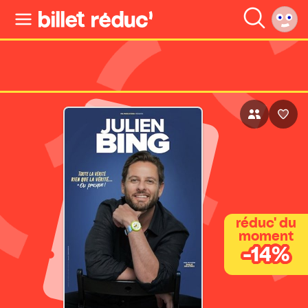
réduc' du
moment
-14%