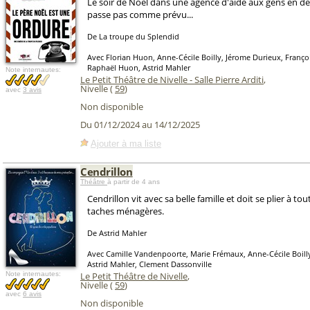
Le soir de Noël dans une agence d'aide aux gens en dét
passe pas comme prévu...
De La troupe du Splendid
Avec Florian Huon, Anne-Cécile Boilly, Jérome Durieux, Franço
Raphaël Huon, Astrid Mahler
Note internautes:
Le Petit Théâtre de Nivelle - Salle Pierre Arditi
,
Nivelle (
59
)
avec
3 avis
Non disponible
Du 01/12/2024 au 14/12/2025
Ajouter à ma liste
Cendrillon
Théâtre
à partir de 4 ans
Cendrillon vit avec sa belle famille et doit se plier à to
taches ménagères.
De Astrid Mahler
Avec Camille Vandenpoorte, Marie Frémaux, Anne-Cécile Boilly
Astrid Mahler, Clement Dassonville
Note internautes:
Le Petit Théâtre de Nivelle
,
Nivelle (
59
)
avec
6 avis
Non disponible