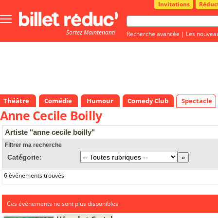
Invitations
Réduc
Bouton
menu
Sortez Maintenant!
principale
Recherche avancée
|
Les nouvea
Théâtre
Comédie
Humour
Comedy Club
Spectacle
Anne Cecile Boilly
Artiste "anne cecile boilly"
Filtrer ma recherche
Catégorie:
6 événements trouvés
Ces évènements ne sont plus disponibles