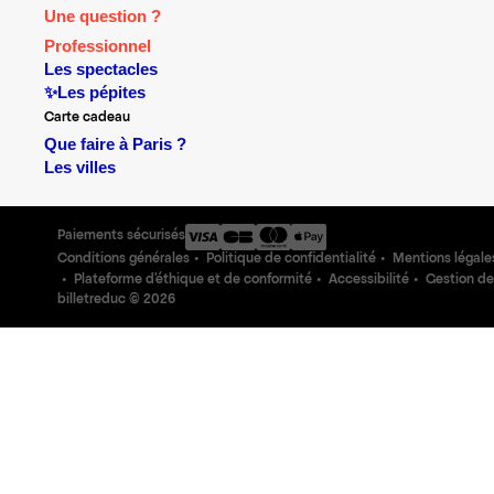
Une question ?
Professionnel
Les spectacles
✨Les pépites
Carte cadeau
Que faire à Paris ?
Les villes
Paiements sécurisés
Conditions générales
Politique de confidentialité
Mentions légale
Plateforme d'éthique et de conformité
Accessibilité
Gestion de
billetreduc ©
2026