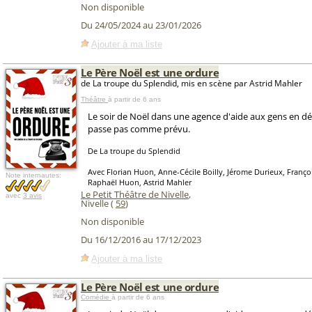
Non disponible
Du 24/05/2024 au 23/01/2026
Ajouter à ma liste
Le Père Noël est une ordure
de La troupe du Splendid, mis en scène par Astrid Mahler
Théâtre
à partir de 6 ans
Le soir de Noël dans une agence d'aide aux gens en dét
passe pas comme prévu.
De La troupe du Splendid
Avec Florian Huon, Anne-Cécile Boilly, Jérome Durieux, Franço
Note internautes:
Raphaël Huon, Astrid Mahler
Le Petit Théâtre de Nivelle
,
avec
3 avis
Nivelle (
59
)
Non disponible
Du 16/12/2016 au 17/12/2023
Ajouter à ma liste
Le Père Noël est une ordure
Comédie
à partir de 6 ans