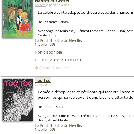
Hänsel et Gretel
Théâtre
à partir de 4 ans
Le célèbre conte adapté au théâtre avec des chansons
De Les frères Grimm
Avec Angeline Mairesse , Clément Lambert, Florian Huon, Astr
Cécile Boilly
Le Petit Théâtre de Nivelle
,
Nivelle (
59
)
Non disponible
Du 01/05/2019 au 08/11/2025
Ajouter à ma liste
Toc Toc
Comédie
Comédie désopilante et pétillante qui raconte l'histoire
personnes qui se retrouvent dans la salle d'attente du
De Laurent Baffie
Avec Jérome Durieux, Marie Frémaux, Anne-Cécile Boilly, Tatia
Huon, Astrid Mahler
Le Petit Théâtre de Nivelle
,
Nivelle (
59
)