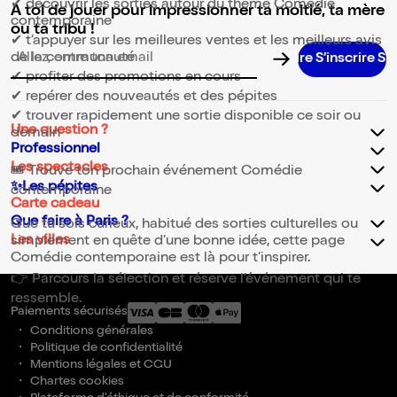
✔ découvrir les sorties autour du thème Comédie
A toi de jouer pour impressionner ta moitié, ta mère
contemporaine
ou ta tribu !
✔ t’appuyer sur les meilleures ventes et les meilleurs avis
de la communauté
S’inscrire S’inscrire S’inscrire S’inscrire S’inscrire S’ins
Adresse email pour la newsletter
✔ profiter des promotions en cours
✔ repérer des nouveautés et des pépites
✔ trouver rapidement une sortie disponible ce soir ou
Une question ?
demain
Professionnel
Les spectacles
🎟️ Trouve ton prochain événement Comédie
✨Les pépites
contemporaine
Carte cadeau
Que faire à Paris ?
Que tu sois curieux, habitué des sorties culturelles ou
Les villes
simplement en quête d’une bonne idée, cette page
Comédie contemporaine est là pour t’inspirer.
👉 Parcours la sélection et réserve l’événement qui te
ressemble.
Paiements sécurisés
Conditions générales
Politique de confidentialité
Mentions légales et CGU
Chartes cookies