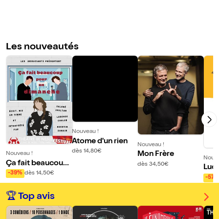
Les nouveautés
Nouveau !
Atome d'un rien
Nouveau !
dès 14,80€
Mon Frère
Nouveau !
Nouve
Ça fait beaucoup
dès 34,50€
Luck
pour un dimanche
-39%
dès 14,50€
-57
🏆 Top avis