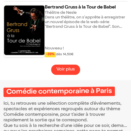
jusqu'à leur dernier souvenir : une femme
Bertrand Gruss à la Tour de Babel
trempée, valise à la main, dans leur salon.
Théâtre de Nesle
Une comédie effrénée au croisement du
Dans un théâtre, on s'apprête à enregistrer
"Père Noël est une ordure" et de "Very Bad
un nouvel épisode de la web-série
Trip".
"Bertrand Gruss à la Tour de Babel". Son
maître de cérémonie, le comédien Diego
Bragonzi Bignami, alias Bertrand Gruss,
devra composer avec une galerie de
collaborateurs aussi extravagants
Nouveau !
qu'imprévisibles : un technicien vidéo
-39%
dès 14,50€
capricieux, un musicien de génie ayant
inventé une toute nouvelle façon de faire
de la musique, une psychologue qui rêve
de devenir journaliste mélodramatique et
Voir plus
une duchesse qui nous enseignera les
règles du savoir-vivre et du bon ton au
quotidien. De véritables prises de vue
seront réalisées pour ce format réellement
Comédie contemporaine à Paris
existant.
Ici, tu retrouves une sélection complète d’événements,
spectacles et expériences regroupés autour du thème
Comédie contemporaine, pour t’aider à trouver
rapidement la sortie qui te correspond.
Que tu sois à la recherche d’une idée pour ce soir, demain