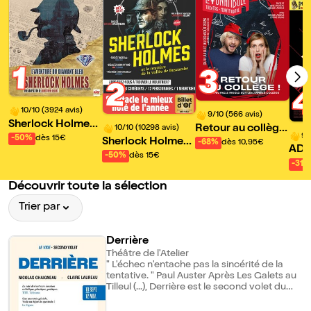
1
3
2
10/10 (3924 avis)
9/10 (566 avis)
Sherlock Holmes
Retour au collège
10/10 (10298 avis)
et l'Aventure du di
9/
-50%
dès 15€
Sherlock Holmes
!
-68%
dès 10,95€
AD
amant bleu
et le mystère de la
-50%
dès 15€
-31%
vallée de Boscom
be
Découvrir toute la sélection
Trier par
Derrière
Théâtre de l'Atelier
" L'échec n'entache pas la sincérité de la
tentative. " Paul Auster Après Les Galets au
Tilleul (...), Derrière est le second volet du
diptyque Le Vide. Si ces deux spectacles
sont distincts dans la forme, l'enjeu