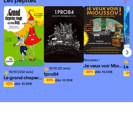
Les pépites
Nouveau !
10
Je veux voir Miou
Le B
10/10 (21 avis)
ssov !
10/10 (302 avis)
-39%
dès 14,50€
hes
-31%
1pro84
Le grand chapero
-39%
dès 14,50€
n rouge et le petit
-15%
dès 10,95€
loup