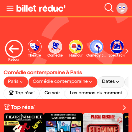
Théâtre
Comédie
Humour
Comedy club
Spectacle
Retour
Comédie contemporaine à Paris
Paris
Comédie contemporaine
Dates
P
🏆 Top résa'
Ce soir
Les promos du moment
🏆 Top résa'