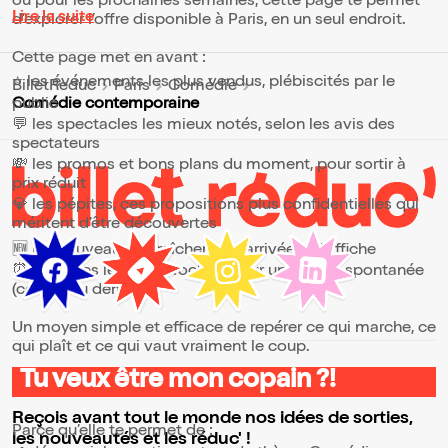
ou pour les prochaines semaines, cette page te permet
Lire la suite
d’explorer l’offre disponible à Paris, en un seul endroit.
Cette page met en avant :
⭐ les événements les plus vendus, plébiscités par le
BilletReduc
Paris
Comédie
public
Comédie contemporaine
💬 les spectacles les mieux notés, selon les avis des
spectateurs
💸 les promos et bons plans du moment, pour sortir à
prix réduit
💎 les pépites, ces propositions plus confidentielles qui
méritent d’être découvertes
🆕 les nouveautés, fraîchement arrivées à l’affiche
⏰ les dates les plus proches, pour une sortie spontanée
(ce soir ou demain)
Un moyen simple et efficace de repérer ce qui marche, ce
qui plaît et ce qui vaut vraiment le coup.
Tu veux être mon copain ?!
⭐ Pourquoi consulter la page Comédie contemporaine ?
Reçois avant tout le monde nos idées de sorties,
Parce qu’elle te permet de :
les nouveautés et les réduc' !