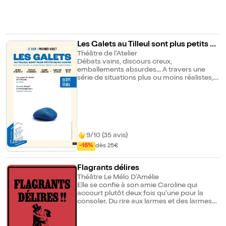
Les Galets au Tilleul sont plus petits q
u'au Havre
Théâtre de l'Atelier
Débats vains, discours creux,
emballements absurdes... A travers une
série de situations plus ou moins réalistes,
quatre interprètes improvisent avec leurs
mots et racontent avec leur corps ce qui se
joue entre les humains au-delà de leurs
discours anodins.
9/10 (35 avis)
-16%
dès 25€
Flagrants délires
Théâtre Le Mélo D'Amélie
Elle se confie à son amie Caroline qui
accourt plutôt deux fois qu'une pour la
consoler. Du rire aux larmes et des larmes
aux rires, cette pièce où la musique joue un
rôle inattendu écrite et mise en scène par