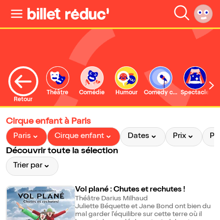
Théâtre
Comédie
Humour
Comedy club
Spectacle
Retour
Cirque enfant à Paris
Paris
Cirque enfant
Dates
Prix
Pr
Découvrir toute la sélection
Trier par
Vol plané : Chutes et rechutes !
Théâtre Darius Milhaud
Juliette Béquette et Jane Bond ont bien du
mal garder l'équilibre sur cette terre où il