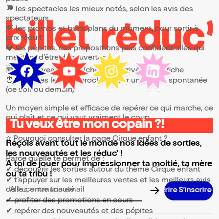
parcs de la Villette et des Buttes-
💬 les spectacles les mieux notés, selon les avis des
Chaumont. Entrez dans la magie du
spectacle !
spectateurs
💸 les promos et bons plans du moment, pour sortir à
prix réduit
💎 les pépites, ces propositions plus confidentielles qui
méritent d’être découvertes
🆕 les nouveautés, fraîchement arrivées à l’affiche
⏰ les dates les plus proches, pour une sortie spontanée
(ce soir ou demain)
Un moyen simple et efficace de repérer ce qui marche, ce
qui plaît et ce qui vaut vraiment le coup.
Tu veux être mon copain ?!
⭐ Pourquoi consulter la page Cirque enfant ?
Reçois avant tout le monde nos idées de sorties,
les nouveautés et les réduc' !
Parce qu’elle te permet de :
A toi de jouer pour impressionner ta moitié, ta mère
✔ découvrir les sorties autour du thème Cirque enfant
ou ta tribu !
✔ t’appuyer sur les meilleures ventes et les meilleurs avis
de la communauté
Adresse email pour la newsletter
✔ profiter des promotions en cours
✔ repérer des nouveautés et des pépites