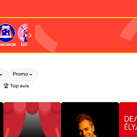
b
pectacle
Enfant
Concert
Activité
Expo et musée
Promo
🏆 Top avis