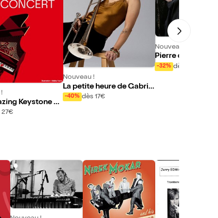
Nouveau !
Pierre de Bethma
tet ft. David El Ma
dès 22€
-32%
nissimo Vol XXI
Nouveau !
La petite heure de Gabriel
!
le Rachel et JulesH
dès 17€
-40%
zing Keystone Bi
 27€