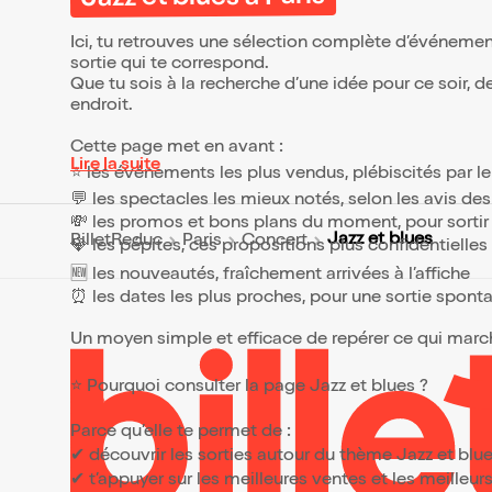
organique et hypnotique. Ensemble,
ils livrent un set de compositions
Ici, tu retrouves une sélection complète d’événemen
originales, à la fois sensibles,
sortie qui te correspond.
rythmées et profondément
Que tu sois à la recherche d’une idée pour ce soir, d
immersives. Une musique qui invite
à la rêverie, qui ouvre des espaces,
endroit.
qui capte dès les premières notes e
emporte le public dans une
Cette page met en avant :
atmosphère portée par une
Lire la suite
pulsation pop vivante et irrésistible.
⭐ les événements les plus vendus, plébiscités par l
💬 les spectacles les mieux notés, selon les avis de
💸 les promos et bons plans du moment, pour sortir 
Jazz et blues
BilletReduc
Paris
Concert
💎 les pépites, ces propositions plus confidentielle
🆕 les nouveautés, fraîchement arrivées à l’affiche
⏰ les dates les plus proches, pour une sortie spont
Un moyen simple et efficace de repérer ce qui marche
⭐ Pourquoi consulter la page Jazz et blues ?
Parce qu’elle te permet de :
✔ découvrir les sorties autour du thème Jazz et blu
✔ t’appuyer sur les meilleures ventes et les meille