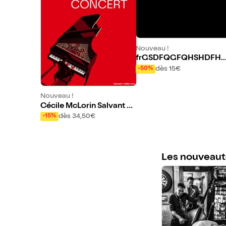
Nouveau !
frGSDFQGFQHSHDFHB
DHBDFHSB
dès 15€
-50%
Nouveau !
Cécile McLorin Salvant v
oix
dès 34,50€
-15%
Les nouveaut