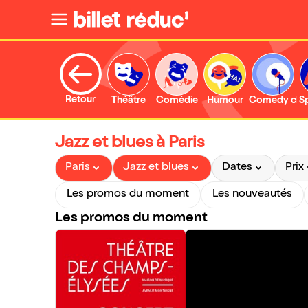
Retour
Théâtre
Comédie
Humour
Comedy clu
S
Jazz et blues à Paris
Paris
Jazz et blues
Dates
Prix
Les promos du moment
Les nouveautés
Les promos du moment