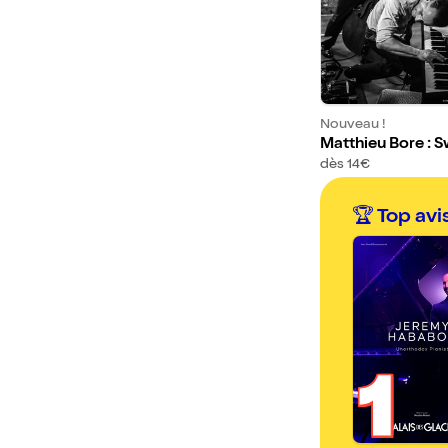
Nouveau !
Matthieu Bore : S
g Crooner
dès 14€
🏆 Top avi
1