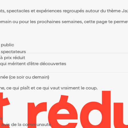
ts, spectacles et expériences regroupés autour du thème Jazz 
emain ou pour les prochaines semaines, cette page te permet d
t
e public
s spectateurs
à prix réduit
s qui méritent d’être découvertes
anée (ce soir ou demain)
, ce qui plaît et ce qui vaut vraiment le coup.
es
urs avis de la communauté