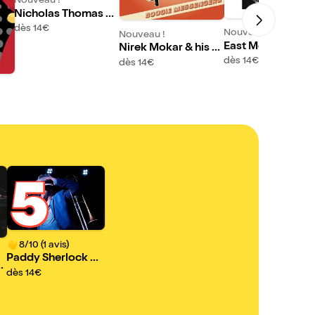
Nouveau !
Nicholas Thomas S
wing Group
dès 14€
Nouveau !
Nouveau !
East Meets West
Nirek Mokar & his b
oogie messengers
dès 14€
dès 14€
5
8/10 (1 avis)
Paddy Sherlock &
h
The Swinging Love
dès 14€
l
rs