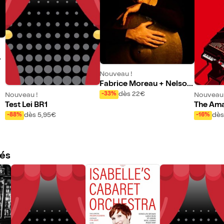
S
Nouveau !
Fabrice Moreau + Nelson
Veras + Jozef Dumoulin +
dès 22€
-33%
Nouveau !
Nouveau 
Ricardo Izquierdo
Test Lei BR1
The Ama
g Band
dès 5,95€
dès
-88%
-16%
és