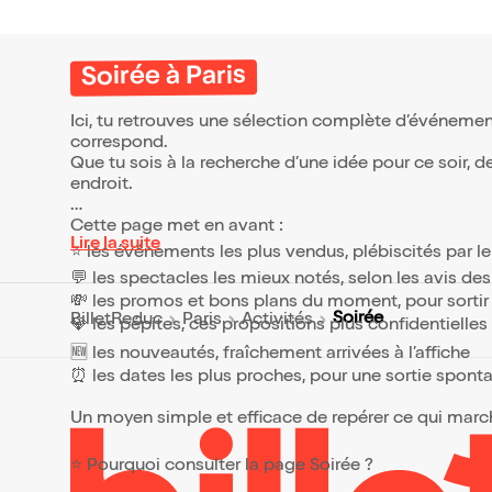
l'audit
années
timidité
talent
partici
inoubli
peur d
Soirée à Paris
pratiqu
dans d
rassura
Ici, tu retrouves une sélection complète d’événement
mémori
correspond.
meilleu
Que tu sois à la recherche d’une idée pour ce soir, d
inform
endroit.
grâce à
soutenu. Cet événeme
Cette page met en avant :
donc c
Lire la suite
partici
⭐ les événements les plus vendus, plébiscités par l
pratiq
💬 les spectacles les mieux notés, selon les avis de
qui le
maîtris
💸 les promos et bons plans du moment, pour sortir 
commun
Soirée
BilletReduc
Paris
Activités
💎 les pépites, ces propositions plus confidentielle
L'expér
l'autre
🆕 les nouveautés, fraîchement arrivées à l’affiche
convers
⏰ les dates les plus proches, pour une sortie spont
de se r
S'asseo
Un moyen simple et efficace de repérer ce qui marche
qu'on n
que ce s
s'agite
⭐ Pourquoi consulter la page Soirée ?
ni êtr
s'aperc