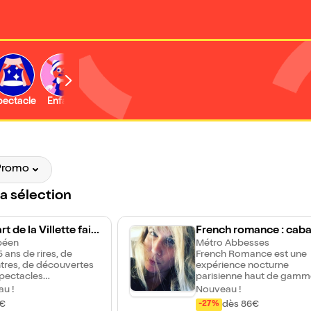
b
pectacle
Enfant
Concert
Activité
Expo et musée
Promo
la sélection
t de la Villette fait
French romance : caba
how
péen
s, passions secrètes &
Métro Abbesses
 ans de rires, de
French Romance est une
ansons sensuelles | pa
tres, de découvertes
expérience nocturne
eronica Antonelli
spectacles
parisienne haut de gamm
ables, L'Appart de la
pensée comme une
u !
Nouveau !
e voit les choses en
parenthèse hors du temp
€
dès 86€
-27%
et
Inspirée de l'esprit cabare