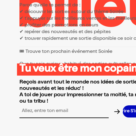
tendan
Parce qu’elle te permet de :
une par
✔ découvrir les sorties autour du thème Soirée
qu'à c
✔ t’appuyer sur les meilleures ventes et les meille
ou à ut
confro
✔ profiter des promotions en cours
être simp
✔ repérer des nouveautés et des pépites
de cet 
incorre
✔ trouver rapidement une sortie disponible ce soir
signifi
Toute l
🎟️ Trouve ton prochain événement Soirée
habitue
en face
s'excus
Que tu sois curieux, habitué des sorties culturelles
Tu veux être mon copain
sursaut
👉 Parcours la sélection et réserve l’événement qui 
fait d
partie
Reçois avant tout le monde nos idées de sortie
provoq
dans la
nouveautés et les réduc' !
on se s
A toi de jouer pour impressionner ta moitié, ta
La sol
ou ta tribu !
de conf
Simple
confron
Adresse email pour la newsletter
gain ma