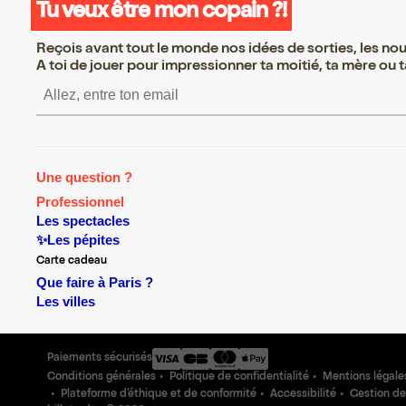
Tu veux être mon copain ?!
Reçois avant tout le monde nos idées de sorties, les nouv
A toi de jouer pour impressionner ta moitié, ta mère ou ta
S’inscrire S’inscrire S’inscri
Une question ?
Professionnel
Les spectacles
✨Les pépites
Carte cadeau
Que faire à Paris ?
Les villes
Paiements sécurisés
Conditions générales
Politique de confidentialité
Mentions légale
Plateforme d'éthique et de conformité
Accessibilité
Gestion de