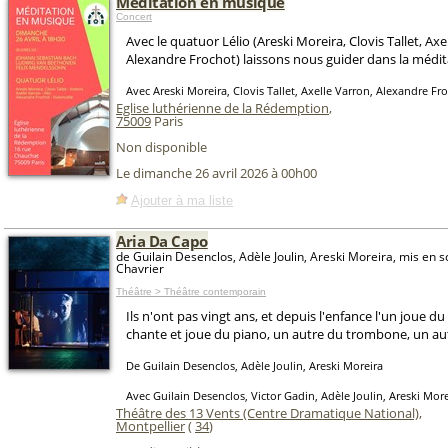
Méditation en musique
Concert
Avec le quatuor Lélio (Areski Moreira, Clovis Tallet, Axe
Alexandre Frochot) laissons nous guider dans la médit
Avec Areski Moreira, Clovis Tallet, Axelle Varron, Alexandre Fr
Eglise luthérienne de la Rédemption
,
75009
Paris
Non disponible
Le dimanche 26 avril 2026 à 00h00
Ajouter à ma liste
Aria Da Capo
de Guilain Desenclos, Adèle Joulin, Areski Moreira, mis en 
Chavrier
Théâtre > Théâtre contemporain
Ils n'ont pas vingt ans, et depuis l'enfance l'un joue du
chante et joue du piano, un autre du trombone, un aut
De Guilain Desenclos, Adèle Joulin, Areski Moreira
Avec Guilain Desenclos, Victor Gadin, Adèle Joulin, Areski More
Théâtre des 13 Vents (Centre Dramatique National)
,
Montpellier
(
34
)