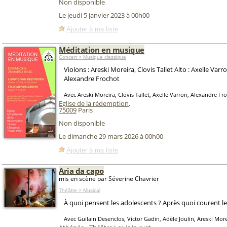
Non disponible
Le jeudi 5 janvier 2023 à 00h00
Ajouter à ma liste
Méditation en musique
Concert > Musique classique
Violons : Areski Moreira, Clovis Tallet Alto : Axelle Varro
Alexandre Frochot
Avec Areski Moreira, Clovis Tallet, Axelle Varron, Alexandre Fr
Eglise de la rédemption
,
75009
Paris
Non disponible
Le dimanche 29 mars 2026 à 00h00
Ajouter à ma liste
Aria da capo
mis en scène par Séverine Chavrier
Théâtre > Musical
À quoi pensent les adolescents ? Après quoi courent le
Avec Guilain Desenclos, Victor Gadin, Adèle Joulin, Areski More