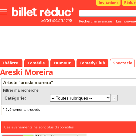
Invitations
Réduc
Bouton
menu
Sortez Maintenant!
principale
Recherche avancée
|
Les nouvea
Théâtre
Comédie
Humour
Comedy Club
Spectacle
Areski Moreira
Artiste "areski moreira"
Filtrer ma recherche
Catégorie:
4 événements trouvés
Ces évènements ne sont plus disponibles