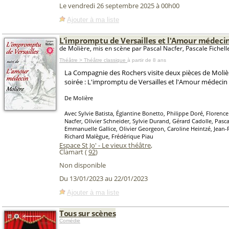
Le vendredi 26 septembre 2025 à 00h00
Ajouter à ma liste
L'impromptu de Versailles et l'Amour médeci
de Molière, mis en scène par Pascal Nacfer, Pascale Fichell
Théâtre > Théâtre classique
à partir de 8 ans
La Compagnie des Rochers visite deux pièces de Moliè
soirée : L'impromptu de Versailles et l'Amour médecin 
De Molière
Avec Sylvie Batista, Églantine Bonetto, Philippe Doré, Florence
Nacfer, Olivier Schneider, Sylvie Durand, Gérard Cadolle, Pascal
Emmanuelle Gallice, Olivier Georgeon, Caroline Heintzé, Jean-
Richard Malègue, Frédérique Piau
Espace St Jo' - Le vieux théâtre
,
Clamart (
92
)
Non disponible
Du 13/01/2023 au 22/01/2023
Ajouter à ma liste
Tous sur scènes
Comédie