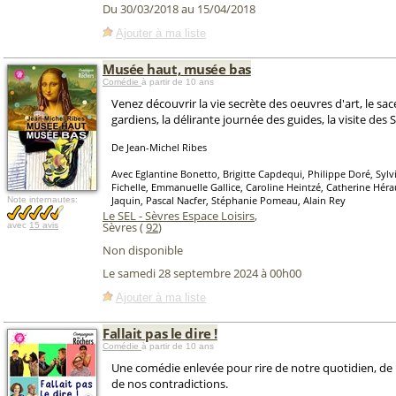
Du 30/03/2018 au 15/04/2018
Ajouter à ma liste
Musée haut, musée bas
Comédie
à partir de 10 ans
Venez découvrir la vie secrète des oeuvres d'art, le sa
gardiens, la délirante journée des guides, la visite des S
De Jean-Michel Ribes
Avec Eglantine Bonetto, Brigitte Capdequi, Philippe Doré, Sylv
Fichelle, Emmanuelle Gallice, Caroline Heintzé, Catherine Héra
Jaquin, Pascal Nacfer, Stéphanie Pomeau, Alain Rey
Note internautes:
Le SEL - Sèvres Espace Loisirs
,
Sèvres (
92
)
avec
15 avis
Non disponible
Le samedi 28 septembre 2024 à 00h00
Ajouter à ma liste
Fallait pas le dire !
Comédie
à partir de 10 ans
Une comédie enlevée pour rire de notre quotidien, de
de nos contradictions.