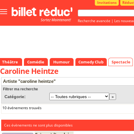
Invitations
Réduc
Bouton
menu
Sortez Maintenant!
principale
Recherche avancée
|
Les nouvea
Théâtre
Comédie
Humour
Comedy Club
Spectacle
Caroline Heintze
Artiste "caroline heintze"
Filtrer ma recherche
Catégorie:
10 événements trouvés
Ces évènements ne sont plus disponibles