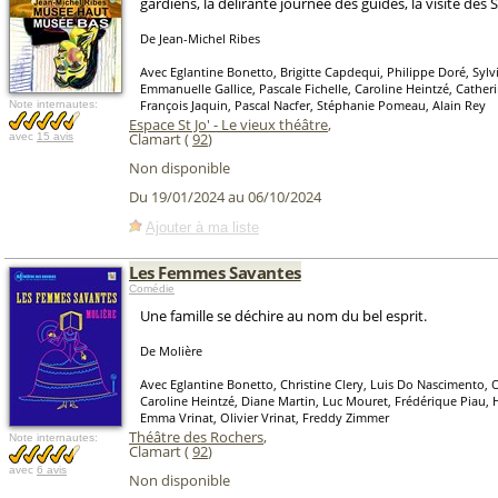
gardiens, la délirante journée des guides, la visite des S
De Jean-Michel Ribes
Avec Eglantine Bonetto, Brigitte Capdequi, Philippe Doré, Syl
Emmanuelle Gallice, Pascale Fichelle, Caroline Heintzé, Catheri
François Jaquin, Pascal Nacfer, Stéphanie Pomeau, Alain Rey
Note internautes:
Espace St Jo' - Le vieux théâtre
,
Clamart (
92
)
avec
15 avis
Non disponible
Du 19/01/2024 au 06/10/2024
Ajouter à ma liste
Les Femmes Savantes
Comédie
Une famille se déchire au nom du bel esprit.
De Molière
Avec Eglantine Bonetto, Christine Clery, Luis Do Nascimento, 
Caroline Heintzé, Diane Martin, Luc Mouret, Frédérique Piau, 
Emma Vrinat, Olivier Vrinat, Freddy Zimmer
Théâtre des Rochers
,
Note internautes:
Clamart (
92
)
avec
6 avis
Non disponible