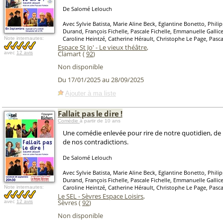
De Salomé Lelouch
Avec Sylvie Batista, Marie Aline Beck, Eglantine Bonetto, Phili
Durand, François Fichelle, Pascale Fichelle, Emmanuelle Gallic
Caroline Heintzé, Catherine Hérault, Christophe Le Page, Pasca
Note internautes:
Espace St Jo' - Le vieux théâtre
,
Clamart (
92
)
avec
12 avis
Non disponible
Du 17/01/2025 au 28/09/2025
Ajouter à ma liste
Fallait pas le dire !
Comédie
à partir de 10 ans
Une comédie enlevée pour rire de notre quotidien, de
de nos contradictions.
De Salomé Lelouch
Avec Sylvie Batista, Marie Aline Beck, Eglantine Bonetto, Phili
Durand, François Fichelle, Pascale Fichelle, Emmanuelle Gallic
Caroline Heintzé, Catherine Hérault, Christophe Le Page, Pasca
Note internautes:
Le SEL - Sèvres Espace Loisirs
,
Sèvres (
92
)
avec
12 avis
Non disponible