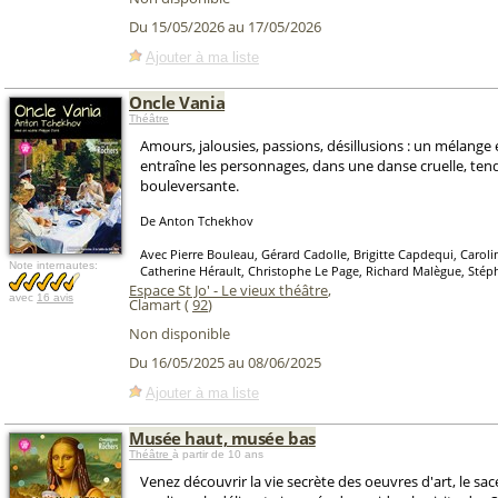
Du 15/05/2026 au 17/05/2026
Ajouter à ma liste
Oncle Vania
Théâtre
Amours, jalousies, passions, désillusions : un mélange 
entraîne les personnages, dans une danse cruelle, ten
bouleversante.
De Anton Tchekhov
Avec Pierre Bouleau, Gérard Cadolle, Brigitte Capdequi, Caroli
Note internautes:
Catherine Hérault, Christophe Le Page, Richard Malègue, St
Espace St Jo' - Le vieux théâtre
,
avec
16 avis
Clamart (
92
)
Non disponible
Du 16/05/2025 au 08/06/2025
Ajouter à ma liste
Musée haut, musée bas
Théâtre
à partir de 10 ans
Venez découvrir la vie secrète des oeuvres d'art, le sa