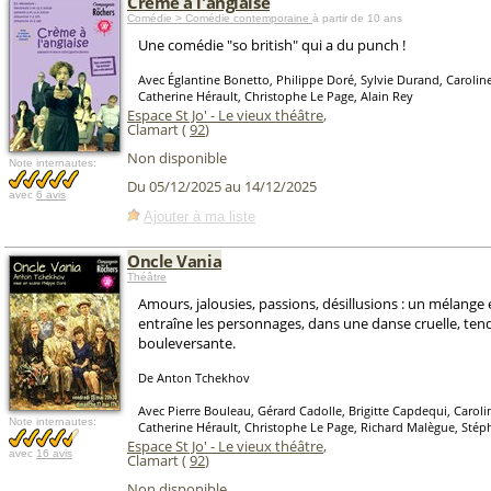
Crème à l'anglaise
Comédie > Comédie contemporaine
à partir de 10 ans
Une comédie "so british" qui a du punch !
Avec Églantine Bonetto, Philippe Doré, Sylvie Durand, Carolin
Catherine Hérault, Christophe Le Page, Alain Rey
Espace St Jo' - Le vieux théâtre
,
Clamart (
92
)
Non disponible
Note internautes:
Du 05/12/2025 au 14/12/2025
avec
6 avis
Ajouter à ma liste
Oncle Vania
Théâtre
Amours, jalousies, passions, désillusions : un mélange 
entraîne les personnages, dans une danse cruelle, ten
bouleversante.
De Anton Tchekhov
Avec Pierre Bouleau, Gérard Cadolle, Brigitte Capdequi, Caroli
Note internautes:
Catherine Hérault, Christophe Le Page, Richard Malègue, St
Espace St Jo' - Le vieux théâtre
,
avec
16 avis
Clamart (
92
)
Non disponible