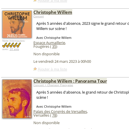
Ajouter à ma liste
Christophe Willem
Concert
Après 5 années d'absence, 2023 signe le grand retour 
Willem sur scène !
Avec Christophe Willem
Note internautes:
Espace Aumaillerie
,
Fougères (
35
)
avec
10 avis
Non disponible
Le vendredi 24 mars 2023 à 00h00
Ajouter à ma liste
Christophe Willem : Panorama Tour
Concert > Chanson Française
Après 5 années d'absence, le grand retour de Christop
scène !
Avec Christophe Willem
Palais des Congrès de Versailles
,
Versailles (
78
)
Non disponible