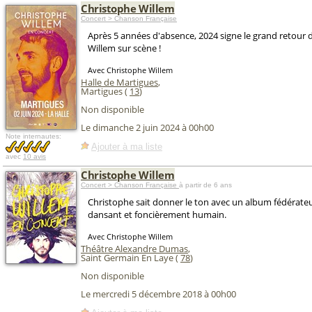
Christophe Willem
Concert > Chanson Française
Après 5 années d'absence, 2024 signe le grand retour 
Willem sur scène !
Avec Christophe Willem
Halle de Martigues
,
Martigues (
13
)
Non disponible
Le dimanche 2 juin 2024 à 00h00
Note internautes:
Ajouter à ma liste
avec
10 avis
Christophe Willem
Concert > Chanson Française
à partir de 6 ans
Christophe sait donner le ton avec un album fédérateur
dansant et foncièrement humain.
Avec Christophe Willem
Théâtre Alexandre Dumas
,
Saint Germain En Laye (
78
)
Non disponible
Le mercredi 5 décembre 2018 à 00h00