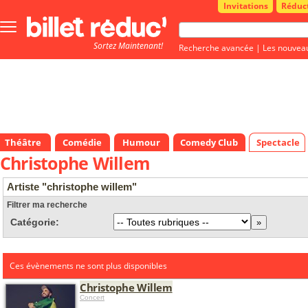
Invitations
Réduc
Bouton
menu
Sortez Maintenant!
principale
Recherche avancée
|
Les nouvea
Théâtre
Comédie
Humour
Comedy Club
Spectacle
Christophe Willem
Artiste "christophe willem"
Filtrer ma recherche
Catégorie:
Ces évènements ne sont plus disponibles
Christophe Willem
Concert