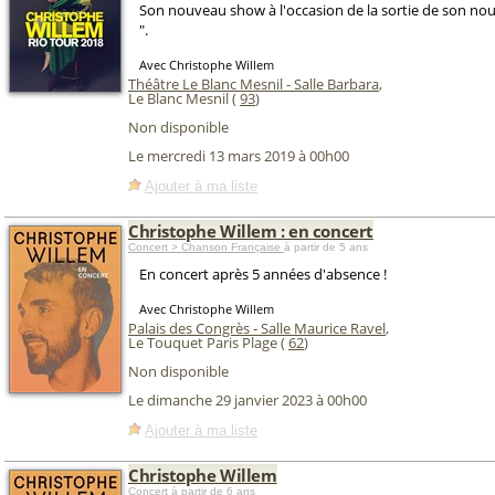
Son nouveau show à l'occasion de la sortie de son nou
".
Avec Christophe Willem
Théâtre Le Blanc Mesnil - Salle Barbara
,
Le Blanc Mesnil (
93
)
Non disponible
Le mercredi 13 mars 2019 à 00h00
Ajouter à ma liste
Christophe Willem : en concert
Concert > Chanson Française
à partir de 5 ans
En concert après 5 années d'absence !
Avec Christophe Willem
Palais des Congrès - Salle Maurice Ravel
,
Le Touquet Paris Plage (
62
)
Non disponible
Le dimanche 29 janvier 2023 à 00h00
Ajouter à ma liste
Christophe Willem
Concert
à partir de 6 ans