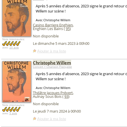
Après 5 années d'absence, 2023 signe le grand retour 
Willem sur scène !
Avec Christophe Willem
Casino Barriere Enghien
,
Enghien Les Bains (
95
)
Non disponible
Note internautes:
Le dimanche 5 mars 2023 à 00h00
avec
10 avis
Ajouter à ma liste
Christophe Willem
Concert > Chanson Française
Après 5 années d'absence, 2023 signe le grand retour 
Willem sur scène !
Avec Christophe Willem
Théâtre Jacques Prévert
,
Aulnay Sous Bois (
93
)
Non disponible
Note internautes:
Le jeudi 7 mars 2024 à 00h00
avec
5 avis
Ajouter à ma liste