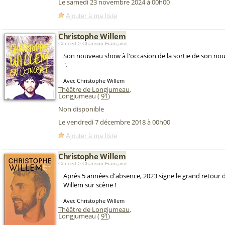
Le samedi 23 novembre 2024 à 00h00
Ajouter à ma liste
Christophe Willem
Concert > Chanson Française
Son nouveau show à l'occasion de la sortie de son nou
".
Avec Christophe Willem
Théâtre de Longjumeau
,
Longjumeau (
91
)
Non disponible
Le vendredi 7 décembre 2018 à 00h00
Ajouter à ma liste
Christophe Willem
Concert > Chanson Française
Après 5 années d'absence, 2023 signe le grand retour 
Willem sur scène !
Avec Christophe Willem
Théâtre de Longjumeau
,
Longjumeau (
91
)