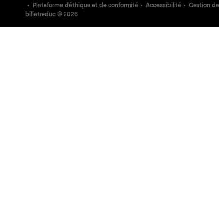
Plateforme d'éthique et de conformité
Accessibilité
Gestion de
billetreduc ©
2026