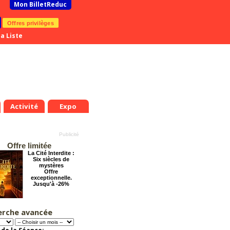
Mon BilletReduc
Offres privilèges
a Liste
Activité
Expo
Offre limitée
La Cité Interdite :
Six siècles de
mystères
Offre
exceptionnelle.
Jusqu'à -26%
erche avancée
La véritable histoire
du Père Noël
Offre
exceptionnelle.