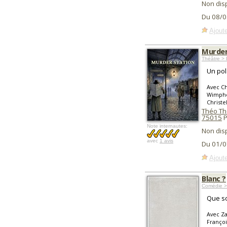
Non dis
Du 08/0
Ajoute
Murder
Théâtre > P
Un pol
Avec C
Wimphen
Christe
Théo Thé
75015
P
Note internautes:
Non dis
avec
1 avis
Du 01/0
Ajoute
Blanc ?
Comédie >
Que so
Avec Za
Françoi