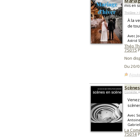
Mariag
mis en s
Théâtre >
À la v
de tou
Avec Jo
Astrid
Théo Thé
75015
P
Non dis
Du 20/0
Ajoute
Scènes
Comédie
à
Venez 
scènes
Avec So
Antoine
Gabrie
La Comé
75014
P