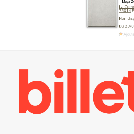
Maya Z
La Comé
75014
P
Non dis
Du 23/0
Ajoute