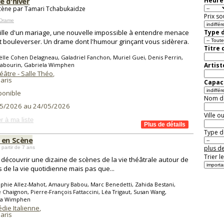
e d'hiver
Heure 
cène par Tamari Tchabukaidze
Prix so
 Drame
eille d'un mariage, une nouvelle impossible à entendre menace
Type d
t bouleverser. Un drame dont l'humour grinçant vous sidèrera.
Titre 
ëlle Cohen Delagneau, Galadriel Fanchon, Muriel Guei, Denis Perrin,
 Sabourin, Gabriela Wimphen
Artist
âtre - Salle Théo
,
aris
Capaci
ponible
Nom de 
5/2026 au 24/05/2026
Ville o
r à ma liste
Type de
 en Scène
plus de
 partir de 7 ans
Trier l
découvrir une dizaine de scènes de la vie théâtrale autour de
 de la vie quotidienne mais pas que...
phie Allez-Mahot, Amaury Babou, Marc Benedetti, Zahida Bestani,
 Chaignon, Pierre-François Fattaccini, Léa Trigaut, Susan Wang,
la Wimphen
die Italienne
,
aris