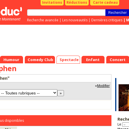
Invitations
Réductions
Carte cadeau
z Maintenant!
Recherche avancée
|
Les nouveautés
|
Dernières critiques
|
M
Humour
Comedy Club
Spectacle
Enfant
Concert
mphen
phen"
»
Modifier
Rech
us disponibles
Le