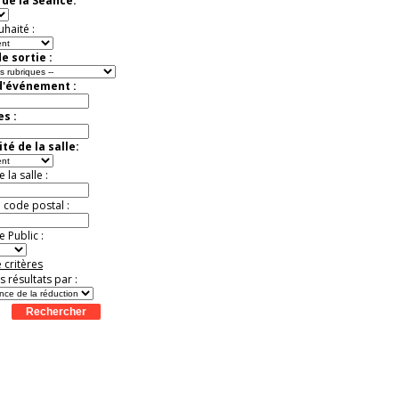
de la Séance:
Jusqu'à -13%
uhaité :
e sortie :
d'événement :
es :
té de la salle:
la salle :
u code postal :
 Public :
 critères
es résultats par :