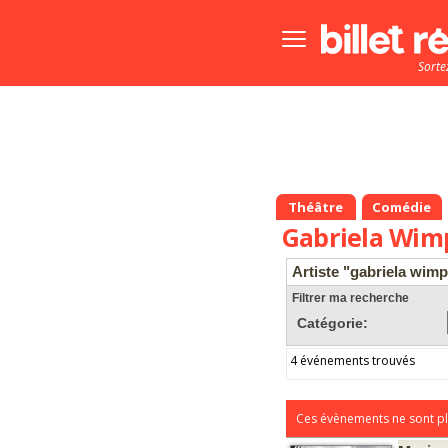
Bouton
menu
Sorte
principale
Théâtre
Comédie
Gabriela Wi
Artiste "gabriela wim
Filtrer ma recherche
Catégorie:
4 événements trouvés
Ces évènements ne sont pl