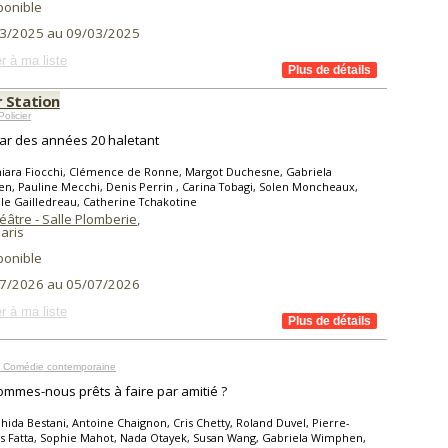
ponible
3/2025 au 09/03/2025
r à ma liste
 Station
olicier
ar des années 20 haletant
hiara Fiocchi, Clémence de Ronne, Margot Duchesne, Gabriela
, Pauline Mecchi, Denis Perrin , Carina Tobagi, Solen Moncheaux,
lle Gailledreau, Catherine Tchakotine
âtre - Salle Plomberie
,
aris
ponible
7/2026 au 05/07/2026
r à ma liste
 Comédie contemporaine
mmes-nous prêts à faire par amitié ?
hida Bestani, Antoine Chaignon, Cris Chetty, Roland Duvel, Pierre-
s Fatta, Sophie Mahot, Nada Otayek, Susan Wang, Gabriela Wimphen,