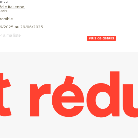
enou
die Italienne
,
aris
ponible
6/2025 au 29/06/2025
r à ma liste