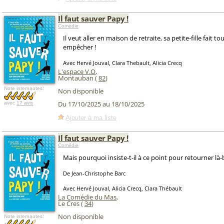
Il faut sauver Papy !
Comédie
Il veut aller en maison de retraite, sa petite-fille fait to
empêcher !
Avec Hervé Jouval, Clara Thebault, Alicia Crecq
L'espace V.O
,
Montauban (
82
)
Note internautes:
Non disponible
Du 17/10/2025 au 18/10/2025
avec
17 avis
Ajouter à ma liste
Il faut sauver Papy !
Comédie
Mais pourquoi insiste-t-il à ce point pour retourner là-
De Jean-Christophe Barc
Avec Hervé Jouval, Alicia Crecq, Clara Thébault
La Comédie du Mas
,
Le Cres (
34
)
Non disponible
Note internautes: