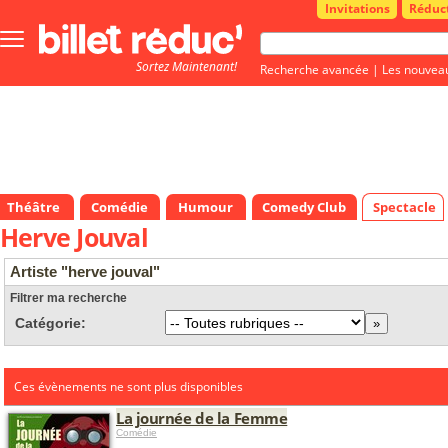
Invitations
Réduc
Bouton
menu
Sortez Maintenant!
principale
Recherche avancée
|
Les nouvea
Théâtre
Comédie
Humour
Comedy Club
Spectacle
Herve Jouval
Artiste "herve jouval"
Filtrer ma recherche
Catégorie:
Ces évènements ne sont plus disponibles
La journée de la Femme
Comédie