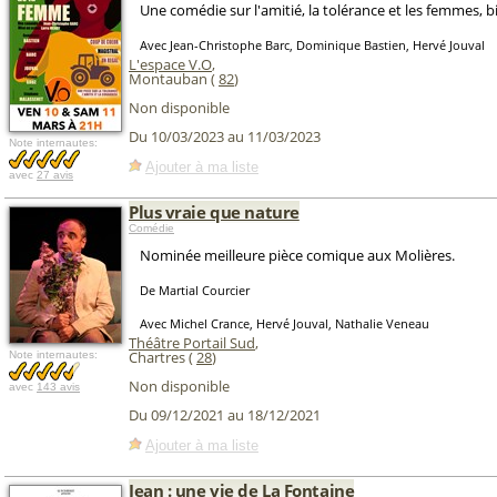
Une comédie sur l'amitié, la tolérance et les femmes, b
Avec Jean-Christophe Barc, Dominique Bastien, Hervé Jouval
L'espace V.O
,
Montauban (
82
)
Non disponible
Du 10/03/2023 au 11/03/2023
Note internautes:
Ajouter à ma liste
avec
27 avis
Plus vraie que nature
Comédie
Nominée meilleure pièce comique aux Molières.
De Martial Courcier
Avec Michel Crance, Hervé Jouval, Nathalie Veneau
Théâtre Portail Sud
,
Chartres (
28
)
Note internautes:
Non disponible
avec
143 avis
Du 09/12/2021 au 18/12/2021
Ajouter à ma liste
Jean : une vie de La Fontaine