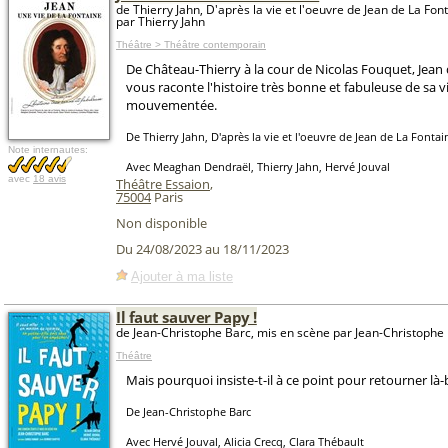
de Thierry Jahn, D'après la vie et l'oeuvre de Jean de La Fon
par Thierry Jahn
Théâtre > Théâtre contemporain
De Château-Thierry à la cour de Nicolas Fouquet, Jean
vous raconte l'histoire très bonne et fabuleuse de sa v
mouvementée.
De Thierry Jahn, D'après la vie et l'oeuvre de Jean de La Fontai
Note internautes:
Avec Meaghan Dendraël, Thierry Jahn, Hervé Jouval
avec
18 avis
Théâtre Essaion
,
75004
Paris
Non disponible
Du 24/08/2023 au 18/11/2023
Ajouter à ma liste
Il faut sauver Papy !
de Jean-Christophe Barc, mis en scène par Jean-Christophe
Théâtre
Mais pourquoi insiste-t-il à ce point pour retourner là-
De Jean-Christophe Barc
Avec Hervé Jouval, Alicia Crecq, Clara Thébault