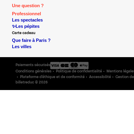
Une question ?
Professionnel
Les spectacles
✨Les pépites
Carte cadeau
Que faire à Paris ?
Les villes
Paiements sécurisés
Conditions générales
Politique de confidentialité
Mentions légale
Plateforme d'éthique et de conformité
Accessibilité
Gestion de
billetreduc ©
2026