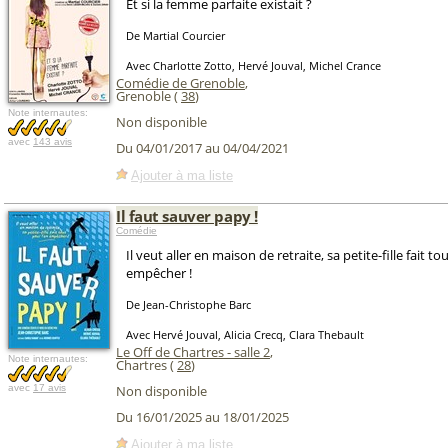
Et si la femme parfaite existait ?
De Martial Courcier
Avec Charlotte Zotto, Hervé Jouval, Michel Crance
Comédie de Grenoble
,
Grenoble (
38
)
Note internautes:
Non disponible
avec
143 avis
Du 04/01/2017 au 04/04/2021
Ajouter à ma liste
Il faut sauver papy !
Comédie
Il veut aller en maison de retraite, sa petite-fille fait to
empêcher !
De Jean-Christophe Barc
Avec Hervé Jouval, Alicia Crecq, Clara Thebault
Le Off de Chartres - salle 2
,
Note internautes:
Chartres (
28
)
avec
17 avis
Non disponible
Du 16/01/2025 au 18/01/2025
Ajouter à ma liste