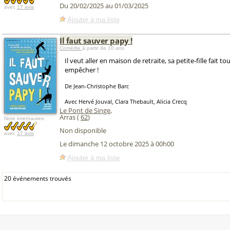
Du 20/02/2025 au 01/03/2025
avec
17 avis
Ajouter à ma liste
Il faut sauver papy !
Comédie
à partir de 10 ans
Il veut aller en maison de retraite, sa petite-fille fait to
empêcher !
De Jean-Christophe Barc
Avec Hervé Jouval, Clara Thebault, Alicia Crecq
Le Pont de Singe
,
Arras (
62
)
Note internautes:
Non disponible
avec
17 avis
Le dimanche 12 octobre 2025 à 00h00
Ajouter à ma liste
20 événements trouvés