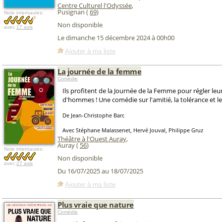
Centre Culturel l'Odyssée
,
Pusignan (
69
)
Note internautes:
Non disponible
avec
17 avis
Le dimanche 15 décembre 2024 à 00h00
Ajouter à ma liste
La journée de la femme
Comédie
Ils profitent de la Journée de la Femme pour régler le
d'hommes ! Une comédie sur l'amitié, la tolérance et 
De Jean-Christophe Barc
Avec Stéphane Malassenet, Hervé Jouval, Philippe Gruz
Théâtre à l'Ouest Auray
,
Auray (
56
)
Note internautes:
Non disponible
avec
27 avis
Du 16/07/2025 au 18/07/2025
Ajouter à ma liste
Plus vraie que nature
Comédie