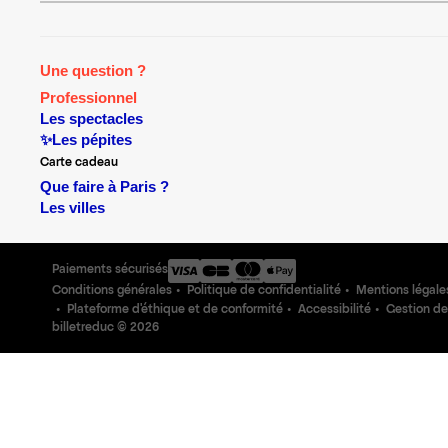
Une question ?
Professionnel
Les spectacles
✨Les pépites
Carte cadeau
Que faire à Paris ?
Les villes
Paiements sécurisés
Conditions générales
Politique de confidentialité
Mentions légale
Plateforme d'éthique et de conformité
Accessibilité
Gestion de
billetreduc ©
2026