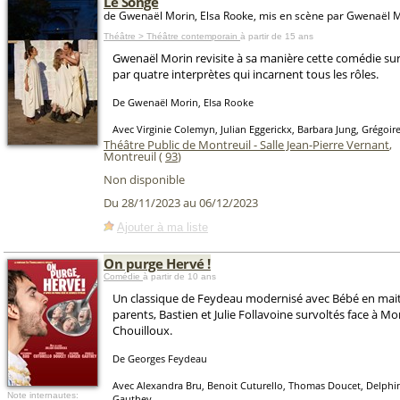
Le Songe
de Gwenaël Morin, Elsa Rooke, mis en scène par Gwenaël 
Théâtre > Théâtre contemporain
à partir de 15 ans
Gwenaël Morin revisite à sa manière cette comédie sur
par quatre interprètes qui incarnent tous les rôles.
De Gwenaël Morin, Elsa Rooke
Avec Virginie Colemyn, Julian Eggerickx, Barbara Jung, Grégo
Théâtre Public de Montreuil - Salle Jean-Pierre Vernant
,
Montreuil (
93
)
Non disponible
Du 28/11/2023 au 06/12/2023
Ajouter à ma liste
On purge Hervé !
Comédie
à partir de 10 ans
Un classique de Feydeau modernisé avec Bébé en maitr
parents, Bastien et Julie Follavoine survoltés face à M
Chouilloux.
De Georges Feydeau
Avec Alexandra Bru, Benoit Cuturello, Thomas Doucet, Delphin
Note internautes:
Gauthey