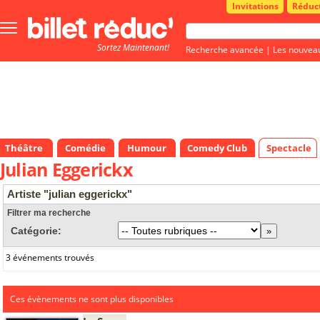
Invitations
Réduc
Bouton
menu
Sortez Maintenant!
principale
Recherche avancée
|
Les nouvea
Théâtre
Comédie
Humour
Comedy Club
Spectacle
Julian Eggerickx
Artiste "julian eggerickx"
Filtrer ma recherche
Catégorie:
3 événements trouvés
Ces évènements ne sont plus disponibles