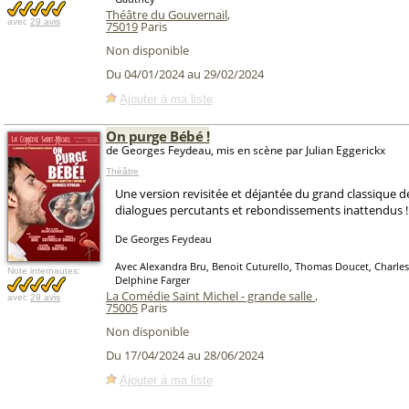
Théâtre du Gouvernail
,
avec
29 avis
75019
Paris
Non disponible
Du 04/01/2024 au 29/02/2024
Ajouter à ma liste
On purge Bébé !
de Georges Feydeau, mis en scène par Julian Eggerickx
Théâtre
Une version revisitée et déjantée du grand classique d
dialogues percutants et rebondissements inattendus !
De Georges Feydeau
Avec Alexandra Bru, Benoit Cuturello, Thomas Doucet, Charle
Note internautes:
Delphine Farger
La Comédie Saint Michel - grande salle
,
avec
29 avis
75005
Paris
Non disponible
Du 17/04/2024 au 28/06/2024
Ajouter à ma liste