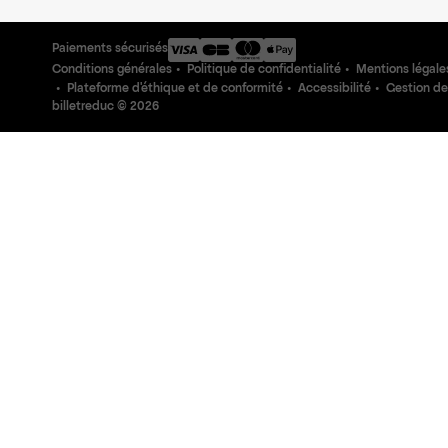
Paiements sécurisés
Conditions générales
Politique de confidentialité
Mentions légale
Plateforme d'éthique et de conformité
Accessibilité
Gestion de
billetreduc ©
2026