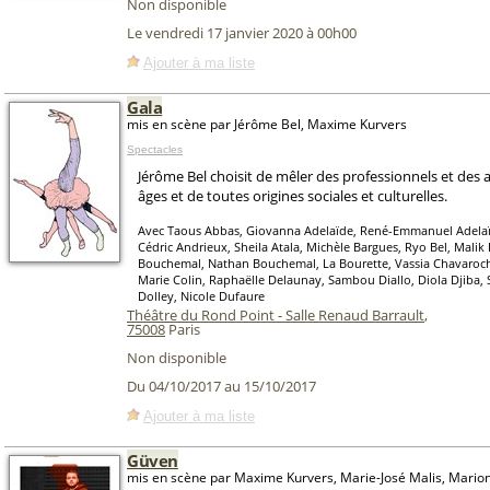
Non disponible
Le vendredi 17 janvier 2020 à 00h00
Ajouter à ma liste
Gala
mis en scène par Jérôme Bel, Maxime Kurvers
Spectacles
Jérôme Bel choisit de mêler des professionnels et des
âges et de toutes origines sociales et culturelles.
Avec Taous Abbas, Giovanna Adelaïde, René-Emmanuel Adelaï
Cédric Andrieux, Sheila Atala, Michèle Bargues, Ryo Bel, Mal
Bouchemal, Nathan Bouchemal, La Bourette, Vassia Chavaroc
Marie Colin, Raphaëlle Delaunay, Sambou Diallo, Diola Djiba, 
Dolley, Nicole Dufaure
Théâtre du Rond Point - Salle Renaud Barrault
,
75008
Paris
Non disponible
Du 04/10/2017 au 15/10/2017
Ajouter à ma liste
Güven
mis en scène par Maxime Kurvers, Marie-José Malis, Marion