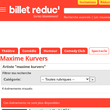
Invitations
Réduc
Bouton
menu
Sortez Maintenant!
principale
Recherche avancée
|
Les nouvea
Théâtre
Comédie
Humour
Comedy Club
Spectacle
Maxime Kurvers
Artiste "maxime kurvers"
Filtrer ma recherche
Catégorie:
4 événements trouvés
Ces évènements ne sont plus disponibles