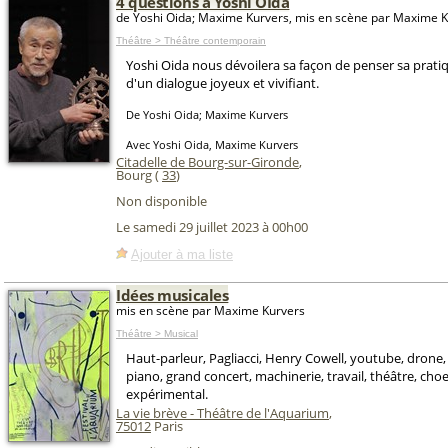
4 questions à Yoshi OÏda
de Yoshi Oida; Maxime Kurvers, mis en scène par Maxime 
Théâtre > Théâtre contemporain
Yoshi Oida nous dévoilera sa façon de penser sa prati
d'un dialogue joyeux et vivifiant.
De Yoshi Oida; Maxime Kurvers
Avec Yoshi Oida, Maxime Kurvers
Citadelle de Bourg-sur-Gironde
,
Bourg (
33
)
Non disponible
Le samedi 29 juillet 2023 à 00h00
Ajouter à ma liste
Idées musicales
mis en scène par Maxime Kurvers
Théâtre > Musical
Haut-parleur, Pagliacci, Henry Cowell, youtube, drone, 
piano, grand concert, machinerie, travail, théâtre, choeu
expérimental.
La vie brève - Théâtre de l'Aquarium
,
75012
Paris