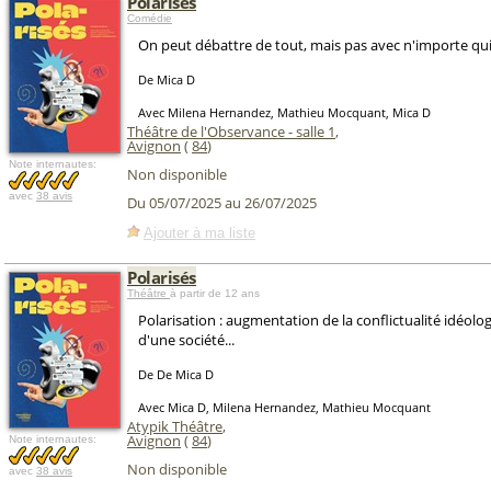
Polarisés
Comédie
On peut débattre de tout, mais pas avec n'importe qui.
De Mica D
Avec Milena Hernandez, Mathieu Mocquant, Mica D
Théâtre de l'Observance - salle 1
,
Avignon
(
84
)
Note internautes:
Non disponible
avec
38 avis
Du 05/07/2025 au 26/07/2025
Ajouter à ma liste
Polarisés
Théâtre
à partir de 12 ans
Polarisation : augmentation de la conflictualité idéolo
d'une société...
De De Mica D
Avec Mica D, Milena Hernandez, Mathieu Mocquant
Atypik Théâtre
,
Avignon
(
84
)
Note internautes:
Non disponible
avec
38 avis