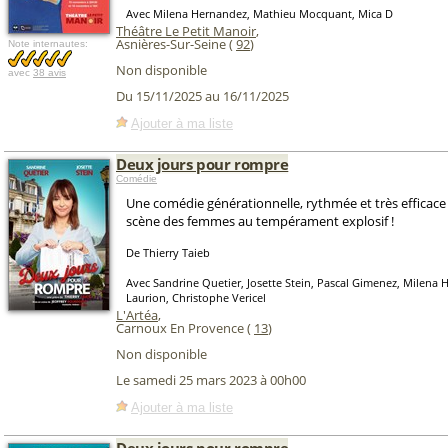
Avec Milena Hernandez, Mathieu Mocquant, Mica D
Théâtre Le Petit Manoir
,
Asnières-Sur-Seine (
92
)
Note internautes:
Non disponible
avec
38 avis
Du 15/11/2025 au 16/11/2025
Ajouter à ma liste
Deux jours pour rompre
Comédie
Une comédie générationnelle, rythmée et très efficac
scène des femmes au tempérament explosif !
De Thierry Taieb
Avec Sandrine Quetier, Josette Stein, Pascal Gimenez, Milena 
Laurion, Christophe Vericel
L'Artéa
,
Carnoux En Provence (
13
)
Non disponible
Le samedi 25 mars 2023 à 00h00
Ajouter à ma liste