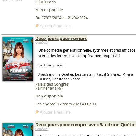
avec
126 avis
75010
Paris
Non disponible
Du 27/03/2024 au 21/04/2024
Ajouter à ma liste
Deux jours pour rompre
Comédie
Une comédie générationnelle, rythmée et très efficac
scène des femmes au tempérament explosif !
De Thierry Taieb
Avec Sandrine Quetier, Josette Stein, Pascal Gimenez, Milena 
Laurion, Christophe Vericel
Palais des Congrès
,
Parthenay (
79
)
Non disponible
Le vendredi 17 mars 2023 à 00h00
Ajouter à ma liste
Deux jours pour rompre avec Sandrine Quétie
Comédie