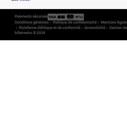
Paiements sécurisés
Conditions générales
Politique de confidentialité
Mentions légale
Plateforme d'éthique et de conformité
Accessibilité
Gestion de
billetreduc ©
2026