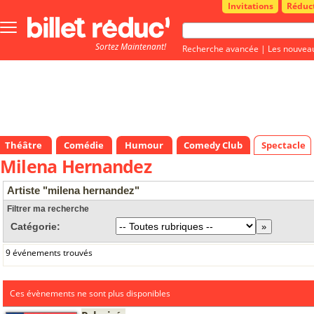
Invitations
Réduc
Bouton
menu
Sortez Maintenant!
principale
Recherche avancée
|
Les nouvea
Théâtre
Comédie
Humour
Comedy Club
Spectacle
Milena Hernandez
Artiste "milena hernandez"
Filtrer ma recherche
Catégorie:
9 événements trouvés
Ces évènements ne sont plus disponibles