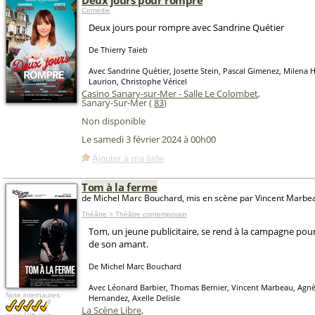
Deux jours pour rompre
Comédie
Deux jours pour rompre avec Sandrine Quétier
De Thierry Taieb
Avec Sandrine Quétier, Josette Stein, Pascal Gimenez, Milena 
Laurion, Christophe Véricel
Casino Sanary-sur-Mer - Salle Le Colombet
,
Sanary-Sur-Mer (
83
)
Non disponible
Le samedi 3 février 2024 à 00h00
Ajouter à ma liste
Tom à la ferme
de Michel Marc Bouchard, mis en scène par Vincent Marbe
Théâtre > Théâtre contemporain
Tom, un jeune publicitaire, se rend à la campagne pour 
de son amant.
De Michel Marc Bouchard
Avec Léonard Barbier, Thomas Bernier, Vincent Marbeau, Agnès
Note internautes:
Hernandez, Axelle Delisle
La Scène Libre
,