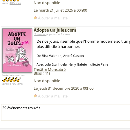
Non disponible
avec
405 avis
Le mardi 21 juillet 2026 à 00h00
Ajouter à ma liste
Adopte un jules.com
Comédie
à partir de 12 ans
De nos jours, il semble que l'homme moderne soit un g
plus difficile à harponner.
De Elisa Valentin, André Gaston
Avec Lola Escrihuela, Nelly Gabriel, Juliette Paire
Théâtre Monsabré
,
Blois (
41
)
Note internautes:
Non disponible
avec
5790 avis
Le jeudi 31 décembre 2020 à 00h00
Ajouter à ma liste
29 événements trouvés