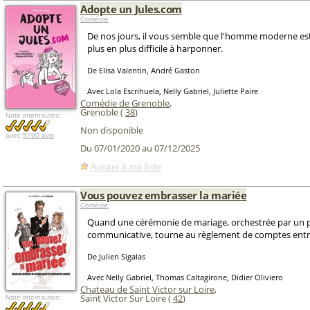
Adopte un Jules.com
Comédie
De nos jours, il vous semble que l'homme moderne est
plus en plus difficile à harponner.
De Elisa Valentin, André Gaston
Avec Lola Escrihuela, Nelly Gabriel, Juliette Paire
Comédie de Grenoble
,
Grenoble (
38
)
Note internautes:
Non disponible
avec
5790 avis
Du 07/01/2020 au 07/12/2025
Ajouter à ma liste
Vous pouvez embrasser la mariée
Comédie
Quand une cérémonie de mariage, orchestrée par un prê
communicative, tourne au règlement de comptes entr
De Julien Sigalas
Avec Nelly Gabriel, Thomas Caltagirone, Didier Oliviero
Chateau de Saint Victor sur Loire
,
Saint Victor Sur Loire (
42
)
Note internautes: