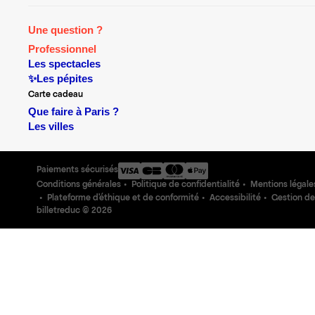
Une question ?
Professionnel
Les spectacles
✨Les pépites
Carte cadeau
Que faire à Paris ?
Les villes
Paiements sécurisés
Conditions générales
Politique de confidentialité
Mentions légale
Plateforme d'éthique et de conformité
Accessibilité
Gestion de
billetreduc ©
2026