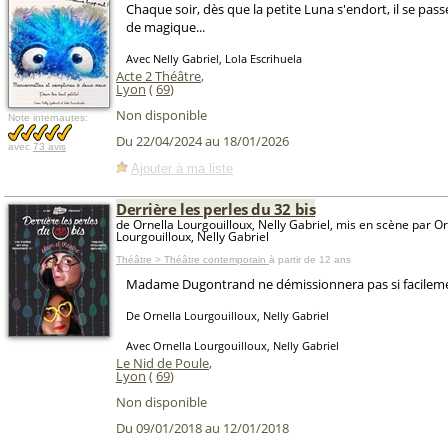
Chaque soir, dès que la petite Luna s'endort, il se pa
de magique...
Avec Nelly Gabriel, Lola Escrihuela
Acte 2 Théâtre
,
Lyon
(
69
)
Non disponible
Note internautes:
Du 22/04/2024 au 18/01/2026
avec
73 avis
Ajouter à ma liste
Derrière les perles du 32 bis
de Ornella Lourgouilloux, Nelly Gabriel, mis en scène par Or
Lourgouilloux, Nelly Gabriel
Théâtre > Théâtre contemporain
à partir de 12 ans
Madame Dugontrand ne démissionnera pas si facileme
De Ornella Lourgouilloux, Nelly Gabriel
Avec Ornella Lourgouilloux, Nelly Gabriel
Le Nid de Poule
,
Lyon
(
69
)
Non disponible
Du 09/01/2018 au 12/01/2018