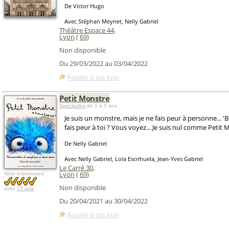
De Victor Hugo
Avec Stéphan Meynet, Nelly Gabriel
Théâtre Espace 44
,
Lyon
(
69
)
Non disponible
Du 29/03/2022 au 03/04/2022
Ajouter à ma liste
Petit Monstre
Spectacles
de 1 à 5 ans
Je suis un monstre, mais je ne fais peur à personne... 'B
fais peur à toi ? Vous voyez... Je suis nul comme Petit M
De Nelly Gabriel
Avec Nelly Gabriel, Lola Escrihuela, Jean-Yves Gabriel
Le Carré 30
,
Lyon
(
69
)
Note internautes:
Non disponible
avec
73 avis
Du 20/04/2021 au 30/04/2022
Ajouter à ma liste