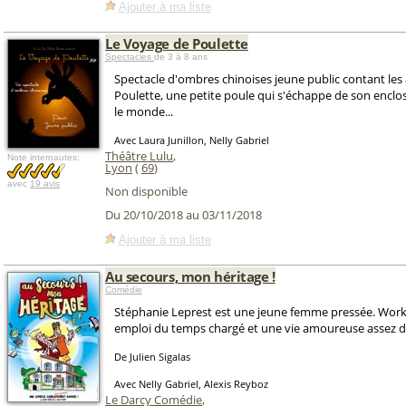
Ajouter à ma liste
Le Voyage de Poulette
Spectacles
de 3 à 8 ans
Spectacle d'ombres chinoises jeune public contant les
Poulette, une petite poule qui s'échappe de son enclo
le monde...
Avec Laura Junillon, Nelly Gabriel
Théâtre Lulu
,
Note internautes:
Lyon
(
69
)
avec
19 avis
Non disponible
Du 20/10/2018 au 03/11/2018
Ajouter à ma liste
Au secours, mon héritage !
Comédie
Stéphanie Leprest est une jeune femme pressée. Working
emploi du temps chargé et une vie amoureuse assez di
De Julien Sigalas
Avec Nelly Gabriel, Alexis Reyboz
Le Darcy Comédie
,