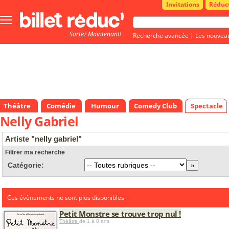
Invitations
Réduc
Bouton
menu
Sortez Maintenant!
principale
Recherche avancée
|
Les nouvea
Théâtre
Comédie
Humour
Comedy Club
Spectacle
Nelly Gabriel
Artiste "nelly gabriel"
Filtrer ma recherche
Catégorie:
Ces évènements ne sont plus disponibles
Petit Monstre se trouve trop nul !
Théâtre
de 1 à 8 ans