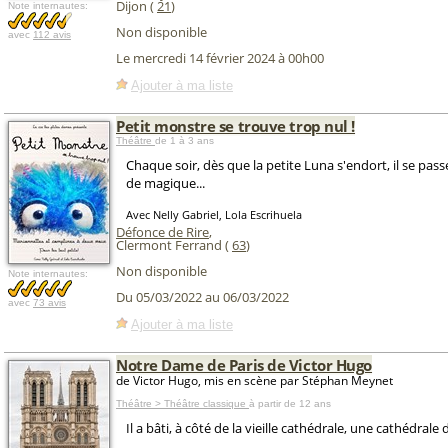
Dijon (
21
)
Note internautes:
Non disponible
avec
112 avis
Le mercredi 14 février 2024 à 00h00
Ajouter à ma liste
Petit monstre se trouve trop nul !
Théâtre
de 1 à 3 ans
Chaque soir, dès que la petite Luna s'endort, il se pa
de magique...
Avec Nelly Gabriel, Lola Escrihuela
Défonce de Rire
,
Clermont Ferrand (
63
)
Non disponible
Note internautes:
Du 05/03/2022 au 06/03/2022
avec
73 avis
Ajouter à ma liste
Notre Dame de Paris de Victor Hugo
de Victor Hugo, mis en scène par Stéphan Meynet
Théâtre > Théâtre classique
à partir de 12 ans
Il a bâti, à côté de la vieille cathédrale, une cathédrale 