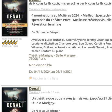
de Nicolas Le Bricquir, mis en scène par Nicolas Le Bricquir
Théâtre > Théâtre contemporain
4 nominations au Molières 2024 : - Meilleur Spectacle -
spectacle du Théâtre Privé - Meilleure création visuelle
Révélation féminine
De Nicolas Le Bricquir
Note internautes:
Avec Avec Lucie Brunet ou Salomé Ayache, Jeremy Lewin ou Ju
Lauriane Mitchell ou Charlotte Levy, Lou Guyot, Caroline Fo
avec
127 avis
Villemin, Guillaume Ravoire ou Ahmed Hammadi Chassin, Lou
Yamée Couture au piano.
Théâtre Marigny - Salle Marigny
,
75008
Paris
Non disponible
Du 04/11/2024 au 05/11/2024
Ajouter à ma liste
Denali
Théâtre
à partir de 10 ans
Un théâtre que vous n'avez jamais vu... jusqu'au 31 
Studio Marigny.
De Nicolas Le Bricquir