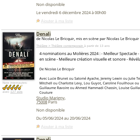
Non disponible
Le vendredi 6 décembre 2024 à 00h00
Ajouter à ma liste
Denali
de Nicolas Le Bricquir, mis en scène par Nicolas Le Bricquir
Théâtre > Théâtre contemporain
à partir de 13 ans
4 nominations au Molières 2024 : - Meilleur Spectacle -
en scène - Meilleure création visuelle et sonore - Révé
De Nicolas Le Bricquir
Avec Lucie Brunet ou Salomé Ayache, Jeremy Lewin ou Julie T
Mitchell ou Charlotte Levy, Lou Guyot, Caroline Fouilhoux ou
Note internautes:
Guillaume Ravoire ou Ahmed Hammadi Chassin, Louise Guil
avec
127 avis
Couture
Studio Marigny
,
75008
Paris
Non disponible
Du 05/06/2024 au 20/06/2024
Ajouter à ma liste
Denali