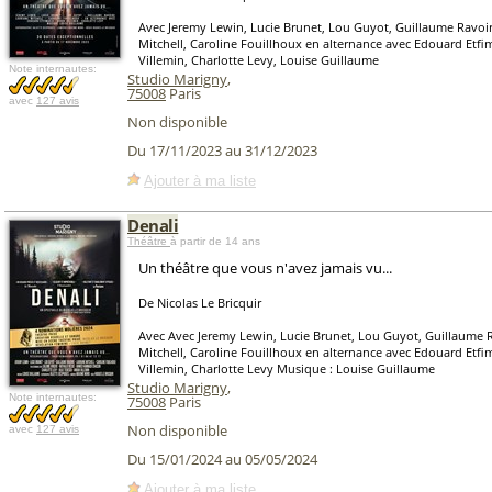
Avec Jeremy Lewin, Lucie Brunet, Lou Guyot, Guillaume Ravoir
Mitchell, Caroline Fouillhoux en alternance avec Edouard Etfi
Villemin, Charlotte Levy, Louise Guillaume
Note internautes:
Studio Marigny
,
75008
Paris
avec
127 avis
Non disponible
Du 17/11/2023 au 31/12/2023
Ajouter à ma liste
Denali
Théâtre
à partir de 14 ans
Un théâtre que vous n'avez jamais vu...
De Nicolas Le Bricquir
Avec Avec Jeremy Lewin, Lucie Brunet, Lou Guyot, Guillaume R
Mitchell, Caroline Fouillhoux en alternance avec Edouard Etfi
Villemin, Charlotte Levy Musique : Louise Guillaume
Studio Marigny
,
Note internautes:
75008
Paris
Non disponible
avec
127 avis
Du 15/01/2024 au 05/05/2024
Ajouter à ma liste