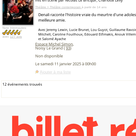
mis en scène par Nicolas Le Bricquir, Charlotte Levy
Théâtre > Théâtre contemporain
à partir de 14 ans
Denali raconte l'histoire vraie du meurtre d'une adole
meilleure amie.
Note internautes:
Avec Jeremy Lewin, Lucie Brunet, Lou Guyot, Guillaume Ravoir
Mitchell, Caroline Fouilhoux, Edouard Etfimakis, Anouk Villem
avec
127 avis
et Salomé Ayache
Espace Michel Simon
,
Noisy Le Grand (
93
)
Non disponible
Le samedi 11 janvier 2025 à 00h00
Ajouter à ma liste
12 événements trouvés