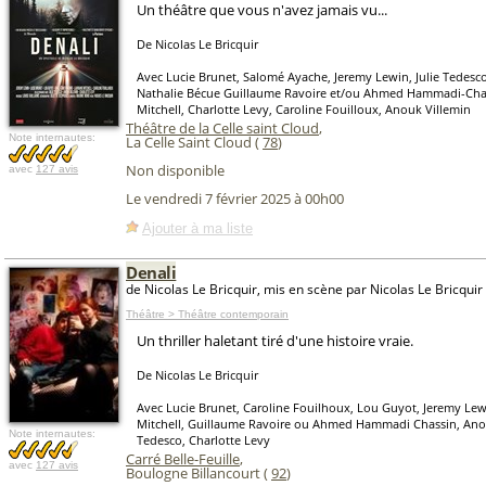
Un théâtre que vous n'avez jamais vu...
De Nicolas Le Bricquir
Avec Lucie Brunet, Salomé Ayache, Jeremy Lewin, Julie Tedesc
Nathalie Bécue Guillaume Ravoire et/ou Ahmed Hammadi-Chas
Mitchell, Charlotte Levy, Caroline Fouilloux, Anouk Villemin
Théâtre de la Celle saint Cloud
,
Note internautes:
La Celle Saint Cloud (
78
)
Non disponible
avec
127 avis
Le vendredi 7 février 2025 à 00h00
Ajouter à ma liste
Denali
de Nicolas Le Bricquir, mis en scène par Nicolas Le Bricquir
Théâtre > Théâtre contemporain
Un thriller haletant tiré d'une histoire vraie.
De Nicolas Le Bricquir
Avec Lucie Brunet, Caroline Fouilhoux, Lou Guyot, Jeremy Lew
Mitchell, Guillaume Ravoire ou Ahmed Hammadi Chassin, Anouk
Note internautes:
Tedesco, Charlotte Levy
Carré Belle-Feuille
,
avec
127 avis
Boulogne Billancourt (
92
)