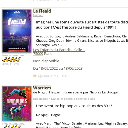
Le Fieald
Humour
Imaginez une scène ouverte aux artistes de toute disci
audition ! C'est l'histoire du Fieald depuis 1991 !
Avec Luc Sonzogni, Audrey Baldassare, Rabah Benachour, Clém
Chabut, Greg Duth, Edwina Girard, Nicolas Le Bricquir, Lucas 
Sonzogni, Vaslo...
Les Enfants du Paradis - Salle 1
,
75009
Paris
Note internautes:
Non disponible
avec
37 avis
Du 18/09/2022 au 18/06/2023
Ajouter à ma liste
Warriors
de Njagui Hagbe, mis en scène par Nicolas Le Bricquir
Spectacles > Danse et ballets
à partir de 5 ans
Une aventure hip-hop aux couleurs des 80's !
De Njagui Hagbe
Avec Martin Thaï, Victor Balatier, Mariana, Luz, Virginie Savary
Note internautes:
Raphaël Ludon, Ange Amédée