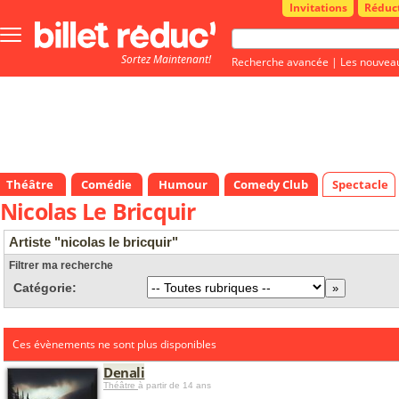
Invitations
Réduc
Bouton
menu
Sortez Maintenant!
principale
Recherche avancée
|
Les nouvea
Théâtre
Comédie
Humour
Comedy Club
Spectacle
Nicolas Le Bricquir
Artiste "nicolas le bricquir"
Filtrer ma recherche
Catégorie:
Ces évènements ne sont plus disponibles
Denali
Théâtre
à partir de 14 ans