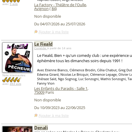
La Factory - Théâtre de l'Oulle
,
avec
5 avis
Avignon
(
84
)
Non disponible
Du 04/07/2026 au 25/07/2026
Ajouter à ma liste
Le Fieald
Comédie
à partir de 14 ans
Le Fieald, Bien + qu'un comedy club : une expérience 
éphémère tous les dimanches soirs depuis 1991 !
Avec Etienne Bianco, Clémence Brodin, Célia Chabut, Greg Du
Edwina Girard, Nicolas Le Bricquir, Clémence Lepage, Olivier 
Note internautes:
Shéraze Saïd, Ngo Sognog, Luc Sonzogni, Mathis Sonzogni, Ta
Fanny Vion
avec
463 avis
Les Enfants du Paradis - Salle 1
,
75009
Paris
Non disponible
Du 10/09/2023 au 22/06/2025
Ajouter à ma liste
Denali