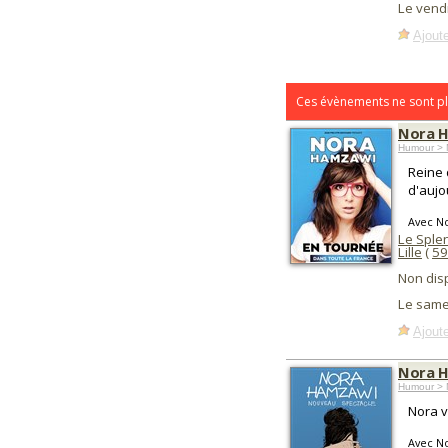
Le vend
Ajoute
Ces évènements ne sont pl
Nora 
Humour > 
Reine 
d'aujo
Avec N
Le Sple
Lille
(
59
Non dis
Le same
Ajoute
Nora H
Humour > 
Nora v
Avec N