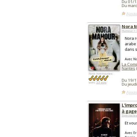
Du 01/1
Du mard
Ajoute
Nora M
Humour > 
Nora r
arabe
dans s
Avec N
La Comp
Nantes
Note internautes:
Du 19/1
avec
23 avis
Du jeud
Ajoute
L'impro
à gage
Spectacles
Et vou
Avec Er