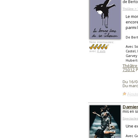
de Berto
Théâtre > 
Le mond
encore
parmi 
De Bert
Note internautes:
Avec So
Castel,
avec
4 avis
Garvey
Hubert-
Théâtre
75012
P
Du 16/0
Du mard
Ajoute
Damien 
mis en s
Spectacles
Une ex
Avec Gu