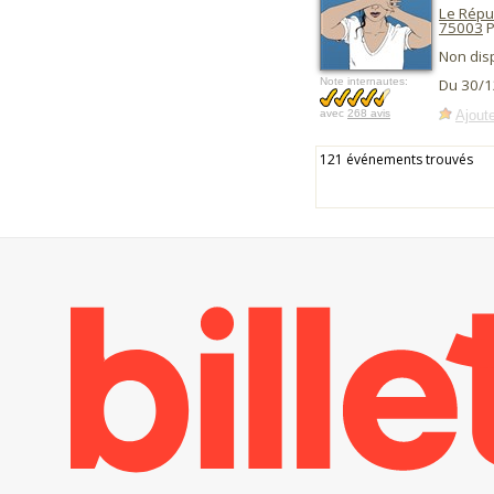
Le Répu
75003
P
Non dis
Note internautes:
Du 30/1
Ajoute
avec
268 avis
121 événements trouvés