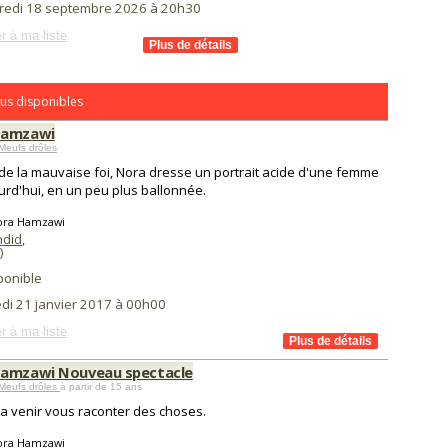
redi 18 septembre 2026 à 20h30
r à ma liste
us disponibles
Hamzawi
Meufs drôles
de la mauvaise foi, Nora dresse un portrait acide d'une femme
urd'hui, en un peu plus ballonnée.
ora Hamzawi
ndid
,
)
ponible
di 21 janvier 2017 à 00h00
r à ma liste
amzawi Nouveau spectacle
Meufs drôles
à partir de 15 ans
a venir vous raconter des choses.
ora Hamzawi