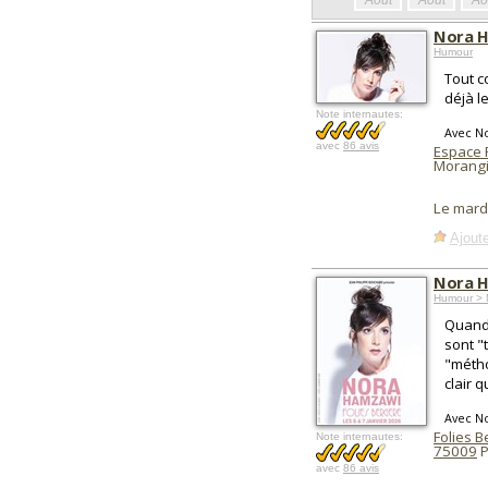
Août
Août
Ao
Nora 
Humour
Tout c
déjà le
Note internautes:
Avec N
avec
86 avis
Espace 
Morangi
Le mard
Ajoute
Nora 
Humour > 
Quand 
sont "
"métho
clair 
Avec N
Folies 
Note internautes:
75009
P
avec
86 avis