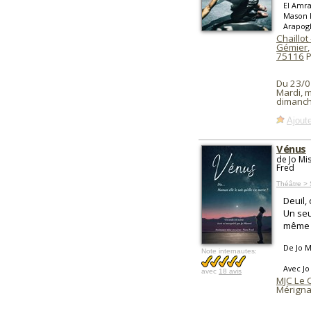
El Amra
Mason K
Arapogl
Chaillot
Gémier
,
75116
P
Du 23/0
Mardi, m
dimanch
Ajoute
Vénus
de Jo Mi
Fred
Théâtre >
Deuil, 
Un seu
même q
De Jo M
Note internautes:
Avec Jo
avec
18 avis
MJC Le 
Mérigna