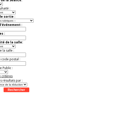
 de la Séance:
t
Août
Août
Août
Août
Août
Août
Août
Août
Août
uhaité :
e sortie :
 d'événement :
es :
té de la salle:
la salle :
u code postal :
 Public :
 critères
es résultats par :