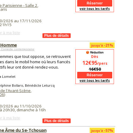
 Parisienne - Salle 2
,
aris
voir tous les tarifs
0/2026 au 17/11/2026
 21h15
r à ma liste
e Homme
-21%
jusqu'à
 Comédie contemporaine
emmes que tout oppose, se retrouvent
Dès
es dans le mobil home où leurs fiancés
12€95
/pers
tifs leur ont donné rendez-vous.
16€50
a Lomelet
voir tous les tarifs
lphine Bollaro, Bénédicte Leturcq
 de l'Avant-Scène
,
06
)
0/2026 au 11/10/2026
à 20h30, dimanche à 16h
r à ma liste
ne Âme du Se-Tchouan
-57%
jusqu'à