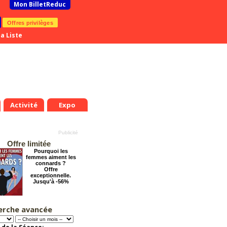
Mon BilletReduc
Offres privilèges
a Liste
Activité
Expo
Offre limitée
Pourquoi les
femmes aiment les
connards ?
Offre
exceptionnelle.
Jusqu'à -56%
erche avancée
Grosse ambiance
.
Mer.
Jeu.
Ven.
Sam.
Dim.
Lun.
Mar.
Mer.
Jeu.
Offre
8
19
20
21
22
23
24
25
26
27
exceptionnelle.
Jusqu'à -54%