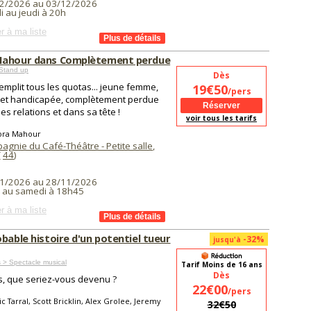
2/2026 au 03/12/2026
i au jeudi à 20h
r à ma liste
ahour dans Complètement perdue
Stand up
Dès
emplit tous les quotas... jeune femme,
19€50
/pers
 et handicapée, complètement perdue
es relations et dans sa tête !
voir tous les tarifs
ora Mahour
agnie du Café-Théâtre - Petite salle
,
(
44
)
1/2026 au 28/11/2026
i au samedi à 18h45
r à ma liste
bable histoire d'un potentiel tueur
-32%
jusqu'à
 > Spectacle musical
Tarif Moins de 16 ans
Dès
s, que seriez-vous devenu ?
22€00
/pers
ic Tarral, Scott Bricklin, Alex Grolee, Jeremy
32€50