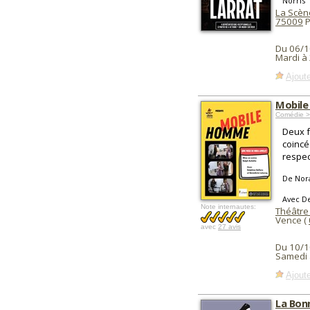
Norris
La Scène
75009
P
Du 06/1
Mardi à
Ajoute
Mobil
Comédie >
Deux f
coincé
respec
De Nor
Avec De
Note internautes:
Théâtre
Vence (
avec
27 avis
Du 10/1
Samedi 
Ajoute
La Bon