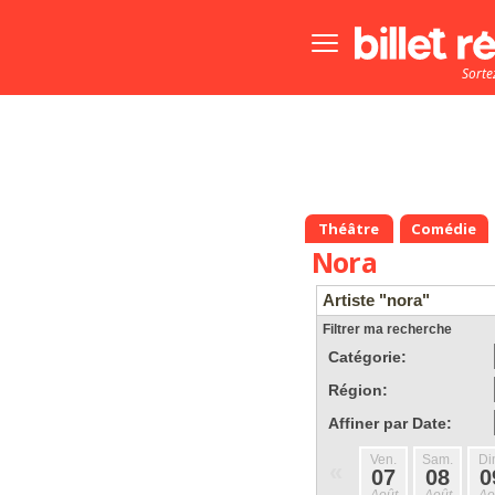
Bouton
menu
Sorte
principale
Théâtre
Comédie
Nora
Artiste "nora"
Filtrer ma recherche
Catégorie:
Région:
Affiner par Date:
Ven.
Sam.
Di
«
07
08
0