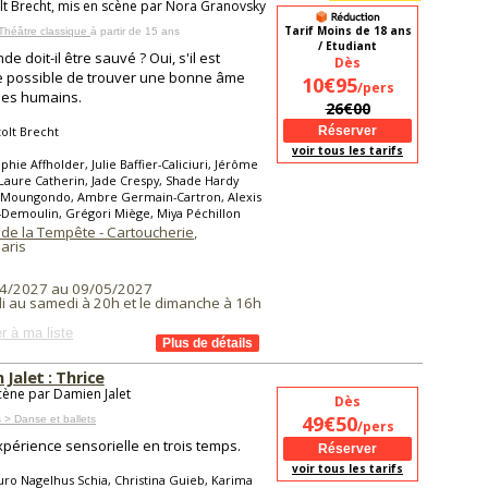
lt Brecht, mis en scène par Nora Granovsky
Tarif Moins de 18 ans
Théâtre classique
à partir de 15 ans
/ Etudiant
e doit-il être sauvé ? Oui, s'il est
Dès
 possible de trouver une bonne âme
10€95
/pers
les humains.
26€00
olt Brecht
voir tous les tarifs
phie Affholder, Julie Baffier-Caliciuri, Jérôme
 Laure Catherin, Jade Crespy, Shade Hardy
 Moungondo, Ambre Germain-Cartron, Alexis
Demoulin, Grégori Miège, Miya Péchillon
 de la Tempête - Cartoucherie
,
aris
4/2027 au 09/05/2027
i au samedi à 20h et le dimanche à 16h
r à ma liste
Jalet : Thrice
cène par Damien Jalet
Dès
49€50
 > Danse et ballets
/pers
périence sensorielle en trois temps.
voir tous les tarifs
ro Nagelhus Schia, Christina Guieb, Karima