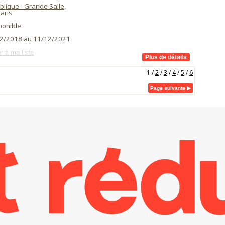
blique - Grande Salle
,
aris
ponible
2/2018 au 11/12/2021
r à ma liste
1
/
2
/
3
/
4
/
5
/
6