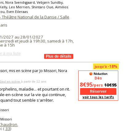
ni, Nora Svendsgaard, Vebjørn Sundby,
elly, Leo Merrien, Shintaro Oue, Aimilios
ou, Even Eileraas
 - Théâtre National de la Danse / Salle
aris
1/2027 au 28/01/2027
ercredi et jeudi à 19h30, samedi à 17h,
e à 15h
r à ma liste
-18%
jusqu'à
ssori, mis en scène par Jo Missori, Nora
Dès
 Seul en scène
à partir de 12 ans
8€95
10€95
/pers
orphelins, maladie... et pourtant on rit.
le-en-scène sur la vie qui continue,
voir tous les tarifs
uand tout semble s'arrêter.
issori
 Missori
Chaudron
,
c (
33
)