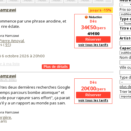
Heure
ût
Août
Août
Août
Août
Août
Août
Août
Août
Aoû
Hamzawi
Prix so
-15%
jusqu'à
Type d
ommence par une phrase anodine, et
Dès
 rire éclate.
34€50
/pers
Titre
41€00
ora Hamzawi
Artist
Pierre Amoyal
,
s (
91
)
voir tous les tarifs
Capaci
i 6 octobre 2026 à 20h00
Nom de 
r à ma liste
Ville o
Hamzawi
Type de
Meufs drôles
Dès
plus de
tes deux dernières recherches Google
20€00
/pers
Trier l
temps parcours bombe atomique" et
de pour rajeunir sans effort", ça parait
voir tous les tarifs
qu'il y a un rapport au monde pas sain.
ora Hamzawi
Bergère
,
aris