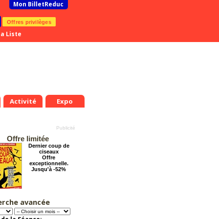
Mon BilletReduc
Offres privilèges
a Liste
Activité
Expo
Offre limitée
Dernier coup de
ciseaux
Offre
exceptionnelle.
Jusqu'à -52%
erche avancée
Pourquoi les
femmes aiment les
connards ?
Offre