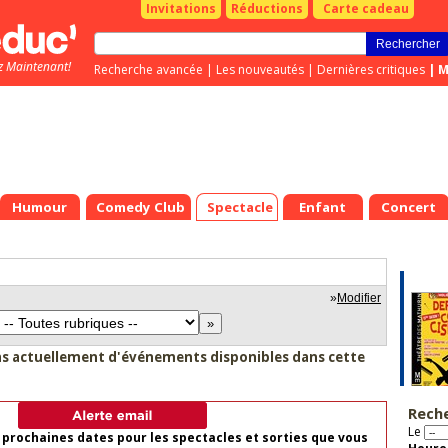
Invitations
Réductions
Carte cadeau
z Maintenant!
Recherche avancée
|
Les nouveautés
|
Dernières critiques
|
M
Humour
Comedy Club
Spectacle
Enfant
Concert
»
Modifier
as actuellement d'événements disponibles dans cette
Rech
Le
 prochaines dates pour les spectacles et sorties que vous