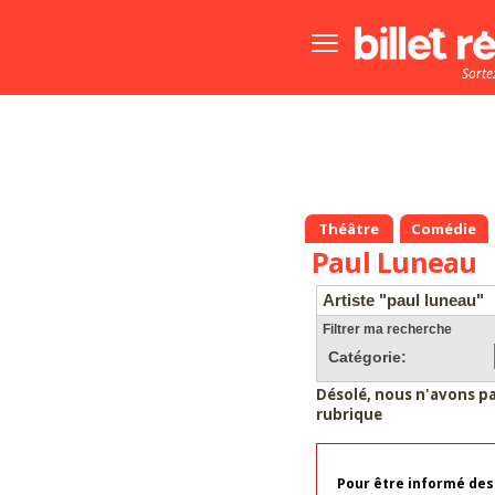
Bouton
menu
Sorte
principale
Théâtre
Comédie
Paul Luneau
Artiste "paul luneau"
Filtrer ma recherche
Catégorie:
Désolé, nous n'avons p
rubrique
Pour être informé des