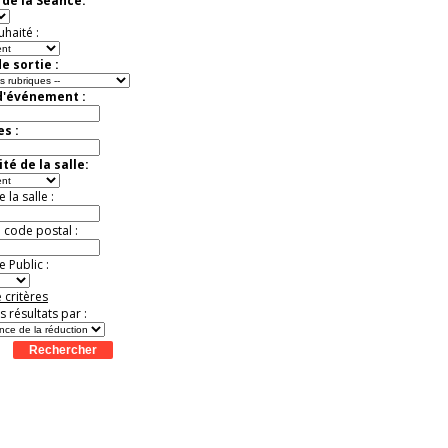
de la Séance:
exceptionnelle.
Jusqu'à -56%
uhaité :
e sortie :
d'événement :
es :
té de la salle:
la salle :
u code postal :
 Public :
 critères
es résultats par :