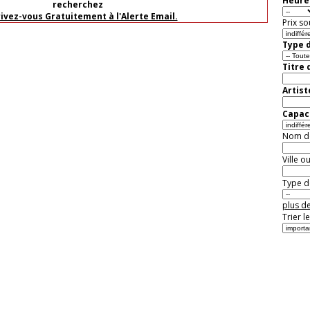
Heure 
recherchez
rivez-vous Gratuitement à l'Alerte Email.
Prix so
Type d
Titre 
Artist
Capaci
Nom de 
Ville o
Type de
plus de
Trier l