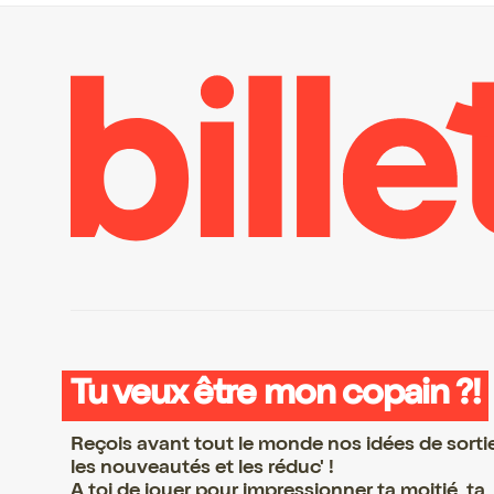
Tu veux être mon copain ?!
Reçois avant tout le monde nos idées de sorti
les nouveautés et les réduc' !
A toi de jouer pour impressionner ta moitié, ta