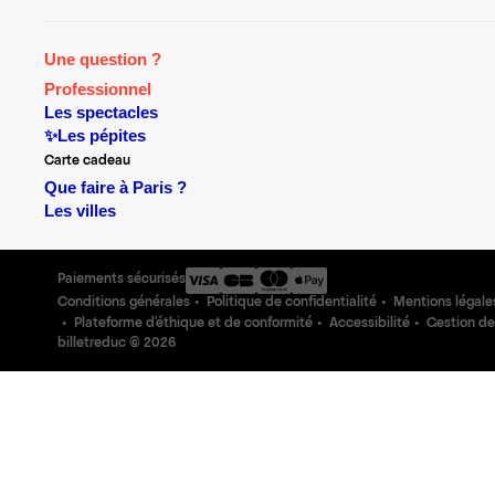
Une question ?
Professionnel
Les spectacles
✨Les pépites
Carte cadeau
Que faire à Paris ?
Les villes
Paiements sécurisés
Conditions générales
Politique de confidentialité
Mentions légale
Plateforme d'éthique et de conformité
Accessibilité
Gestion de
billetreduc ©
2026