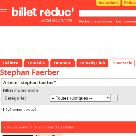
Invitations
Réduc
Bouton
menu
Sortez Maintenant!
principale
Recherche avancée
|
Les nouvea
Théâtre
Comédie
Humour
Comedy Club
Spectacle
Stephan Faerber
Artiste "stephan faerber"
Filtrer ma recherche
Catégorie:
1 événement trouvé
Ces évènements ne sont plus disponibles