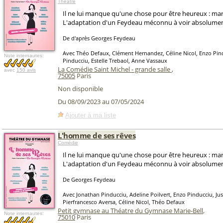
Théâtre
Il ne lui manque qu'une chose pour être heureux : mar
L'adaptation d'un Feydeau méconnu à voir absolumen
De d'après Georges Feydeau
Avec Théo Defaux, Clément Hernandez, Céline Nicol, Enzo Pin
Note internautes:
Pinducciu, Estelle Trebaol, Anne Vassaux
La Comédie Saint Michel - grande salle
,
avec
150 avis
75005
Paris
Non disponible
Du 08/09/2023 au 07/05/2024
Ajouter à ma liste
L'homme de ses rêves
Comédie
Il ne lui manque qu'une chose pour être heureux : mar
L'adaptation d'un Feydeau méconnu à voir absolumen
De Georges Feydeau
Avec Jonathan Pinducciu, Adeline Poilvert, Enzo Pinducciu, Ju
Pierfrancesco Aversa, Céline Nicol, Théo Defaux
Petit gymnase au Théatre du Gymnase Marie-Bell
,
Note internautes:
75010
Paris