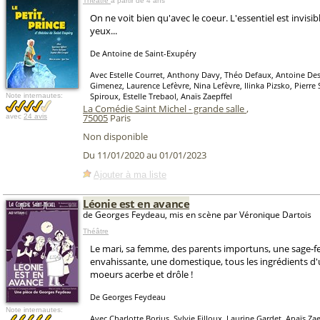
Théâtre
à partir de 4 ans
On ne voit bien qu'avec le coeur. L'essentiel est invisib
yeux...
De Antoine de Saint-Exupéry
Avec Estelle Courret, Anthony Davy, Théo Defaux, Antoine Des
Gimenez, Laurence Lefèvre, Nina Lefèvre, Ilinka Pizsko, Pierre
Spiroux, Estelle Trebaol, Anaïs Zaepffel
Note internautes:
La Comédie Saint Michel - grande salle
,
75005
Paris
avec
24 avis
Non disponible
Du 11/01/2020 au 01/01/2023
Ajouter à ma liste
Léonie est en avance
de Georges Feydeau, mis en scène par Véronique Dartois
Théâtre
Le mari, sa femme, des parents importuns, une sage
envahissante, une domestique, tous les ingrédients d
moeurs acerbe et drôle !
De Georges Feydeau
Note internautes:
Avec Charlotte Borius, Sylvie Filloux, Laurine Gardet, Anaïs Za