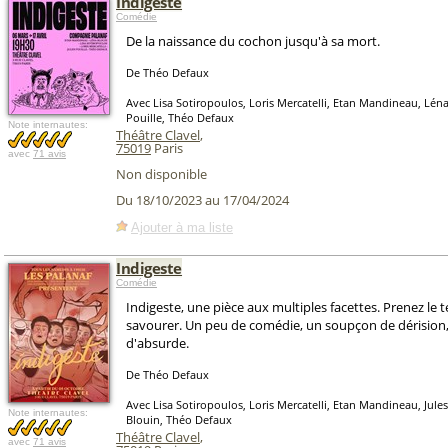
Indigeste
Comédie
De la naissance du cochon jusqu'à sa mort.
De Théo Defaux
Avec Lisa Sotiropoulos, Loris Mercatelli, Etan Mandineau, Léna
Pouille, Théo Defaux
Note internautes:
Théâtre Clavel
,
75019
Paris
avec
71 avis
Non disponible
Du 18/10/2023 au 17/04/2024
Ajouter à ma liste
Indigeste
Comédie
Indigeste, une pièce aux multiples facettes. Prenez le
savourer. Un peu de comédie, un soupçon de dérision
d'absurde.
De Théo Defaux
Avec Lisa Sotiropoulos, Loris Mercatelli, Etan Mandineau, Jules
Note internautes:
Blouin, Théo Defaux
Théâtre Clavel
,
avec
71 avis