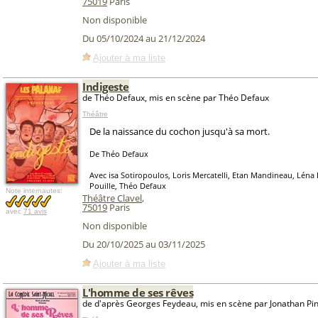
75019
Paris
Non disponible
Du 05/10/2024 au 21/12/2024
Ajouter à ma liste
Indigeste
de Théo Defaux, mis en scène par Théo Defaux
Théâtre
De la naissance du cochon jusqu'à sa mort.
De Théo Defaux
Avec isa Sotiropoulos, Loris Mercatelli, Etan Mandineau, Léna 
Pouille, Théo Defaux
Note internautes:
Théâtre Clavel
,
75019
Paris
avec
71 avis
Non disponible
Du 20/10/2025 au 03/11/2025
Ajouter à ma liste
L'homme de ses rêves
de d'après Georges Feydeau, mis en scène par Jonathan Pi