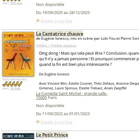
avec
150 avis
Non disponible
Du 19/09/2025 au 28/12/2025
Ajouter à ma liste
La Cantatrice chauve
de Eugène Ionesco, mis en scène par Lolo You et Pierre Sor
Théâtre > Théâtre classique
Ding dong ! Mais qui cela peut être ? Conclusion, quan
qu'il n'y a jamais personne ! Et pourquoi commencer p
quand la fin est bien plus intéressante ?
De Eugène Ionesco
Note internautes:
Avec Vincent Blin, Estelle Courret, Théo Defaux, Antoine Despe
Gimenez, Laure Spiroux, Estelle Trebaol, Anaïs Zaepffel
avec
34 avis
La Comédie Saint Michel - grande salle
,
75005
Paris
Non disponible
Du 11/09/2022 au 01/01/2023
Ajouter à ma liste
Le Petit Prince