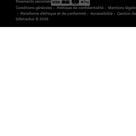
Paiements sécurisés
Conditions générales
Politique de confidentialité
Mentions légale
Plateforme d'éthique et de conformité
Accessibilité
Gestion de
billetreduc ©
2026