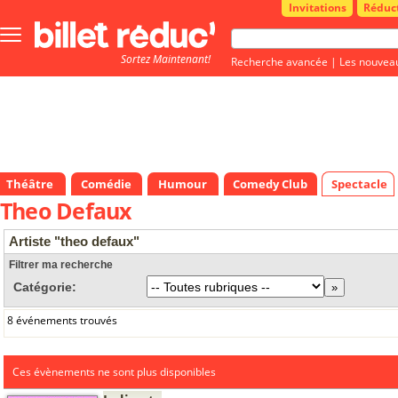
Invitations
Réduc
Bouton
menu
Sortez Maintenant!
principale
Recherche avancée
|
Les nouvea
Théâtre
Comédie
Humour
Comedy Club
Spectacle
Theo Defaux
Artiste "theo defaux"
Filtrer ma recherche
Catégorie:
8 événements trouvés
Ces évènements ne sont plus disponibles