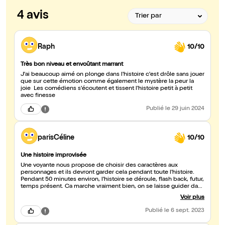
4 avis
Raph
10/10
Très bon niveau et envoûtant marrant
J'ai beaucoup aimé on plonge dans l'histoire c'est drôle sans jouer
que sur cette émotion comme également le mystère la peur la
joie Les comédiens s'écoutent et tissent l'histoire petit à petit
avec finesse
Publié
le 29 juin 2024
parisCéline
10/10
Une histoire improvisée
Une voyante nous propose de choisir des caractères aux
personnages et ils devront garder cela pendant toute l'histoire.
Pendant 50 minutes environ, l'histoire se déroule, flash back, futur,
temps présent. Ca marche vraiment bien, on se laisse guider dans
cette histoire et le temps passe vite. J'y étais avec mes ados, ça
Voir plus
leur a bien plus. Troupe drôle et dynamique
Publié
le 6 sept. 2023