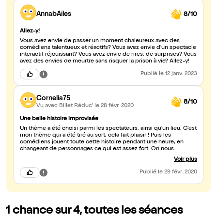
AnnabAiles
8/10
Allez-y!
Vous avez envie de passer un moment chaleureux avec des
comédiens talentueux et réactifs? Vous avez envie d'un spectacle
interactif réjouissant? Vous avez envie de rires, de surprises? Vous
avez des envies de meurtre sans risquer la prison à vie? Allez-y!
Publié
le 12 janv. 2023
Cornelia75
8/10
Vu avec Billet Réduc'
le 28 févr. 2020
Une belle histoire improvisée
Un thème a été choisi parmi les spectateurs, ainsi qu'un lieu. C'est
mon thème qui a été tiré au sort, cela fait plaisir ! Puis les
comédiens jouent toute cette histoire pendant une heure, en
changeant de personnages ce qui est assez fort. On nous
demande de voter pour que l'un des personnages disparaissent,
Voir plus
puis l'histoire se termine. Un joli moment d'improvisation,une
troupe énergique et drôle.
Publié
le 29 févr. 2020
1 chance sur 4, toutes les séances