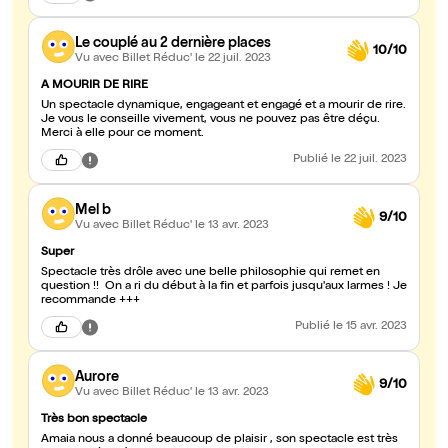
Le couplé au 2 dernière places
10/10
Vu avec Billet Réduc'
le 22 juil. 2023
A MOURIR DE RIRE
Un spectacle dynamique, engageant et engagé et a mourir de rire.
Je vous le conseille vivement, vous ne pouvez pas être déçu.
Merci à elle pour ce moment.
Publié
le 22 juil. 2023
Mel b
9/10
Vu avec Billet Réduc'
le 13 avr. 2023
Super
Spectacle très drôle avec une belle philosophie qui remet en
question !! On a ri du début à la fin et parfois jusqu'aux larmes ! Je
recommande +++
Publié
le 15 avr. 2023
Aurore
9/10
Vu avec Billet Réduc'
le 13 avr. 2023
Très bon spectacle
Amaia nous a donné beaucoup de plaisir , son spectacle est très