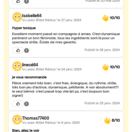
Publié
le 30 mai 2024
Isabelle64
10/10
Vu avec Billet Réduc'
le 27 janv. 2024
Hyper tonique
Excellent moment passé en compagnie d amaia. C'est dynamique
pertinent un brin féministe, tous les ingrédients sont là pour un
spectacle drôle. Éclats de rires garantis.
Publié
le 28 janv. 2024
linecé64
10/10
Vu avec Billet Réduc'
le 24 janv. 2024
je vous recommande
Pièce vraiment très bien. c'est frais, énergique, du rythme, drôle,
très bon jeu d'actrice, dynamique, pétillante. A voir absolument!!!!
le seul bémol: c'est passé trop vite (et ça, c'est toujours bon
signe!)
Publié
le 25 janv. 2024
Thomas77400
8/10
Vu avec Billet Réduc'
le 6 janv. 2024
Bien, allez le voir