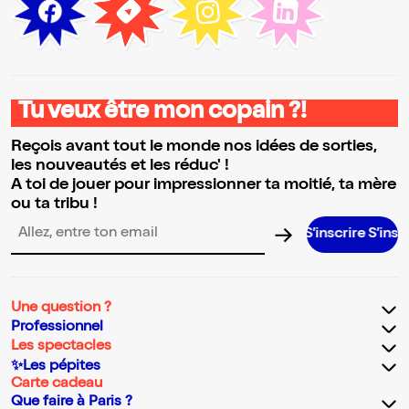
Tu veux être mon copain ?!
Reçois avant tout le monde nos idées de sorties,
les nouveautés et les réduc' !
A toi de jouer pour impressionner ta moitié, ta mère
ou ta tribu !
S’inscrire S’inscrire S’in
Adresse email pour la newsletter
Une question ?
Professionnel
Les spectacles
✨Les pépites
Carte cadeau
Que faire à Paris ?