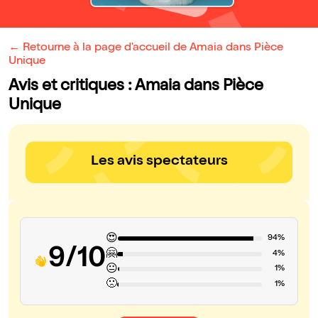
← Retourne à la page d'accueil de Amaia dans Pièce
Unique
Avis et critiques : Amaia dans Pièce
Unique
Les avis spectateurs
😍
94%
9/10
🤗
4%
😐
1%
🙁
1%