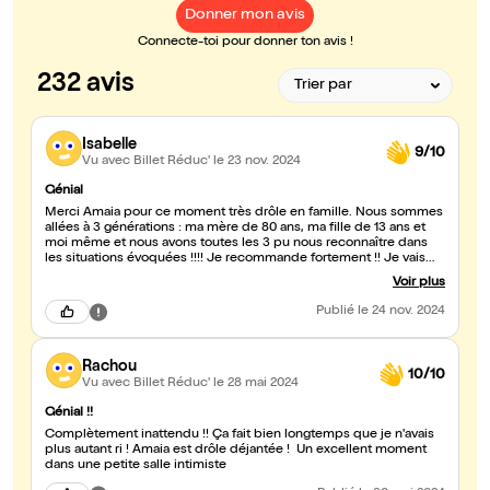
Donner mon avis
Connecte-toi pour donner ton avis !
232 avis
Isabelle
9/10
Vu avec Billet Réduc'
le 23 nov. 2024
Génial
Merci Amaia pour ce moment très drôle en famille. Nous sommes
allées à 3 générations : ma mère de 80 ans, ma fille de 13 ans et
moi même et nous avons toutes les 3 pu nous reconnaître dans
les situations évoquées !!!! Je recommande fortement !! Je vais
suivre amaia avec beaucoup d intérêt et de plaisir sur les réseaux
Voir plus
sociaux jusqu à un prochain spectacle live.
Publié
le 24 nov. 2024
Rachou
10/10
Vu avec Billet Réduc'
le 28 mai 2024
Génial !!
Complètement inattendu !! Ça fait bien longtemps que je n'avais
plus autant ri ! Amaia est drôle déjantée ! Un excellent moment
dans une petite salle intimiste