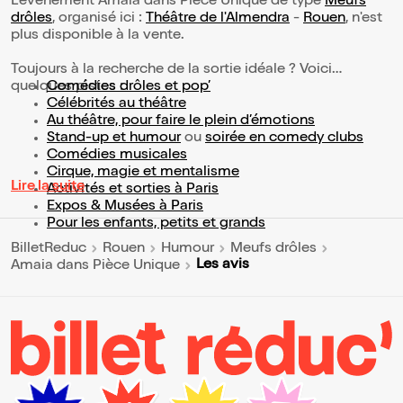
L’événement Amaia dans Pièce Unique de type
Meufs
drôles
, organisé ici :
Théâtre de l'Almendra
-
Rouen
, n'est
plus disponible à la vente.
Toujours à la recherche de la sortie idéale ? Voici
quelques pistes :
Comédies drôles et pop’
Célébrités au théâtre
Au théâtre, pour faire le plein d’émotions
Stand-up et humour
ou
soirée en comedy clubs
Comédies musicales
Cirque, magie et mentalisme
Lire la suite
Activités et sorties à Paris
Expos & Musées à Paris
Pour les enfants, petits et grands
BilletReduc
Rouen
Humour
Meufs drôles
Les avis
Amaia dans Pièce Unique