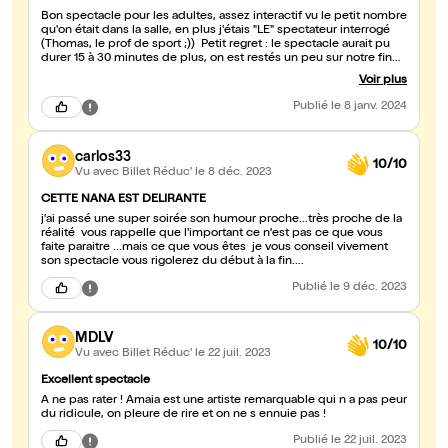
Bon spectacle pour les adultes, assez interactif vu le petit nombre
qu'on était dans la salle, en plus j'étais "LE" spectateur interrogé
(Thomas, le prof de sport ;)) Petit regret : le spectacle aurait pu
durer 15 à 30 minutes de plus, on est restés un peu sur notre fin
avec ma femme au bout des 60 minutes de spectacle.
Voir plus
Publié
le 8 janv. 2024
carlos33
10/10
Vu avec Billet Réduc'
le 8 déc. 2023
CETTE NANA EST DELIRANTE
j'ai passé une super soirée son humour proche...très proche de la
réalité vous rappelle que l'important ce n'est pas ce que vous
faite paraitre ...mais ce que vous êtes je vous conseil vivement
son spectacle vous rigolerez du début à la fin....
Publié
le 9 déc. 2023
MDLV
10/10
Vu avec Billet Réduc'
le 22 juil. 2023
Excellent spectacle
A ne pas rater ! Amaia est une artiste remarquable qui n a pas peur
du ridicule, on pleure de rire et on ne s ennuie pas !
Publié
le 22 juil. 2023