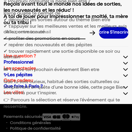
⭐ Pourquoi consulter la page Bien etre ?
Reçois avant tout le monde nos idées de sorties,
les nouveautés et les réduc' !
Parce qu’elle te permet de :
A toi de jouer pour impressionner ta moitié, ta mère
✔ découvrir les sorties autour du thème Bien etre
ou ta tribu !
✔ t’appuyer sur les meilleures ventes et les meilleurs avis
de la communauté
Adresse email pour la newsletter
✔ profiter des promotions en cours
✔ repérer des nouveautés et des pépites
✔ trouver rapidement une sortie disponible ce soir ou
Une question ?
demain
Professionnel
Les spectacles
🎟️ Trouve ton prochain événement Bien etre
✨Les pépites
Carte cadeau
Que tu sois curieux, habitué des sorties culturelles ou
Que faire à Paris ?
simplement en quête d’une bonne idée, cette page Bien
Les villes
etre est là pour t’inspirer.
👉 Parcours la sélection et réserve l’événement qui te
ressemble.
Paiements sécurisés
Conditions générales
Politique de confidentialité