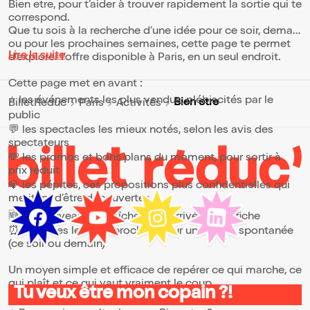
Bien etre, pour t’aider à trouver rapidement la sortie qui te
correspond.
Que tu sois à la recherche d’une idée pour ce soir, demain
ou pour les prochaines semaines, cette page te permet
Lire la suite
d’explorer l’offre disponible à Paris, en un seul endroit.
Cette page met en avant :
⭐ les événements les plus vendus, plébiscités par le
Bien etre
BilletReduc
Paris
Activités
public
💬 les spectacles les mieux notés, selon les avis des
spectateurs
💸 les promos et bons plans du moment, pour sortir à
prix réduit
💎 les pépites, ces propositions plus confidentielles qui
méritent d’être découvertes
🆕 les nouveautés, fraîchement arrivées à l’affiche
⏰ les dates les plus proches, pour une sortie spontanée
(ce soir ou demain)
Un moyen simple et efficace de repérer ce qui marche, ce
qui plaît et ce qui vaut vraiment le coup.
Tu veux être mon copain ?!