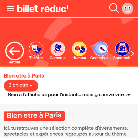
Théâtre
Comédie
Humour
Comedy club
Spectacle
Retour
Bien etre à Paris
Bien etre
Rien à l’affiche ici pour l’instant… mais ça arrive vite 👀
Bien etre à Paris
Ici, tu retrouves une sélection complète d’événements,
spectacles et expériences regroupés autour du thème