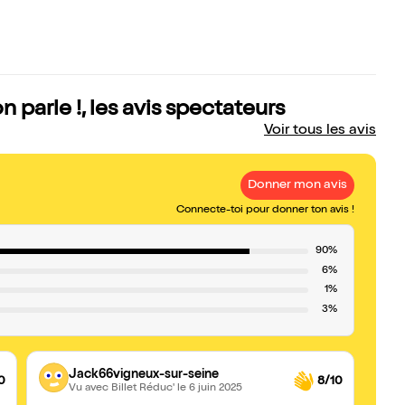
parle !, les avis spectateurs
Voir tous les avis
Donner mon avis
Connecte-toi pour donner ton avis !
90%
6%
1%
3%
Jack66vigneux-sur-seine
0
8/10
Vu avec Billet Réduc'
le 6 juin 2025