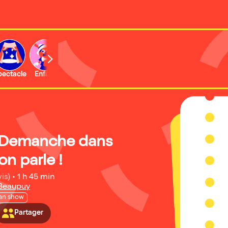
b
pectacle
Enfant
Concert
Activité
Expo et musée
 Demanche dans
on parle !
is)
•
1 h 45 min
 Beaupuy
an show
Partager