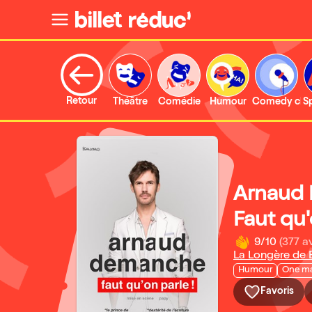
Retour
Théâtre
Comédie
Humour
Comedy clu
S
Arnaud
Faut qu'
9/10
(377 av
La Longère de
Humour
One m
Favoris