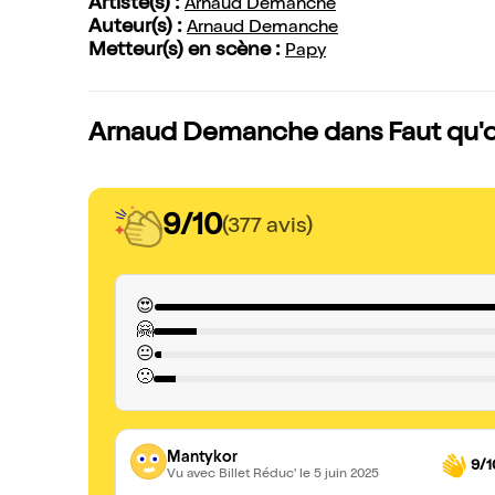
Artiste(s) :
Arnaud Demanche
Auteur(s) :
Arnaud Demanche
Metteur(s) en scène :
Papy
Arnaud Demanche dans Faut qu'on 
9/10
(377 avis)
😍
🤗
😐
🙁
Mantykor
9/1
Vu avec Billet Réduc'
le 5 juin 2025