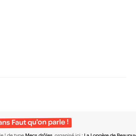
s Faut qu'on parle !
e ! de type
Mecs drôles
, organisé ici :
La Longère de Beaupu