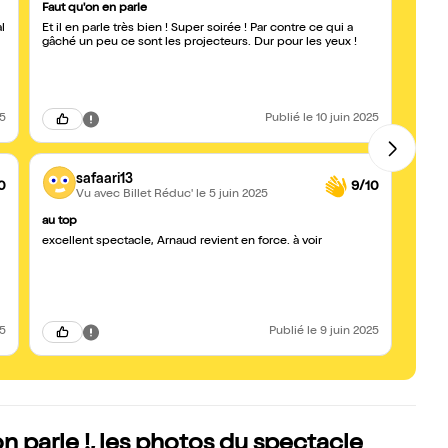
Faut qu'on en parle
Très 
l
Et il en parle très bien ! Super soirée ! Par contre ce qui a
Super
gâché un peu ce sont les projecteurs. Dur pour les yeux !
soir !
de rir
– drôl
25
Publié
le 10 juin 2025
safaari13
0
9/10
Vu avec Billet Réduc'
le 5 juin 2025
au top
Très b
excellent spectacle, Arnaud revient en force. à voir
Félic
soirée
des s
recom
25
Publié
le 9 juin 2025
parle !, les photos du spectacle