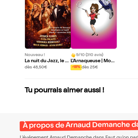
Nouveau !
9/10 (310 avis)
La nuit du Jazz, le P
L'Arnaqueuse | Mouil
op en Jazz
leron le Captif
dès 48,50€
dès 25€
-18%
Tu pourrais aimer aussi !
À propos de Arnaud Demanche dan
L’événement Arnaud Demanche dans Faut qu'on parl