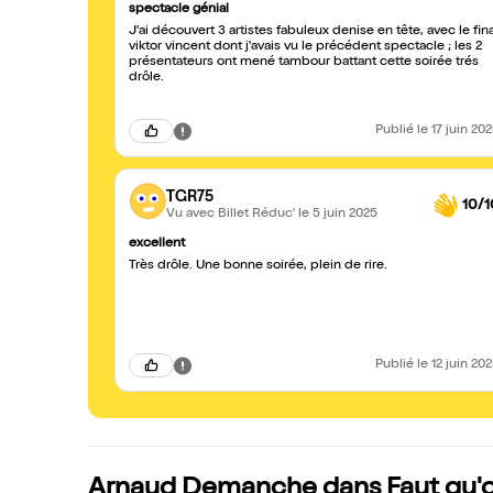
spectacle génial
J'ai découvert 3 artistes fabuleux denise en tête, avec le fina
viktor vincent dont j'avais vu le précédent spectacle ; les 2
présentateurs ont mené tambour battant cette soirée trés
drôle.
Publié
le 17 juin 20
TGR75
10/1
Vu avec Billet Réduc'
le 5 juin 2025
excellent
Très drôle. Une bonne soirée, plein de rire.
Publié
le 12 juin 20
Arnaud Demanche dans Faut qu'on 