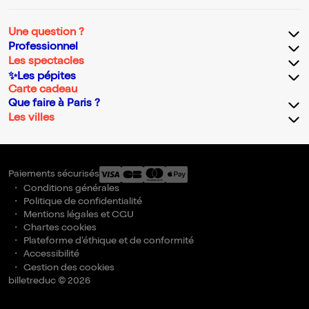
Une question ?
Professionnel
Les spectacles
✨Les pépites
Carte cadeau
Que faire à Paris ?
Les villes
Paiements sécurisés
Conditions générales
Politique de confidentialité
Mentions légales et CGU
Chartes cookies
Plateforme d'éthique et de conformité
Accessibilité
Gestion des cookies
billetreduc © 2026