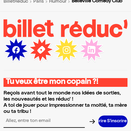
Belleville Comedy Club
BilletReduc
Paris
Humour
Tu veux être mon copain ?!
Reçois avant tout le monde nos idées de sorties,
les nouveautés et les réduc' !
A toi de jouer pour impressionner ta moitié, ta mère
ou ta tribu !
S’inscrire 
Adresse email pour la newsletter