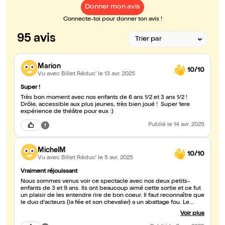
Donner mon avis
Connecte-toi pour donner ton avis !
95 avis
Marion
10/10
Vu avec Billet Réduc'
le 13 avr. 2025
Super !
Très bon moment avec nos enfants de 6 ans 1/2 et 3 ans 1/2 !
Drôle, accessible aux plus jeunes, très bien joué ! Super 1ere
expérience de théâtre pour eux :)
Publié
le 14 avr. 2025
MichelM
10/10
Vu avec Billet Réduc'
le 5 avr. 2025
Vraiment réjouissant
Nous sommes venus voir ce spectacle avec nos deux petits-
enfants de 3 et 9 ans. Ils ont beaucoup aimé cette sortie et ce fut
un plaisir de les entendre rire de bon coeur. Il faut reconnaître que
le duo d'acteurs (la fée et son chevalier) a un abattage fou. Le
spectacle est vraiment réussi et les références discrètes à des
Voir plus
situations très contemporaines sont un joyeux clin d'oeil aux
parents et grands-parents. Un spectacle à ne vraiment pas