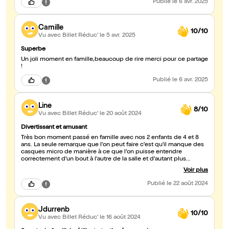
Publié
le 6 avr. 2025
manquer.
Camille
10/10
Vu avec Billet Réduc'
le 5 avr. 2025
Superbe
Un joli moment en famille,beaucoup de rire merci pour ce partage
!
Publié
le 6 avr. 2025
Line
8/10
Vu avec Billet Réduc'
le 20 août 2024
Divertissant et amusant
Très bon moment passé en famille avec nos 2 enfants de 4 et 8
ans. La seule remarque que l'on peut faire c'est qu'il manque des
casques micro de manière à ce que l'on puisse entendre
correctement d'un bout à l'autre de la salle et d'autant plus
lorsque que les enfants crient ou rigolent. 😉
Voir plus
Publié
le 22 août 2024
Jdurrenb
10/10
Vu avec Billet Réduc'
le 16 août 2024