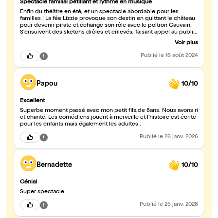
Spectacle familial pétillant et rythmé en musique
Enfin du théâtre en été, et un spectacle abordable pour les
familles ! La fée Lizzie provoque son destin en quittant le château
pour devenir pirate et échange son rôle avec le poltron Gauvain.
S'ensuivent des sketchs drôles et enlevés, faisant appel au public
enfant et adulte, entrecoupé de tubes de variété français
Voir plus
habilement réécrits pour le spectacle. Enfants et adultes y
trouvent leur compte. Excellent moment de théâtre. Acteurs au
Publié
le 16 août 2024
top.
Papou
10/10
Excellent
Superbe moment passé avec mon petit fils,de 8ans. Nous avons ri
et chanté. Les comédiens jouent à merveille et l'histoire est écrite
pour les enfants mais également les adultes .
Publié
le 26 janv. 2026
Bernadette
10/10
Génial
Super spectacle
Publié
le 25 janv. 2026