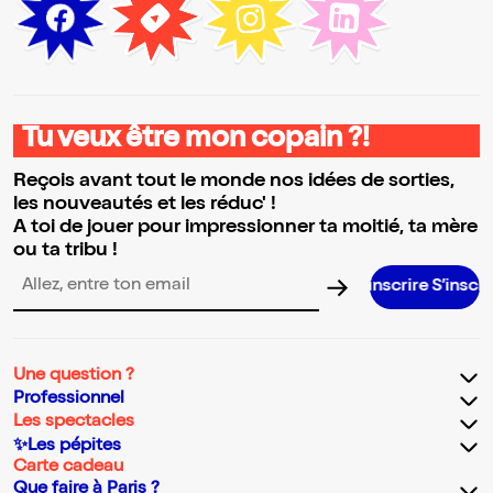
Tu veux être mon copain ?!
Reçois avant tout le monde nos idées de sorties,
les nouveautés et les réduc' !
A toi de jouer pour impressionner ta moitié, ta mère
ou ta tribu !
S’inscrire S’inscrire S’inscri
Adresse email pour la newsletter
Une question ?
Professionnel
Les spectacles
✨Les pépites
Carte cadeau
Que faire à Paris ?