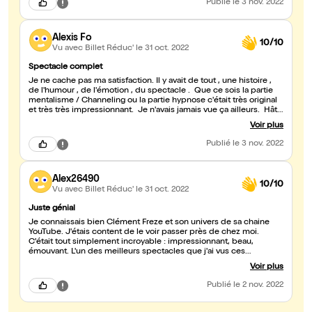
Publié
le 3 nov. 2022
Alexis Fo
10/10
Vu avec Billet Réduc'
le 31 oct. 2022
Spectacle complet
Je ne cache pas ma satisfaction. Il y avait de tout , une histoire ,
de l'humour , de l'émotion , du spectacle . Que ce sois la partie
mentalisme / Channeling ou la partie hypnose c'était très original
et très très impressionnant. Je n'avais jamais vue ça ailleurs. Hâte
de le revoir en spectacle , en attenant je vais regarder sa chaine
Voir plus
youtube.
Publié
le 3 nov. 2022
Alex26490
10/10
Vu avec Billet Réduc'
le 31 oct. 2022
Juste génial
Je connaissais bien Clément Freze et son univers de sa chaine
YouTube. J'étais content de le voir passer près de chez moi.
C'était tout simplement incroyable : impressionnant, beau,
émouvant. L'un des meilleurs spectacles que j'ai vus ces
dernières années, toutes catégories confondues !
Voir plus
Publié
le 2 nov. 2022