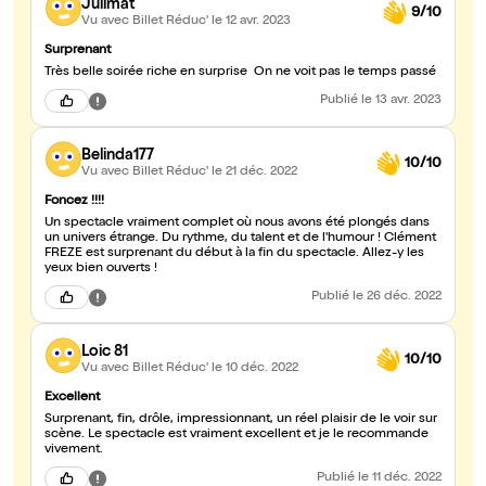
Julimat
9/10
Vu avec Billet Réduc'
le 12 avr. 2023
Surprenant
Très belle soirée riche en surprise On ne voit pas le temps passé
Publié
le 13 avr. 2023
Belinda177
10/10
Vu avec Billet Réduc'
le 21 déc. 2022
Foncez !!!!
Un spectacle vraiment complet où nous avons été plongés dans
un univers étrange. Du rythme, du talent et de l'humour ! Clément
FREZE est surprenant du début à la fin du spectacle. Allez-y les
yeux bien ouverts !
Publié
le 26 déc. 2022
Loic 81
10/10
Vu avec Billet Réduc'
le 10 déc. 2022
Excellent
Surprenant, fin, drôle, impressionnant, un réel plaisir de le voir sur
scène. Le spectacle est vraiment excellent et je le recommande
vivement.
Publié
le 11 déc. 2022