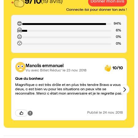
9/10
(19 avis)
Donner mon avis
Connecte-toi pour donner ton avis !
😍
94%
🤗
6%
😐
0%
🙁
0%
Manolis emmanuel
10/10
Vu avec Billet Réduc'
le 23 nov. 2018
Que du bonheur
A 
Magnifique c est très drôle et en plus très tendre Bravo a vous
Tr
deux, c est bien vu pour les situations on peux vite se
sa
reconnaître. Merci c était mon anniversaire et je le regrette pas.
se
Publié
le 24 nov. 2018