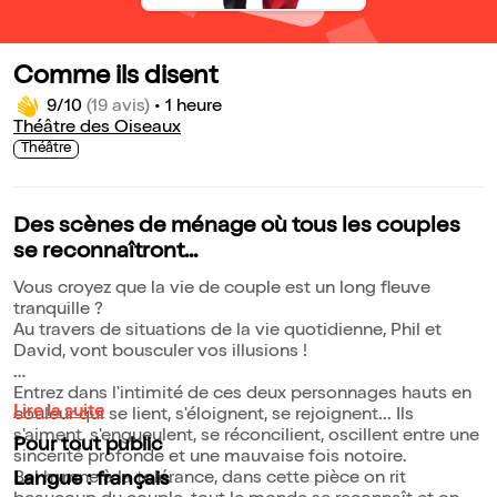
Comme ils disent
9/10
(19 avis)
•
1 heure
Théâtre des Oiseaux
Théâtre
Des scènes de ménage où tous les couples
se reconnaîtront...
Vous croyez que la vie de couple est un long fleuve
tranquille ?
Au travers de situations de la vie quotidienne, Phil et
David, vont bousculer vos illusions !
Entrez dans l'intimité de ces deux personnages hauts en
Lire la suite
couleur qui se lient, s'éloignent, se rejoignent... Ils
s'aiment, s'engueulent, se réconcilient, oscillent entre une
Pour tout public
sincérité profonde et une mauvaise fois notoire.
Bel hymne à la tolérance, dans cette pièce on rit
Langue : français