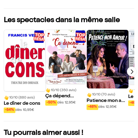
Les spectacles dans la même salle
10/10 (350 avis)
10
10/10 (70 avis)
Ça dépend...
Le g
10/10 (880 avis)
Patience mon am
hes
-50%
dès 12,95€
-46
Le dîner de cons
our !
-46%
dès 12,95€
-54%
dès 10,95€
Tu pourrais aimer aussi !