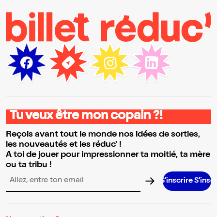
Tu veux être mon copain ?!
Reçois avant tout le monde nos idées de sorties,
les nouveautés et les réduc' !
A toi de jouer pour impressionner ta moitié, ta mère
ou ta tribu !
S’inscrire S’inscrire S’inscr
Adresse email pour la newsletter