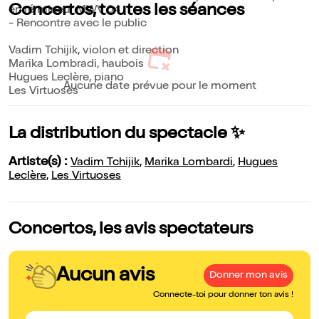
Concertos, toutes les séances
en ré mineur MWV 04
- Rencontre avec le public
Vadim Tchijik, violon et direction
Marika Lombradi, haubois
Hugues Leclère, piano
Aucune date prévue pour le moment
Les Virtuoses
La distribution du spectacle ✨
Artiste(s) :
Vadim Tchijik
,
Marika Lombardi
,
Hugues
Leclère
,
Les Virtuoses
Concertos, les avis spectateurs
Aucun avis
Donner mon avis
Connecte-toi pour donner ton avis !