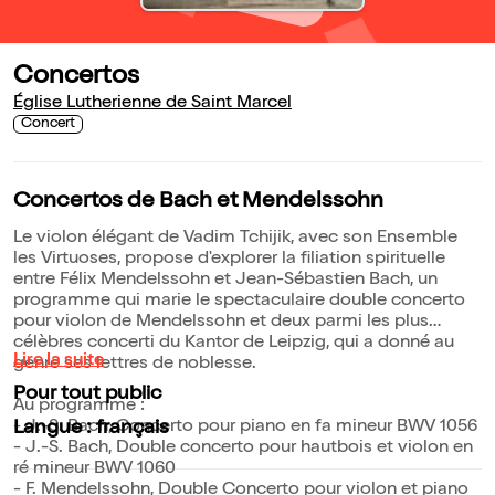
Concertos
Église Lutherienne de Saint Marcel
Concert
Concertos de Bach et Mendelssohn
Le violon élégant de Vadim Tchijik, avec son Ensemble
les Virtuoses, propose d'explorer la filiation spirituelle
entre Félix Mendelssohn et Jean-Sébastien Bach, un
programme qui marie le spectaculaire double concerto
pour violon de Mendelssohn et deux parmi les plus
célèbres concerti du Kantor de Leipzig, qui a donné au
Lire la suite
genre ses lettres de noblesse.
Pour tout public
Au programme :
- J.-S. Bach, Concerto pour piano en fa mineur BWV 1056
Langue : français
- J.-S. Bach, Double concerto pour hautbois et violon en
ré mineur BWV 1060
- F. Mendelssohn, Double Concerto pour violon et piano