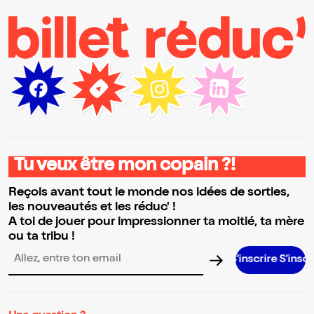
Tu veux être mon copain ?!
Reçois avant tout le monde nos idées de sorties,
les nouveautés et les réduc' !
A toi de jouer pour impressionner ta moitié, ta mère
ou ta tribu !
S’inscrire S’inscrire S’in
Adresse email pour la newsletter