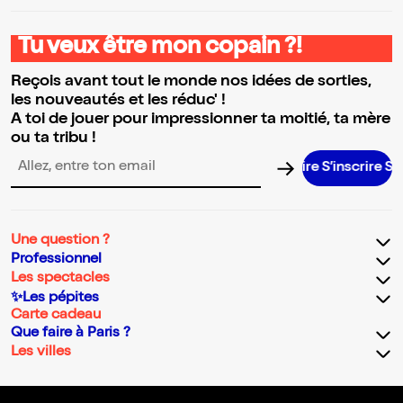
Tu veux être mon copain ?!
Reçois avant tout le monde nos idées de sorties,
les nouveautés et les réduc' !
A toi de jouer pour impressionner ta moitié, ta mère
ou ta tribu !
S’inscrire S’i
Adresse email pour la newsletter
Une question ?
Professionnel
Les spectacles
✨Les pépites
Carte cadeau
Que faire à Paris ?
Les villes