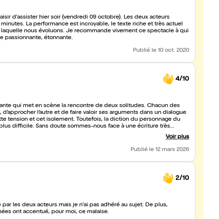
laisir d'assister hier soir (vendredi 09 octobre). Les deux acteurs
inutes. La performance est incroyable, le texte riche et très actuel
ns laquelle nous évoluons. Je recommande vivement ce spectacle à qui
le passionnante, étonnante.
Publié
le 10 oct. 2020
4/10
eante qui met en scène la rencontre de deux solitudes. Chacun des
 d’approcher l’autre et de faire valoir ses arguments dans un dialogue
e tension et cet isolement. Toutefois, la diction du personnage du
plus difficile. Sans doute sommes-nous face à une écriture très
 mais je ne suis malheureusement pas parvenu à entrer pleinement
Voir plus
’intensité de la confrontation, il ne m’a pas véritablement interrogé sur
Publié
le 12 mars 2026
2/10
é par les deux acteurs mais je n'ai pas adhéré au sujet. De plus,
fumées ont accentué, pour moi, ce malaise.