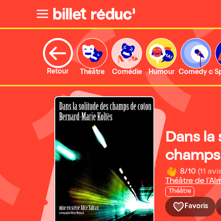
Retour
Théâtre
Comédie
Humour
Comedy clu
S
Dans la 
champs
8/10
(11 avi
Théâtre de l'A
Théâtre
Favoris