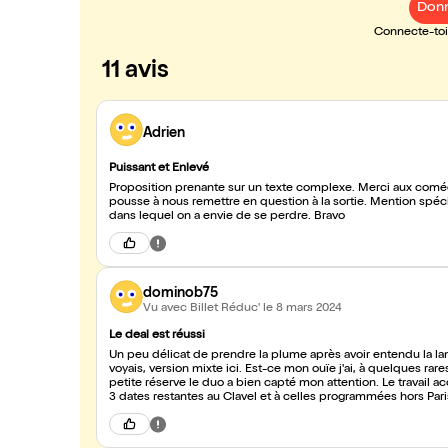
Donn
Connecte-toi 
11 avis
Adrien
Puissant et Enlevé
Proposition prenante sur un texte complexe. Merci aux coméd
pousse à nous remettre en question à la sortie. Mention spéciale pour la scénographie, qui par ses idées effrontées crée un monde
dans lequel on a envie de se perdre. Bravo
dominob75
Vu avec Billet Réduc'
le 8 mars 2024
Le deal est réussi
Un peu délicat de prendre la plume après avoir entendu la lan
voyais, version mixte ici. Est-ce mon ouïe j'ai, à quelques rar
petite réserve le duo a bien capté mon attention. Le travail a
3 dates restantes au Clavel et à celles programmées hors Pari