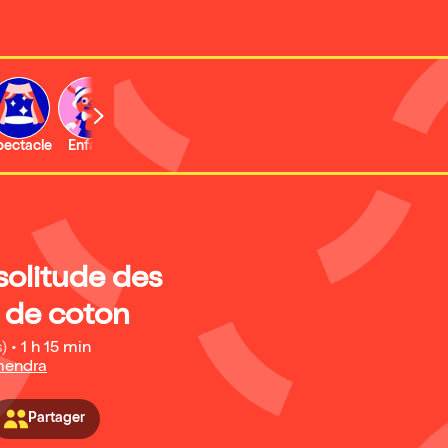
b
pectacle
Enfant
Concert
Activité
solitude des
 de coton
s)
•
1 h 15 min
lmendra
Partager