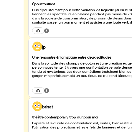
Époustouflant
Duo époustouflant pour cette variation 2 à laquelle j'ai eu le p
tiennent les spectateurs en haleine pendant pas moins de 70 m
dans la société de consommation, de plaisirs, de désirs da
souhaite passer un bon moment et assister à une joute verba
jp
Une rencontre énigmatique entre deux solitudes
Dans la solitude des champs de coton est une création exig
personnages tente, à travers une confrontation verbale dense,
tendu et mystérieux. Les deux comédiens traduisent bien cett
garçon m’a parfois semblé un peu floue, ce qui rend l’écoute 
contemporaine, héritée du théâtre de Bernard-Marie Koltès,
dans cette proposition. Le spectacle m’a paru long et, malgré l
la nature de cette rencontre.
brisat
théâtre contemporain, trop dur pour moi
L'âpreté et la dureté de confrontation est, certes, bien restitu
l'utilisation des projections et les effets de lumières et de 