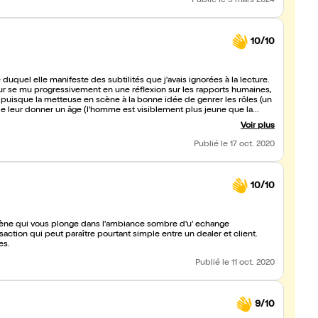
Publié
le 9 mars 2024
10/10
duquel elle manifeste des subtilités que j'avais ignorées à la lecture.
eur se mu progressivement en une réflexion sur les rapports humaines,
s puisque la metteuse en scène à la bonne idée de genrer les rôles (un
e leur donner un âge (l'homme est visiblement plus jeune que la
evanture est en travaux donne l'impression d'une immersion réelle dans
Voir plus
Koltès nous propose d'entrer. L'accueil chaleureux et familial du
stile de la pièce.
Publié
le 17 oct. 2020
10/10
cène qui vous plonge dans l'ambiance sombre d'u' echange
action qui peut paraître pourtant simple entre un dealer et client.
es.
Publié
le 11 oct. 2020
9/10