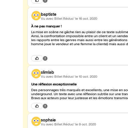
baptiste
Vu avec Billet Réduc'
le 16 oct. 2020
À ne pas manquer !
La mise en scène ne gâche rien au plaisir de ce texte sublime 
Ainsi, la confrontation impossible entre un client et un vend
les rapports entre les genres mais aussi entre les génération
homme joue le vendeur et une femme la cliente) mais aussi d
femme). Enfin, la confidentialité du théâtre Clavel dont la d
cette espace-temps hors de l'espace et du temps dans lequel 
personnel du théâtre rompt heureusement avec l'ambiance ho
slimlab
Vu avec Billet Réduc'
le 10 oct. 2020
Une réflexion exceptionnelle
Des personnages très marqués et excellents, une mise en s
underground. Un texte avec une réflexion subtile sur une trans
Bravo aux acteurs pour leur justesse et les émotions transmis
sophaie
Vu avec Billet Réduc'
le 9 oct. 2020