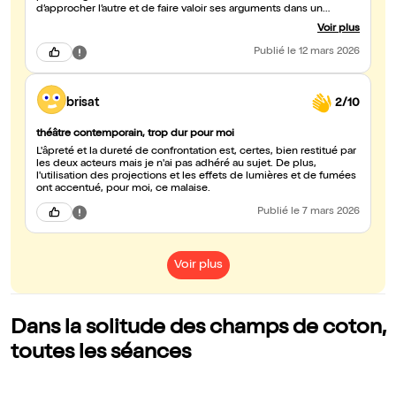
d’approcher l’autre et de faire valoir ses arguments dans un
dialogue tendu et mystérieux. Les deux comédiens traduisent
Voir plus
bien cette tension et cet isolement. Toutefois, la diction du
personnage du garçon m’a parfois semblé un peu floue, ce qui
Publié
le 12 mars 2026
rend l’écoute plus difficile. Sans doute sommes-nous face à une
écriture très contemporaine, héritée du théâtre de Bernard-Marie
Koltès, mais je ne suis malheureusement pas parvenu à entrer
pleinement dans cette proposition. Le spectacle m’a paru long et,
brisat
2/10
malgré l’intensité de la confrontation, il ne m’a pas véritablement
interrogé sur la nature de cette rencontre.
théâtre contemporain, trop dur pour moi
L'âpreté et la dureté de confrontation est, certes, bien restitué par
les deux acteurs mais je n'ai pas adhéré au sujet. De plus,
l'utilisation des projections et les effets de lumières et de fumées
ont accentué, pour moi, ce malaise.
Publié
le 7 mars 2026
Voir plus
Dans la solitude des champs de coton,
toutes les séances