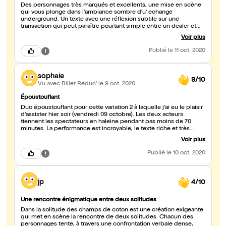
Des personnages très marqués et excellents, une mise en scène
qui vous plonge dans l'ambiance sombre d'u' echange
underground. Un texte avec une réflexion subtile sur une
transaction qui peut paraître pourtant simple entre un dealer et
client. Bravo aux acteurs pour leur justesse et les émotions
Voir plus
transmises.
Publié
le 11 oct. 2020
sophaie
9/10
Vu avec Billet Réduc'
le 9 oct. 2020
Époustouflant
Duo époustouflant pour cette variation 2 à laquelle j'ai eu le plaisir
d'assister hier soir (vendredi 09 octobre). Les deux acteurs
tiennent les spectateurs en haleine pendant pas moins de 70
minutes. La performance est incroyable, le texte riche et très
actuel dans la société de consommation, de plaisirs, de désirs
Voir plus
dans laquelle nous évoluons. Je recommande vivement ce
spectacle à qui souhaite passer un bon moment et assister à une
Publié
le 10 oct. 2020
joute verbale passionnante, étonnante.
jp
4/10
Une rencontre énigmatique entre deux solitudes
Dans la solitude des champs de coton est une création exigeante
qui met en scène la rencontre de deux solitudes. Chacun des
personnages tente, à travers une confrontation verbale dense,