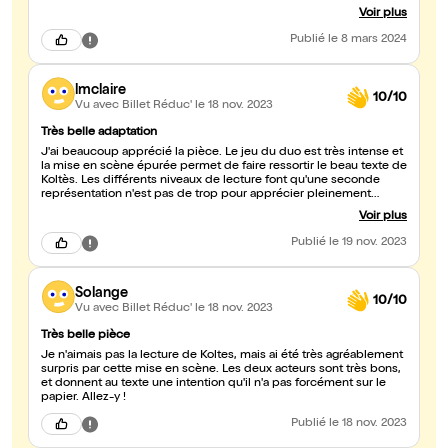
cette petite réserve le duo a bien capté mon attention. Le travail
Voir plus
accompli aurait mérité davantage de public. Je vous incite à
profiter des 3 dates restantes au Clavel et à celles programmées
Publié
le 8 mars 2024
hors Paris. Merci et bonne suite à ce spectacle.
lmclaire
10/10
Vu avec Billet Réduc'
le 18 nov. 2023
Très belle adaptation
J'ai beaucoup apprécié la pièce. Le jeu du duo est très intense et
la mise en scène épurée permet de faire ressortir le beau texte de
Koltès. Les différents niveaux de lecture font qu'une seconde
représentation n'est pas de trop pour apprécier pleinement
l'oeuvre.
Voir plus
Publié
le 19 nov. 2023
Solange
10/10
Vu avec Billet Réduc'
le 18 nov. 2023
Très belle pièce
Je n'aimais pas la lecture de Koltes, mais ai été très agréablement
surpris par cette mise en scène. Les deux acteurs sont très bons,
et donnent au texte une intention qu'il n'a pas forcément sur le
papier. Allez-y !
Publié
le 18 nov. 2023