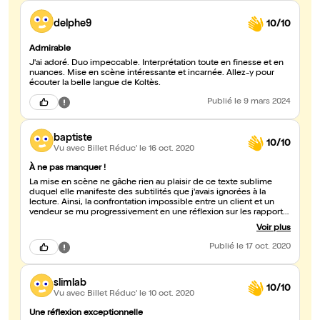
delphe9
10/10
Admirable
J'ai adoré. Duo impeccable. Interprétation toute en finesse et en
nuances. Mise en scène intéressante et incarnée. Allez-y pour
écouter la belle langue de Koltès.
Publié
le 9 mars 2024
baptiste
10/10
Vu avec Billet Réduc'
le 16 oct. 2020
À ne pas manquer !
La mise en scène ne gâche rien au plaisir de ce texte sublime
duquel elle manifeste des subtilités que j'avais ignorées à la
lecture. Ainsi, la confrontation impossible entre un client et un
vendeur se mu progressivement en une réflexion sur les rapports
humaines, les rapports entre les genres mais aussi entre les
Voir plus
générations puisque la metteuse en scène à la bonne idée de
genrer les rôles (un homme joue le vendeur et une femme la
Publié
le 17 oct. 2020
cliente) mais aussi de leur donner un âge (l'homme est
visiblement plus jeune que la femme). Enfin, la confidentialité du
théâtre Clavel dont la devanture est en travaux donne l'impression
slimlab
d'une immersion réelle dans cette espace-temps hors de
10/10
l'espace et du temps dans lequel Koltès nous propose d'entrer.
Vu avec Billet Réduc'
le 10 oct. 2020
L'accueil chaleureux et familial du personnel du théâtre rompt
heureusement avec l'ambiance hostile de la pièce.
Une réflexion exceptionnelle