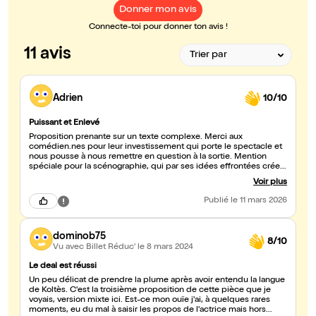
Donner mon avis
Connecte-toi pour donner ton avis !
11 avis
Adrien
10/10
Puissant et Enlevé
Proposition prenante sur un texte complexe. Merci aux
comédien.nes pour leur investissement qui porte le spectacle et
nous pousse à nous remettre en question à la sortie. Mention
spéciale pour la scénographie, qui par ses idées effrontées crée
un monde dans lequel on a envie de se perdre. Bravo
Voir plus
Publié
le 11 mars 2026
dominob75
8/10
Vu avec Billet Réduc'
le 8 mars 2024
Le deal est réussi
Un peu délicat de prendre la plume après avoir entendu la langue
de Koltès. C'est la troisième proposition de cette pièce que je
voyais, version mixte ici. Est-ce mon ouïe j'ai, à quelques rares
moments, eu du mal à saisir les propos de l'actrice mais hors