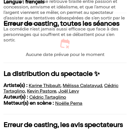
Lorsqu'un homme se retrouve tiraillé entre passion et
Langue : français
concession, arrivisme et idéalisme, et que l'amour et
l'argent viennent se mêler, on permet au spectateur
d'assister aux tentatives désespérées de s'en sortir par le
Erreur de casting, toutes les séances
tout pour le tout.
La comédie n'est jamais aussi efficace que face à des
personnages qui souffrent et se débattent pour s'en
sortir.
Aucune date prévue pour le moment
La distribution du spectacle ✨
Artiste(s) :
Karine Thibault
,
Mélissa Calatayud
,
Cédric
Tartaglino
,
Kevin Pastore
,
Joël Levy
Auteur(s) :
Cédric Tartaglino
Metteur(s) en scène :
Noëlle Perna
Erreur de casting, les avis spectateurs