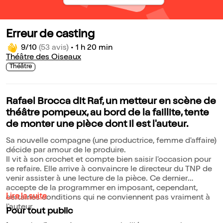
Erreur de casting
9/10
(53 avis)
•
1 h 20 min
Théâtre des Oiseaux
Théâtre
Rafael Brocca dit Raf, un metteur en scène de
théâtre pompeux, au bord de la faillite, tente
de monter une pièce dont il est l'auteur.
Sa nouvelle compagne (une productrice, femme d'affaire)
décide par amour de le produire.
Il vit à son crochet et compte bien saisir l'occasion pour
se refaire. Elle arrive à convaincre le directeur du TNP de
venir assister à une lecture de la pièce. Ce dernier
accepte de la programmer en imposant, cependant,
Lire la suite
certaines conditions qui ne conviennent pas vraiment à
l'auteur.
Pour tout public