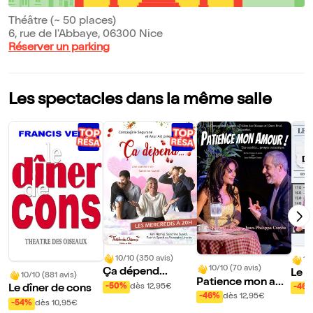
Théâtre (~ 50 places)
6, rue de l'Abbaye, 06300 Nice
Réserver un parking
Les spectacles dans la même salle
10/10 (350 avis)
10
10/10 (70 avis)
Ça dépend...
Le g
10/10 (881 avis)
Patience mon am
hes
-50%
dès 12,95€
-46
Le dîner de cons
our !
-46%
dès 12,95€
-54%
dès 10,95€