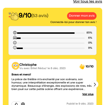
Voir tous les avis
9/10
(53 avis)
Donner mon avis
Connecte-toi pour donner ton avis !
😍
85%
🤗
6%
😐
0%
🙁
9%
Christophe
10/10
Vu avec Billet Réduc'
le 8 déc. 2023
Bravo et merci!
Tr
La pièce de théâtre m'a enchanté par son scénario, son
5 
humour, une interprétation exceptionnelle et une super
s’
dynamique. Beaucoup d'énergie, des explosions de rires, très
pr
bien joué sur cette petite scène offrant une expérience
je
théâtrale agréable. Je recommande vivement.
fu
Voir plus
m
Publié
le 9 déc. 2023