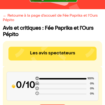
← Retourne à la page d'accueil de Fée Paprika et l'Ours
Pépito
Avis et critiques : Fée Paprika et l'Ours
Pépito
Les avis spectateurs
😍
100%
0/10
🤗
0%
😐
0%
🙁
0%