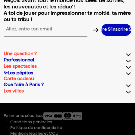
Reçois avant tout le monde nos idées de sorties,
les nouveautés et les réduc' !
A toi de jouer pour impressionner ta moitié, ta mère
ou ta tribu !
S’inscrire S’
Adresse email pour la newsletter
Une question ?
Professionnel
Les spectacles
✨Les pépites
Carte cadeau
Que faire à Paris ?
Les villes
Paiements sécurisés
Conditions générales
Politique de confidentialité
Mentions légales et CGU