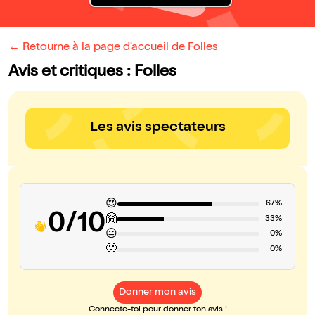
← Retourne à la page d'accueil de Folles
Avis et critiques : Folles
Les avis spectateurs
😍
67%
0/10
🤗
33%
😐
0%
🙁
0%
Donner mon avis
Connecte-toi pour donner ton avis !