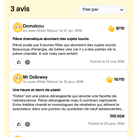
3 avis
Domalcou
9/10
Vu avec Billet Réduc'
le 27 avr. 2018
Pièce dramatique abordant des sujets lourds
Pièce jouée par 9 jeunes filles qui abordent des sujets lourds.
Beaucoup d'energie, de belles voix car il y a des parties de la
pièce chantée. A voir mais sans enfant
Publié
le 14 mai 2018
Mr Dalloway
10/10
Vu avec Billet Réduc'
le 19 janv. 2018
Une heure et demi de plaisir
"Folles" est une pièce dérangeante qui aborde une facette de
l'adolescence. Pièce dérangeante mais ô combien captivante.
Entre théâtre chanté et monologues de révélation qui attirent le
spectateur dans une portion du quotidien de neuf adolescentes
perdues, mais pas si naïves. "Folles" est un spectacle qui
Voir plus
emmène, qui attire, qui dénonce. Une superbe scénographie et
un accompagnement musical constant qui porte l'intrigue et les
Publié
le 20 janv. 2018
comédiennes. Splendide travail d'interprétation et de mise en
scène !!