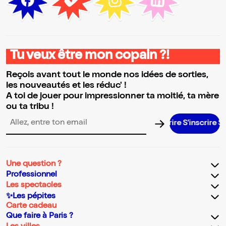
Tu veux être mon copain ?!
Reçois avant tout le monde nos idées de sorties,
les nouveautés et les réduc' !
A toi de jouer pour impressionner ta moitié, ta mère
ou ta tribu !
S’inscrire 
Adresse email pour la newsletter
Une question ?
Professionnel
Les spectacles
✨Les pépites
Carte cadeau
Que faire à Paris ?