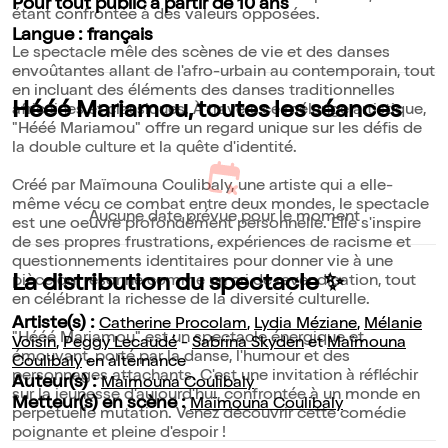
Pour tout public à partir de 10 ans
étant confrontée à des valeurs opposées.
Langue : français
Le spectacle mêle des scènes de vie et des danses
envoûtantes allant de l'afro-urbain au contemporain, tout
en incluant des éléments des danses traditionnelles
Hééé Mariamou, toutes les séances
africaines et classiques. À travers ce mélange artistique,
"Hééé Mariamou" offre un regard unique sur les défis de
la double culture et la quête d'identité.
Créé par Maïmouna Coulibaly, une artiste qui a elle-
même vécu ce combat entre deux mondes, le spectacle
Aucune date prévue pour le moment
est une oeuvre profondément personnelle. Elle s'inspire
de ses propres frustrations, expériences de racisme et
questionnements identitaires pour donner vie à une
La distribution du spectacle ✨
pièce qui résonne comme un cri de revendication, tout
en célébrant la richesse de la diversité culturelle.
Artiste(s) :
Catherine Procolam
,
Lydia Méziane
,
Mélanie
"Hééé Mariamou" est un spectacle énergique et
Voisin
,
Peggy Lecaudé
-
Sabrina Skyden
et
Maïmouna
émouvant, porté par la danse, l'humour et des
Coulibaly
en alternance
personnages attachants. C'est une invitation à réfléchir
Auteur(s) :
Maïmouna Coulibaly
sur la jeunesse d'aujourd'hui, confrontée à un monde en
Metteur(s) en scène :
Maïmouna Coulibaly
perpétuelle mutation. Venez découvrir cette comédie
poignante et pleine d'espoir !