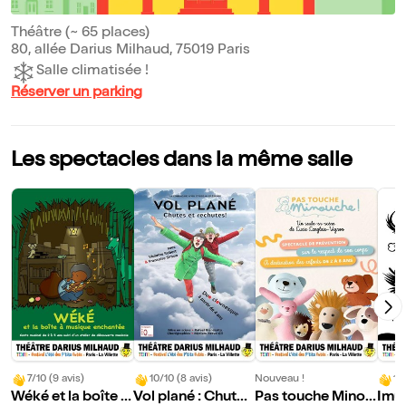
Théâtre (~ 65 places)
80, allée Darius Milhaud, 75019 Paris
Salle climatisée !
Réserver un parking
Les spectacles dans la même salle
7/10 (9 avis)
10/10 (8 avis)
Nouveau !
10
Wéké et la boîte à
Vol plané : Chutes
Pas touche Minou
Imug