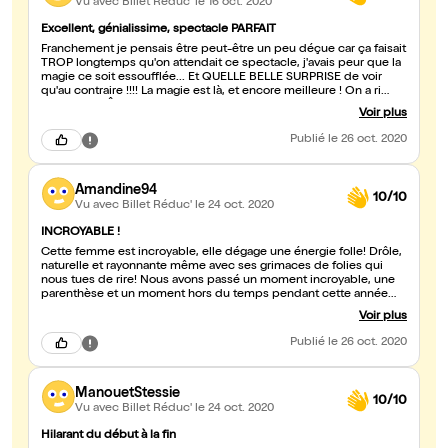
Vu avec Billet Réduc'
le 16 oct. 2020
Excellent, génialissime, spectacle PARFAIT
Franchement je pensais être peut-être un peu déçue car ça faisait
TROP longtemps qu'on attendait ce spectacle, j'avais peur que la
magie ce soit essoufflée... Et QUELLE BELLE SURPRISE de voir
qu'au contraire !!!! La magie est là, et encore meilleure ! On a ri
SANS S'ARRÊTER ! Dès la première partie c'est drôle, mais alors
Voir plus
quand Inès arrive c'est l'apothéose et là on ne s'arrête plus ! Ça
donne envie d'y retourner encore et encore, vraiment ! Parce
Publié
le 26 oct. 2020
qu'en plus elle fait des supers impros ❤️
Amandine94
10/10
Vu avec Billet Réduc'
le 24 oct. 2020
INCROYABLE !
Cette femme est incroyable, elle dégage une énergie folle! Drôle,
naturelle et rayonnante même avec ses grimaces de folies qui
nous tues de rire! Nous avons passé un moment incroyable, une
parenthèse et un moment hors du temps pendant cette année
difficile! Nous y retournerons sans hésiter !
Voir plus
Publié
le 26 oct. 2020
ManouetStessie
10/10
Vu avec Billet Réduc'
le 24 oct. 2020
Hilarant du début à la fin