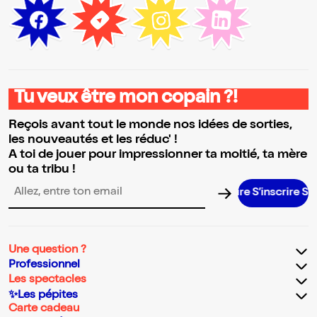
Tu veux être mon copain ?!
Reçois avant tout le monde nos idées de sorties,
les nouveautés et les réduc' !
A toi de jouer pour impressionner ta moitié, ta mère
ou ta tribu !
S’inscrire S’insc
Adresse email pour la newsletter
Une question ?
Professionnel
Les spectacles
✨Les pépites
Carte cadeau