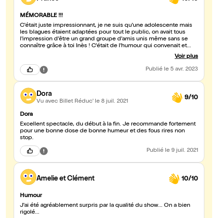
MÉMORABLE !!!
C'était juste impressionnant, je ne suis qu'une adolescente mais
les blagues étaient adaptées pour tout le public, on avait tous
l'impression d'être un grand groupe d'amis unis même sans se
connaître grâce à toi Inès ! C'était de l'humour qui convenait et
plaisait à tout le monde, j'ai jamais autant ri et c'était mon premier
Voir plus
spectacle et il restera à jamais inoubliable. L'ambiance était folle
et j'ai passé un spectacle juste incroyable avec mes amis et ma
Publié
le 5 avr. 2023
famille, j'ai même pas les mots pour le décrire mais c'est tout
simplement quelque chose qu'il faut vivre dans sa vie ! Merci
infiniment à toi Inès et à vous tous qui avez aidé à permettre toute
Dora
cette magie. Dédicace à la bague autour de l'olive les niortais ahah
9/10
!
Vu avec Billet Réduc'
le 8 juil. 2021
Dora
Excellent spectacle, du début à la fin. Je recommande fortement
pour une bonne dose de bonne humeur et des fous rires non
stop.
Publié
le 9 juil. 2021
Amelie et Clément
10/10
Humour
J'ai été agréablement surpris par la qualité du show... On a bien
rigolé...