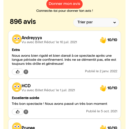
Donner mon avis
Connecte-toi pour donner ton avis !
896 avis
Andreyyya
10/10
Vu avec Billet Réduc'
le 10 juil. 2021
Extra
Nous avons bien rigolé et bien dansé à ce spectacle après une
longue période de confinement. Inès ne se démentit pas, elle est
toujours très drôle et généreuse!
Publié
le 2 janv. 2022
HCD
10/10
Vu avec Billet Réduc'
le 1 juil. 2021
Excellente soirée
Très bon spectacle ! Nous avons passé un très bon moment
Publié
le 5 oct. 2021
Prunee
10/10