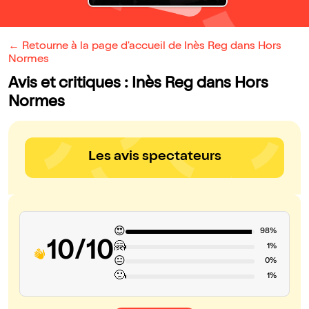
← Retourne à la page d'accueil de Inès Reg dans Hors
Normes
Avis et critiques : Inès Reg dans Hors
Normes
Les avis spectateurs
😍
98%
10/10
🤗
1%
😐
0%
🙁
1%