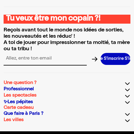
Tu veux être mon copain ?!
Reçois avant tout le monde nos idées de sorties,
les nouveautés et les réduc' !
A toi de jouer pour impressionner ta moitié, ta mère
ou ta tribu !
S’inscrire S’inscrir
Adresse email pour la newsletter
Une question ?
Professionnel
Les spectacles
✨Les pépites
Carte cadeau
Que faire à Paris ?
Les villes