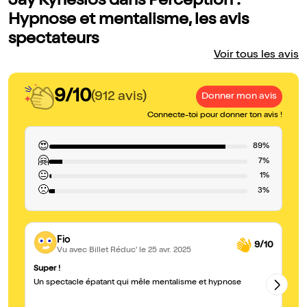
Jay Kynesios dans Perception :
Hypnose et mentalisme, les avis
spectateurs
Voir tous les avis
9/10
(912 avis)
Donner mon avis
Connecte-toi pour donner ton avis !
😍
89%
🤗
7%
😐
1%
🙁
3%
Fio
9/10
Vu avec Billet Réduc'
le 25 avr. 2025
Super !
Br
Un spectacle épatant qui mêle mentalisme et hypnose
Ex