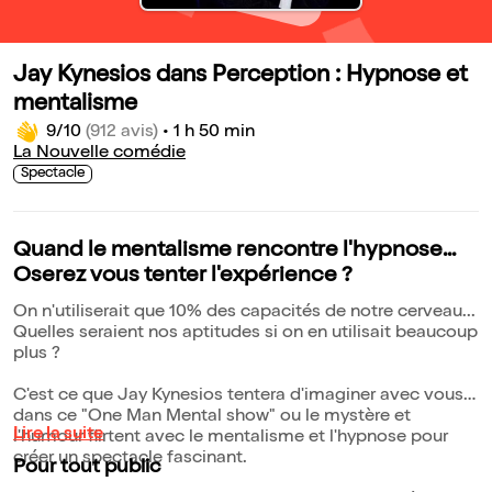
Jay Kynesios dans Perception : Hypnose et
mentalisme
9/10
(912 avis)
•
1 h 50 min
La Nouvelle comédie
Spectacle
Quand le mentalisme rencontre l'hypnose...
Oserez vous tenter l'expérience ?
On n'utiliserait que 10% des capacités de notre cerveau...
Quelles seraient nos aptitudes si on en utilisait beaucoup
plus ?
C'est ce que Jay Kynesios tentera d'imaginer avec vous
dans ce "One Man Mental show" ou le mystère et
Lire la suite
l'humour flirtent avec le mentalisme et l'hypnose pour
créer un spectacle fascinant.
Pour tout public