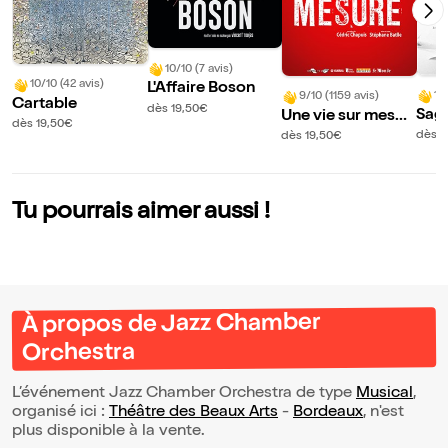
10/10 (7 avis)
10/10 (42 avis)
L'Affaire Boson
10
9/10 (1159 avis)
Cartable
dès 19,50€
Sag
Une vie sur mesur
dès 19,50€
e
e
dès 1
dès 19,50€
Tu pourrais aimer aussi !
À propos de Jazz Chamber
Orchestra
L’événement Jazz Chamber Orchestra de type
Musical
,
organisé ici :
Théâtre des Beaux Arts
-
Bordeaux
, n'est
plus disponible à la vente.