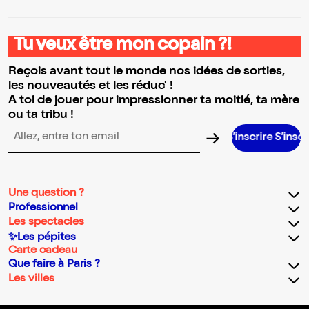
Tu veux être mon copain ?!
Reçois avant tout le monde nos idées de sorties,
les nouveautés et les réduc' !
A toi de jouer pour impressionner ta moitié, ta mère
ou ta tribu !
S’inscrire S’inscrire S’inscrire
Adresse email pour la newsletter
Une question ?
Professionnel
Les spectacles
✨Les pépites
Carte cadeau
Que faire à Paris ?
Les villes