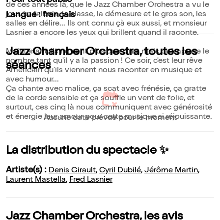
Pour tout public
de ces années là, que le Jazz Chamber Orchestra a vu le
jour. Le falbala, la classe, la démesure et le gros son, les
Langue : français
salles en délire... Ils ont connu çà eux aussi, et monsieur
Lasnier a encore les yeux qui brillent quand il raconte.
Jazz Chamber Orchestra, toutes les
Maintenant, ils ne sont plus que cinq, mais qu'importe le
nombre tant qu'il y a la passion ! Ce soir, c'est leur rêve
séances
Américain qu'ils viennent nous raconter en musique et
avec humour...
Ça chante avec malice, ça scat avec frénésie, ça gratte
de la corde sensible et ça souffle un vent de folie, et
surtout, ces cinq là nous communiquent avec générosité
et énergie leur amour pour cette musique si réjouissante.
Aucune date prévue pour le moment
La distribution du spectacle ✨
Artiste(s) :
Denis Girault
,
Cyril Dubilé
,
Jérôme Martin
,
Laurent Mastella
,
Fred Lasnier
Jazz Chamber Orchestra, les avis