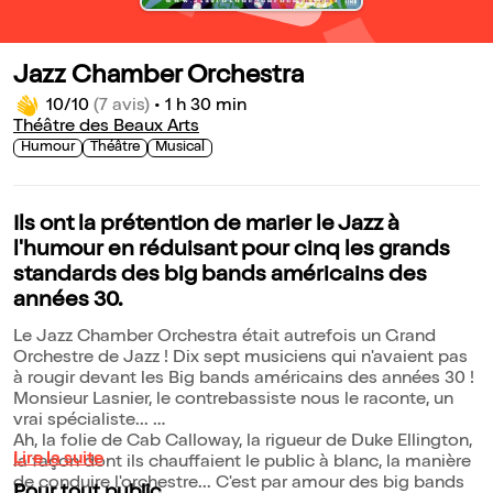
Jazz Chamber Orchestra
10/10
(7 avis)
•
1 h 30 min
Théâtre des Beaux Arts
Humour
Théâtre
Musical
Ils ont la prétention de marier le Jazz à
l'humour en réduisant pour cinq les grands
standards des big bands américains des
années 30.
Le Jazz Chamber Orchestra était autrefois un Grand
Orchestre de Jazz ! Dix sept musiciens qui n'avaient pas
à rougir devant les Big bands américains des années 30 !
Monsieur Lasnier, le contrebassiste nous le raconte, un
vrai spécialiste...
Ah, la folie de Cab Calloway, la rigueur de Duke Ellington,
Lire la suite
la façon dont ils chauffaient le public à blanc, la manière
de conduire l'orchestre... C'est par amour des big bands