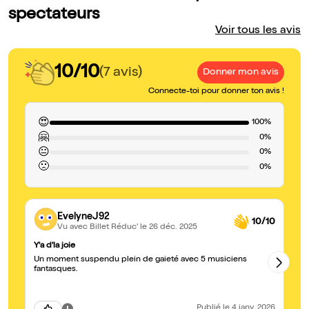
spectateurs
Voir tous les avis
10/10
(7 avis)
Donner mon avis
Connecte-toi pour donner ton avis !
😍
100%
🤗
0%
😐
0%
🙁
0%
EvelyneJ92
10/10
Vu avec Billet Réduc'
le 26 déc. 2025
Y'a d'la joie
Un
Un moment suspendu plein de gaieté avec 5 musiciens
Le
fantasques.
Publié
le 4 janv. 2026