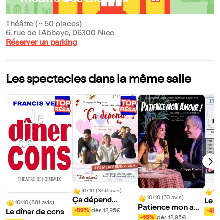
Théâtre des Oiseaux
Théâtre (~ 50 places)
6, rue de l'Abbaye, 06300 Nice
Réserver un parking
Les spectacles dans la même salle
10/10 (350 avis)
10
10/10 (70 avis)
Ça dépend...
Le g
10/10 (881 avis)
Patience mon am
hes
-50%
dès 12,95€
-46
Le dîner de cons
our !
-46%
dès 12,95€