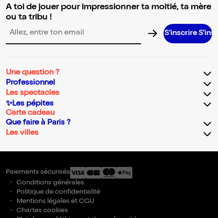
A toi de jouer pour impressionner ta moitié, ta mère
ou ta tribu !
S’inscrire S’inscrire S’i
Adresse email pour la newsletter
Une question ?
Professionnel
Les spectacles
✨Les pépites
Carte cadeau
Que faire à Paris ?
Les villes
Paiements sécurisés
Conditions générales
Politique de confidentialité
Mentions légales et CGU
Chartes cookies