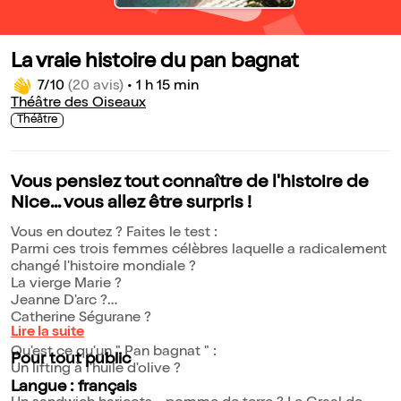
La vraie histoire du pan bagnat
7/10
(20 avis)
•
1 h 15 min
Théâtre des Oiseaux
Théâtre
Vous pensiez tout connaître de l'histoire de
Nice... vous allez être surpris !
Vous en doutez ? Faites le test :
Parmi ces trois femmes célèbres laquelle a radicalement
changé l'histoire mondiale ?
La vierge Marie ?
Jeanne D'arc ?
Catherine Ségurane ?
Lire la suite
Qu'est ce qu'un " Pan bagnat " :
Pour tout public
Un lifting à l'huile d'olive ?
Langue : français