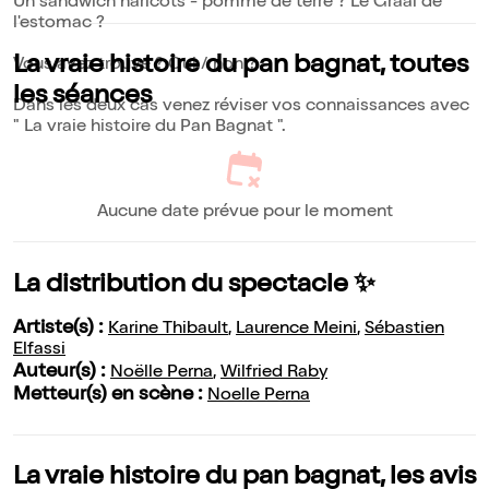
Un sandwich haricots - pomme de terre ? Le Graal de
l'estomac ?
La vraie histoire du pan bagnat, toutes
Vous avez trouvé ? Oui / non ?
les séances
Dans les deux cas venez réviser vos connaissances avec
" La vraie histoire du Pan Bagnat ".
Aucune date prévue pour le moment
La distribution du spectacle ✨
Artiste(s) :
Karine Thibault
,
Laurence Meini
,
Sébastien
Elfassi
Auteur(s) :
Noëlle Perna
,
Wilfried Raby
Metteur(s) en scène :
Noelle Perna
La vraie histoire du pan bagnat, les avis