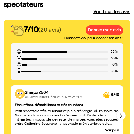
spectateurs
Voir tous les avis
7/10
(20 avis)
Donner mon avis
Connecte-toi pour donner ton avis !
😍
53%
🤗
18%
😐
6%
🙁
23%
Sherpa2504
9/10
Vu avec Billet Réduc'
le 17 févr. 2019
Ébouriffant, déstabilisant et très touchant
Ra
Petit spectacle très touchant et plein d'énergie, où l'histoire de
Tr
Nice se mêle à des moments d'absurde et d'autres très
de
intimistes. Impossible de rester de marbre, vous êtes secoués
ex
entre Catherine Segurane, la tapenade préhistorique et le
Paillon ! A voir si vous souhaitez sentir et vivre une part
Voir plus
authentique de Nice.