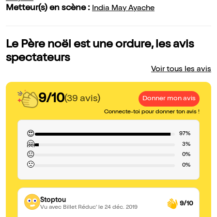
Metteur(s) en scène :
India May Ayache
Le Père noël est une ordure, les avis
spectateurs
Voir tous les avis
9/10
(39 avis)
Donner mon avis
Connecte-toi pour donner ton avis !
😍
97%
🤗
3%
😐
0%
🙁
0%
Stoptou
9/10
Vu avec Billet Réduc'
le 24 déc. 2019