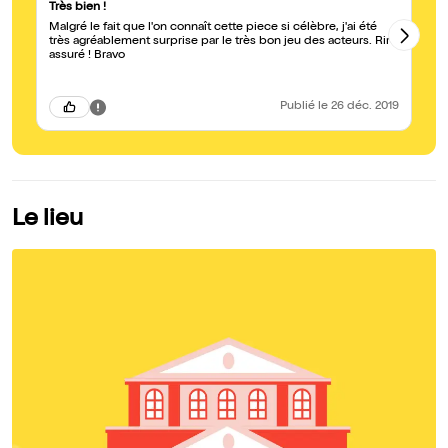
Très bien !
Sa
Malgré le fait que l'on connaît cette piece si célèbre, j'ai été
Bo
très agréablement surprise par le très bon jeu des acteurs. Rire
!!
assuré ! Bravo
dé
di
Publié
le 26 déc. 2019
Le lieu