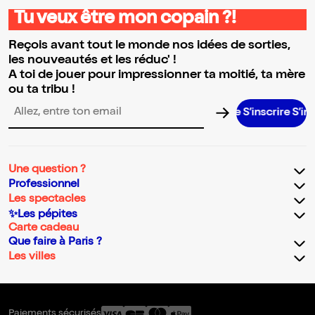
Tu veux être mon copain ?!
Reçois avant tout le monde nos idées de sorties,
les nouveautés et les réduc' !
A toi de jouer pour impressionner ta moitié, ta mère
ou ta tribu !
S’inscrire S’inscrire 
Adresse email pour la newsletter
Une question ?
Professionnel
Les spectacles
✨Les pépites
Carte cadeau
Que faire à Paris ?
Les villes
Paiements sécurisés