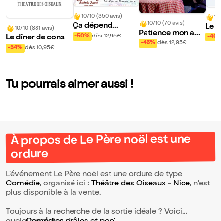
10/10 (350 avis)
10
10/10 (70 avis)
Ça dépend...
Le g
10/10 (881 avis)
Patience mon am
hes
-50%
dès 12,95€
-46
Le dîner de cons
our !
-46%
dès 12,95€
-54%
dès 10,95€
Tu pourrais aimer aussi !
À propos de Le Père noël est une
ordure
L’événement Le Père noël est une ordure de type
Comédie
, organisé ici :
Théâtre des Oiseaux
-
Nice
, n'est
plus disponible à la vente.
Toujours à la recherche de la sortie idéale ? Voici