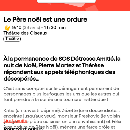
Le Père noël est une ordure
9/10
(39 avis)
•
1 h 30 min
Théâtre des Oiseaux
Théâtre
À la permanence de SOS Détresse Amitié, la
nuit de Noël, Pierre Mortez et Thérèse
répondent aux appels téléphoniques des
désespérés...
C'est sans compter sur le dérangement permanent de
personnages plus loufoques les uns que les autres qui
font prendre à la soirée une tournure inattendue !
Katia (un travesti déprimé), Zézette (une douce idiote
enceinte jusqu'aux yeux), monsieur Preskovic (le voisin
Lire la suite
yougoslave piètre cuisinier un brin envahissant) et Félix
(une ordure de Père Noël), mènent une farce drôle et