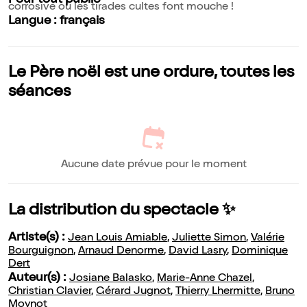
Pour tout public
corrosive où les tirades cultes font mouche !
Langue : français
Le Père noël est une ordure, toutes les
séances
Aucune date prévue pour le moment
La distribution du spectacle ✨
Artiste(s) :
Jean Louis Amiable
,
Juliette Simon
,
Valérie
Bourguignon
,
Arnaud Denorme
,
David Lasry
,
Dominique
Dert
Auteur(s) :
Josiane Balasko
,
Marie-Anne Chazel
,
Christian Clavier
,
Gérard Jugnot
,
Thierry Lhermitte
,
Bruno
Moynot