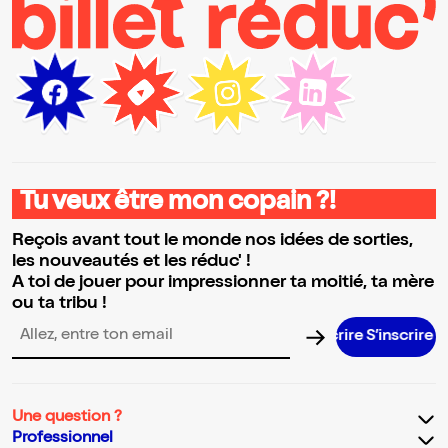
Tu veux être mon copain ?!
Reçois avant tout le monde nos idées de sorties,
les nouveautés et les réduc' !
A toi de jouer pour impressionner ta moitié, ta mère
ou ta tribu !
S’inscrire S
Adresse email pour la newsletter
Une question ?
Professionnel