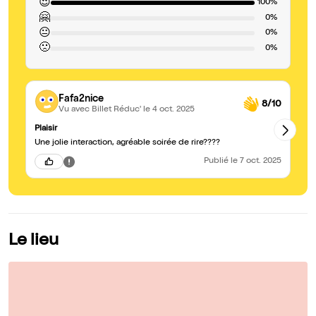
😍
100%
🤗
0%
😐
0%
🙁
0%
Fafa2nice
8/10
Vu avec Billet Réduc'
le 4 oct. 2025
Plaisir
Bo
Une jolie interaction, agréable soirée de rire????
Mo
Publié
le 7 oct. 2025
Le lieu