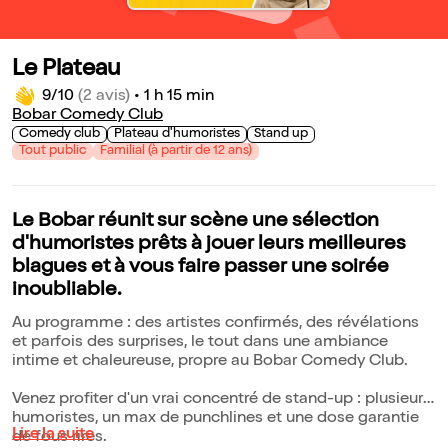
Le Plateau
9/10
(2 avis)
•
1 h 15 min
Bobar Comedy Club
Comedy club
Plateau d'humoristes
Stand up
Tout public
Familial (à partir de 12 ans)
Le Bobar réunit sur scène une sélection
d'humoristes prêts à jouer leurs meilleures
blagues et à vous faire passer une soirée
inoubliable.
Au programme : des artistes confirmés, des révélations
et parfois des surprises, le tout dans une ambiance
intime et chaleureuse, propre au Bobar Comedy Club.
Venez profiter d'un vrai concentré de stand-up : plusieurs
humoristes, un max de punchlines et une dose garantie
Lire la suite
de fous rires.