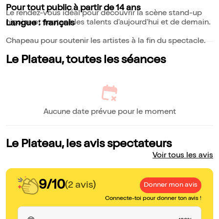
Pour tout public à partir de 14 ans
Le rendez-vous idéal pour découvrir la scène stand-up
niçoise et soutenir les talents d'aujourd'hui et de demain.
Langue : français
Chapeau pour soutenir les artistes à la fin du spectacle.
Le Plateau, toutes les séances
Aucune date prévue pour le moment
Le Plateau, les avis spectateurs
Voir tous les avis
9/10
(2 avis)
Donner mon avis
Connecte-toi pour donner ton avis !