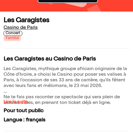
Les Garagistes
Casino de Paris
Concert
Familial
Les Garagistes au Casino de Paris
Les Garagistes, mythique groupe africain originaire de la
Côte d'Ivoire, a choisi le Casino pour poser ses valises à
Paris, à l'occasion de ses 33 ans de carrière, qu'ils fêtent
avec leurs fans et mélomans, le 23 mai 2026.
Ne te fais pas raconter ce spectacle qui sera plein de
Lire la suite
bonnes vibes, en prenant ton ticket déjà en ligne.
Pour tout public
Langue : français