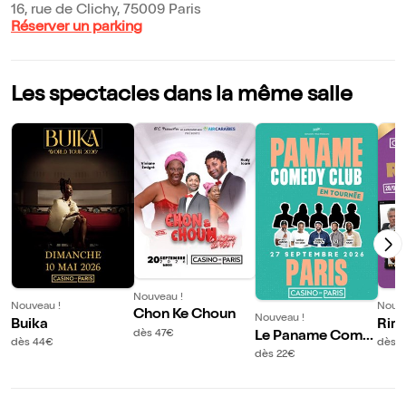
16, rue de Clichy, 75009 Paris
Réserver un parking
Les spectacles dans la même salle
Nouveau !
Nouveau !
Nouve
Chon Ke Choun
Nouveau !
Buika
Rire
dès 47€
Le Paname Come
dès 44€
dès 
dy Club | Casino d
dès 22€
e Paris