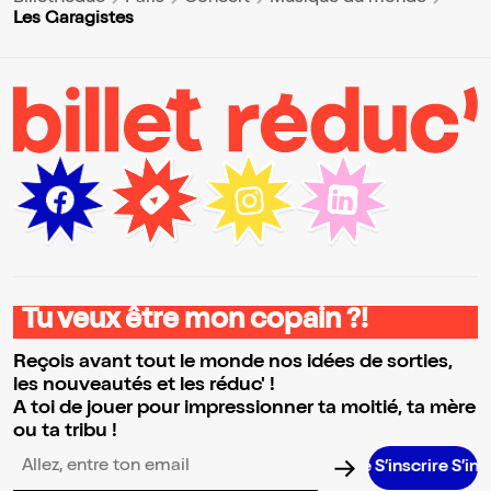
Les Garagistes
Tu veux être mon copain ?!
Reçois avant tout le monde nos idées de sorties,
les nouveautés et les réduc' !
A toi de jouer pour impressionner ta moitié, ta mère
ou ta tribu !
S’inscrire S’inscrire 
Adresse email pour la newsletter