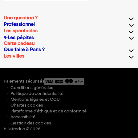
Une question ?
Professionnel
Les spectacles
✨Les pépites
Carte cadeau
Que faire à Paris ?
Les villes
Paiements sécurisés
Conditions générales
Politique de confidentialité
Mentions légales et CGU
Chartes cookies
Plateforme d'éthique et de conformité
Accessibilité
Gestion des cookies
billetreduc © 2026