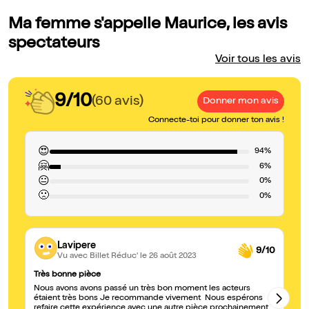
Ma femme s'appelle Maurice, les avis
spectateurs
Voir tous les avis
9/10
(60 avis)
Donner mon avis
Connecte-toi pour donner ton avis !
😍
94%
🤗
6%
😐
0%
🙁
0%
Lavipere
9/10
Vu avec Billet Réduc'
le 26 août 2023
Très bonne pièce
Dî
Nous avons avons passé un très bon moment les acteurs
Av
étaient très bons Je recommande vivement Nous espérons
bo
refaire cette expérience avec une autre pièce prochainement
vo