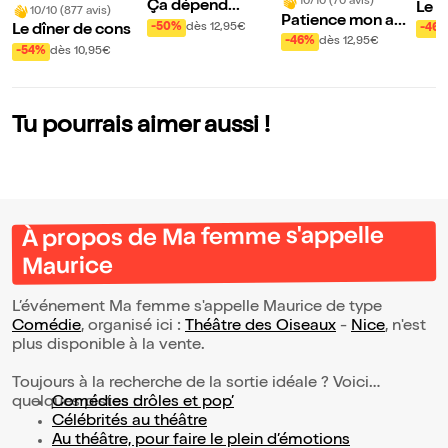
10/10 (70 avis)
Ça dépend...
Le g
10/10 (877 avis)
Patience mon am
hes
-50%
dès 12,95€
-46
Le dîner de cons
our !
-46%
dès 12,95€
-54%
dès 10,95€
Tu pourrais aimer aussi !
À propos de Ma femme s'appelle
Maurice
L’événement Ma femme s'appelle Maurice de type
Comédie
, organisé ici :
Théâtre des Oiseaux
-
Nice
, n'est
plus disponible à la vente.
Toujours à la recherche de la sortie idéale ? Voici
quelques pistes :
Comédies drôles et pop’
Célébrités au théâtre
Au théâtre, pour faire le plein d’émotions