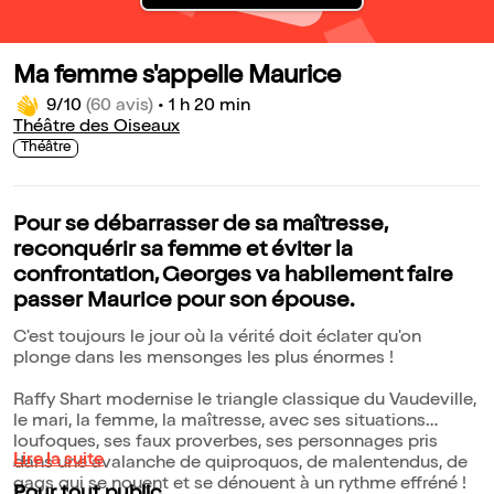
Ma femme s'appelle Maurice
9/10
(60 avis)
•
1 h 20 min
Théâtre des Oiseaux
Théâtre
Pour se débarrasser de sa maîtresse,
reconquérir sa femme et éviter la
confrontation, Georges va habilement faire
passer Maurice pour son épouse.
C'est toujours le jour où la vérité doit éclater qu'on
plonge dans les mensonges les plus énormes !
Raffy Shart modernise le triangle classique du Vaudeville,
le mari, la femme, la maîtresse, avec ses situations
loufoques, ses faux proverbes, ses personnages pris
Lire la suite
dans une avalanche de quiproquos, de malentendus, de
gags qui se nouent et se dénouent à un rythme effréné !