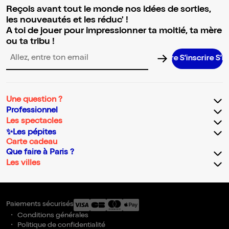
Reçois avant tout le monde nos idées de sorties,
les nouveautés et les réduc' !
A toi de jouer pour impressionner ta moitié, ta mère
ou ta tribu !
S’inscrire S’inscrir
Adresse email pour la newsletter
Une question ?
Professionnel
Les spectacles
✨Les pépites
Carte cadeau
Que faire à Paris ?
Les villes
Paiements sécurisés
Conditions générales
Politique de confidentialité