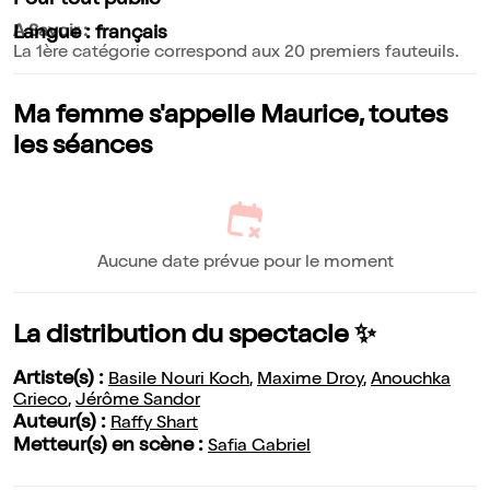
Pour tout public
A Savoir :
Langue : français
La 1ère catégorie correspond aux 20 premiers fauteuils.
Ma femme s'appelle Maurice, toutes
les séances
Aucune date prévue pour le moment
La distribution du spectacle ✨
Artiste(s) :
Basile Nouri Koch
,
Maxime Droy
,
Anouchka
Grieco
,
Jérôme Sandor
Auteur(s) :
Raffy Shart
Metteur(s) en scène :
Safia Gabriel