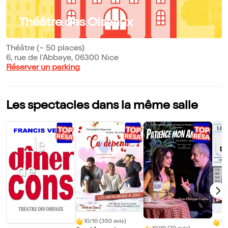
Théâtre des Oiseaux
Théâtre (~ 50 places)
6, rue de l'Abbaye, 06300 Nice
Réserver un parking
Les spectacles dans la même salle
10/10 (350 avis)
10