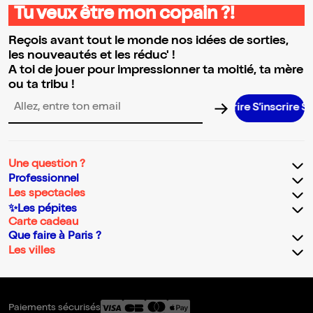
Tu veux être mon copain ?!
Reçois avant tout le monde nos idées de sorties,
les nouveautés et les réduc' !
A toi de jouer pour impressionner ta moitié, ta mère
ou ta tribu !
S’inscrire S’i
Adresse email pour la newsletter
Une question ?
Professionnel
Les spectacles
✨Les pépites
Carte cadeau
Que faire à Paris ?
Les villes
Paiements sécurisés