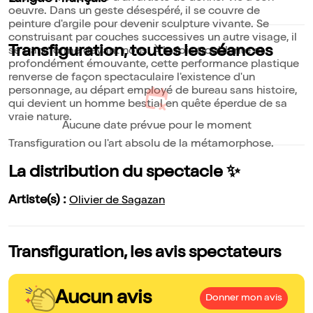
oeuvre. Dans un geste désespéré, il se couvre de
peinture d'argile pour devenir sculpture vivante. Se
construisant par couches successives un autre visage, il
Transfiguration, toutes les séances
se transforme devant nous. À la fois troublante et
profondément émouvante, cette performance plastique
renverse de façon spectaculaire l'existence d'un
personnage, au départ employé de bureau sans histoire,
qui devient un homme bestial en quête éperdue de sa
vraie nature.
Aucune date prévue pour le moment
Transfiguration ou l'art absolu de la métamorphose.
La distribution du spectacle ✨
Artiste(s) :
Olivier de Sagazan
Transfiguration, les avis spectateurs
Aucun avis
Donner mon avis