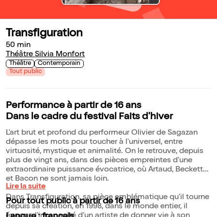
Transfiguration
50 min
Théâtre Silvia Monfort
Théâtre
Contemporain
Tout public
Performance à partir de 16 ans
Dans le cadre du festival Faits d'hiver
L'art brut et profond du performeur Olivier de Sagazan
dépasse les mots pour toucher à l'universel, entre
virtuosité, mystique et animalité. On le retrouve, depuis
plus de vingt ans, dans des pièces empreintes d'une
extraordinaire puissance évocatrice, où Artaud, Beckett
et Bacon ne sont jamais loin.
Lire la suite
Dans Transfiguration, sa pièce emblématique qu'il tourne
Pour tout public à partir de 16 ans
depuis sa création, en 1998, dans le monde entier, il
évoque l'incapacité d'un artiste de donner vie à son
Langue : français