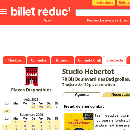
Invitations
Réduc
Bouton
menu
principale
Paris
Recherche avancée
|
Les 
Théâtre
Comédie
Humour
Comedy Club
Spectacle
Studio Hebertot
78 Bis Boulevard des Batignolles,
Théâtre de 110 places environ
Places Disponibles
Agenda
Réservatio
Août 2026
Lu
Ma
Me
Je
Ve
Sa
Di
Freud, dernier combat
27
28
29
30
Théâtre contemporain
31
Septembre 2026
1934, Freud sent sa m
Lu
Ma
Me
Je
Ve
Sa
Di
l'Europe s'effondre...
1
2
3
4
5
6
tendu à l'extrême avec
7
8
9
10
11
12
13
14
15
16
17
18
19
20