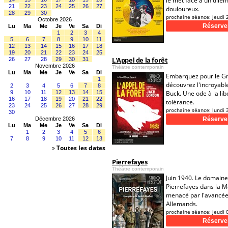
le met face à un dil
21
22
23
24
25
26
27
douloureux.
28
29
30
prochaine séance:
jeudi 
Octobre 2026
Lu
Ma
Me
Je
Ve
Sa
Di
1
2
3
4
5
6
7
8
9
10
11
12
13
14
15
16
17
18
19
20
21
22
23
24
25
L'Appel de la forêt
26
27
28
29
30
31
Novembre 2026
Théâtre contemporain
Lu
Ma
Me
Je
Ve
Sa
Di
Embarquez pour le G
1
découvrez l'incroyabl
2
3
4
5
6
7
8
9
10
11
12
13
14
15
Buck. Une ode à la libe
16
17
18
19
20
21
22
tolérance.
23
24
25
26
27
28
29
prochaine séance:
lundi 
30
Décembre 2026
Lu
Ma
Me
Je
Ve
Sa
Di
1
2
3
4
5
6
7
8
9
10
11
12
13
»
Toutes les dates
Pierrefayes
Théâtre contemporain
Juin 1940. Le domaine
Pierrefayes dans la M
menacé par l'avancée
Allemands.
prochaine séance:
jeudi 