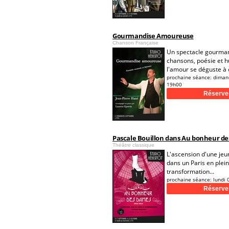
Gourmandise Amoureuse
Chanson Française
Un spectacle gourma
chansons, poésie et 
l'amour se déguste à
prochaine séance:
diman
19h00
Pascale Bouillon dans Au bonheur d
Théâtre classique
L'ascension d'une jeu
dans un Paris en plei
transformation...
prochaine séance:
lundi 