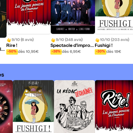
9/10 (6 avis)
9/10 (348 avis)
10/10 (203 avis)
Rire !
Spectacle d'improvi
Fushigi !
lu
sation théâtrale de l
dès 10,95€
dès 6,95€
dès 18€
-50%
-36%
-30%
a LIFA
es