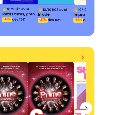
10/10 (61 avis)
10/10 (105 avis)
1
10/10 (151 avis)
Petits titres, grand
Broder
Le 
Impro 2000 : Shut
es histoires
up Mom !
dès 13€
-48%
dès 16€
dès 13€
-27%
-4
-39%