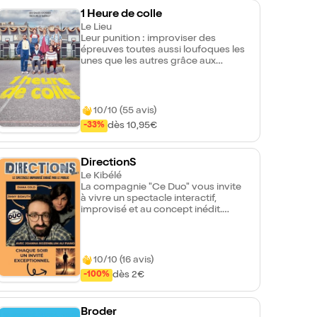
1 Heure de colle
Le Lieu
Leur punition : improviser des
épreuves toutes aussi loufoques les
unes que les autres grâce aux
difficultés apportées par le public.
Découvrez ce nouveau spectacle,
drôle, dynamique, interactif et
totalement improvisé !
10/10 (55 avis)
dès 10,95€
-33%
DirectionS
Le Kibélé
La compagnie "Ce Duo" vous invite
à vivre un spectacle interactif,
improvisé et au concept inédit.
Chaque spectateur a le pouvoir de
diriger les histoires, d'influencer les
personnages, et même de guider les
comédiens sur scène. Joué avec
10/10 (16 avis)
audace et malice par Jimmy
dès 2€
-100%
Bismuth et Diana Gold,
improvisateurs chevronnés et
décalés depuis plus de 14 ans, et
accompagnés au piano improvisé
Broder