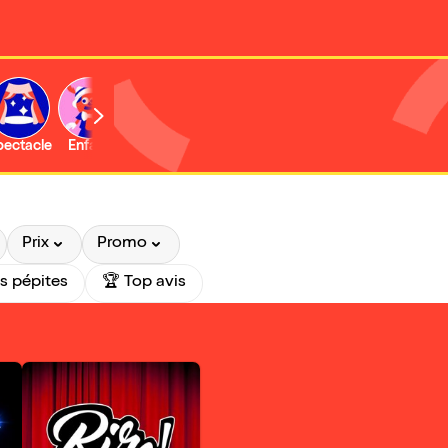
b
pectacle
Enfant
Concert
Activité
Expo et musée
Prix
Promo
s pépites
🏆 Top avis