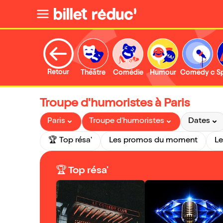
Retour
Théâtre
Comédie
Humour
Comedy clu
S
Troupe d'humoristes à Paris
Paris
Troupe d'humoristes
Dates
🏆 Top résa'
Les promos du moment
Le
🏆 Top résa'