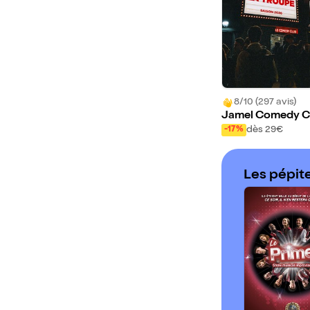
8/10 (297 avis)
Jamel Comedy C
b : La Troupe
dès 29€
-17%
Les pépit