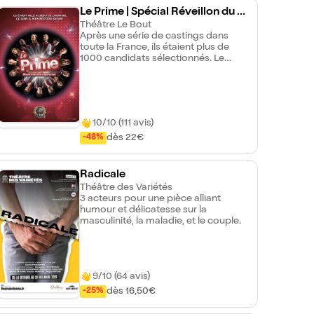
Le Prime | Spécial Réveillon du N
ouvel An !
Théâtre Le Bout
Après une série de castings dans
toute la France, ils étaient plus de
1000 candidats sélectionnés. Le
Prime de cette fin de saison
décidera qui des 4 nominés
accédera à la finale. Les artistes y
interprètent des chansons de tous
styles et totalement improvisées.
10/10 (111 avis)
Quel sera votre favori pour la
grande finale ? C'est vous qui
dès 22€
-48%
décidez ! Une 6ème saison toujours
aussi haute en couleurs, en rythme
et en harmonie !
Radicale
Théâtre des Variétés
3 acteurs pour une pièce alliant
humour et délicatesse sur la
masculinité, la maladie, et le couple.
9/10 (64 avis)
dès 16,50€
-25%