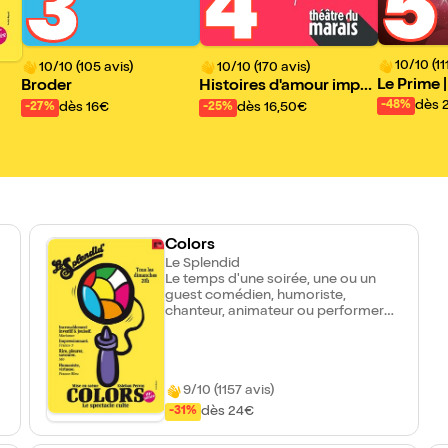
5
3
4
10/10 (11
10/10 (105 avis)
10/10 (170 avis)
Le Prime |
Broder
Histoires d'amour impro
lon du No
visées
dès 
-48%
dès 16€
dès 16,50€
-27%
-25%
Colors
Le Splendid
Le temps d'une soirée, une ou un
guest comédien, humoriste,
chanteur, animateur ou performer
devient Miss ou Mister White et
s'aventure avec audace (ou
inconscience) à l'art de
l'improvisation sur les thèmes du
9/10 (1157 avis)
e
public, chaleureusement entouré
par les Colors. La rencontre est
dès 24€
-31%
détonante, gracieuse, toujours drôle
et imprévisible. Sur scène et dans la