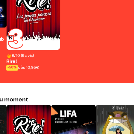
3
ub
9/10 (6 avis)
Rire !
dès 10,95€
-50%
du moment