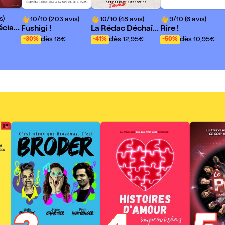
s)
10/10 (203 avis)
10/10 (48 avis)
9/10 (6 avis)
écial
Fushigi !
La Rédac Déchaîn
Rire !
 Nouv
ée
dès 18€
dès 12,95€
dès 10,95€
-30%
-41%
-50%