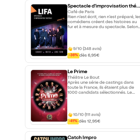
Spectacle d'improvisation théâ
rale de la LIFA
Café de Paris
Rien n'est écrit, rien n'est préparé, le
comédiens créent des histoires au
fur et à mesure du spectacle. Selon
l'envie des comédiens, le spectacle
sera sous la forme d'un
affrontement entre 2 équipes, une
improvisation longue, une série
9/10 (348 avis)
d'improvisations courtes ou encore
dès 6,95€
-36%
un autre format sorti de leur
imagination. À Savoir Ouverture des
portes 30 min avant le spectacle.
Le Prime
Consommation obligatoire :
minimum 3 euros. Possibilité de
Théâtre Le Bout
boire et manger dans la salle.
Après une série de castings dans
toute la France, ils étaient plus de
1000 candidats sélectionnés. Le
Prime de cette fin de saison
décidera qui des 4 nominés
accédera à la finale. Les élèves y
interprètent des chansons de tous
10/10 (111 avis)
styles et totalement improvisées.
dès 12,95€
-41%
Quel sera votre favori pour la
grande finale ? C'est vous qui
décidez ! Une 6ème saison toujours
aussi haute en couleurs, en rythme
Catch Impro