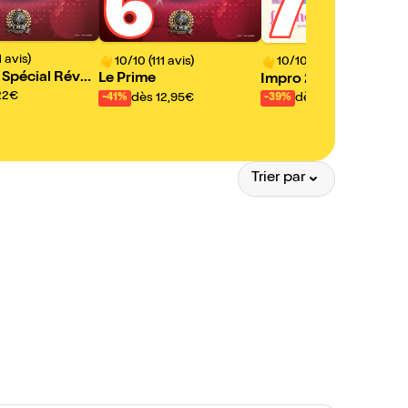
6
7
1 avis)
10/10 (111 avis)
10/10 (151 avis)
 Spécial Réveil
Le Prime
Impro 2000 : Shut up 
uvel An !
om !
22€
dès 12,95€
dès 13€
-41%
-39%
Trier par