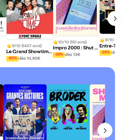
9/10 (85 avis)
10/10 (151 avis)
9/10 (1407 avis)
Entre-Temps
Impro 2000 : Shut u
Le Grand Showtime
dès 14,50€
-25%
p Mom !
dès 13€
-39%
: L'ultimate impro co
dès 10,95€
-50%
médie show