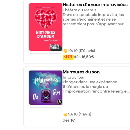
Histoires d'amour improvisées
Théâtre du Marais
Dans ce spectacle improvisé, les
scènes s'enchaînent et ne se
ressemblent pas. S'appuyant sur
leur talent et les anecdotes glanées
dans le public, les improvisateur-
ices nous font vivre des histoires
d'amour émouvantes, drôles et
souvent surprenantes. Découvrez
10/10 (170 avis)
l'amour sous toutes ses formes
même celles que vous n'aviez peut-
dès 16,50€
-25%
être jamais soupçonnées... Histoires
d'amour est un spectacle unique et
toujours différent où l'on ne s'ennuie
Murmures du son
jamais ! Succès festival OFF Avignon
Improvi'bar
2024
Plongez dans une expérience
théâtrale où la magie de
l'improvisation rencontre l'énergie e
les émotions de la musique. Pendan
une heure, les comédien.nes
enchaînent des scènes inspirées pa
le moment présent à partir d'une
10/10 (4 avis)
chanson suggérée par le public.
dès 1€