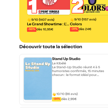
2
1
9/10 (1157 avis)
9/10 (1407 avis)
Colors
Le Grand Showtime : L'ul
timate impro comédie s
dès 24€
dès 10,95€
-31%
-50%
how
Découvrir toute la sélection
Stand Up Studio
Le Kibélé
Le Stand-Up Studio réunit 4 à 5
humoristes confirmés, 15 minutes
chacun : le format idéal pour
plonger dans leurs univers. Sur
scène, des humoristes primés en
festival au niveau national et des
têtes d'affiche. Des styles variés, une
10/10 (86 avis)
énergie communicative et une seul
promesse : vous faire passer une
dès 2,95€
-84%
excellente début de soirée.